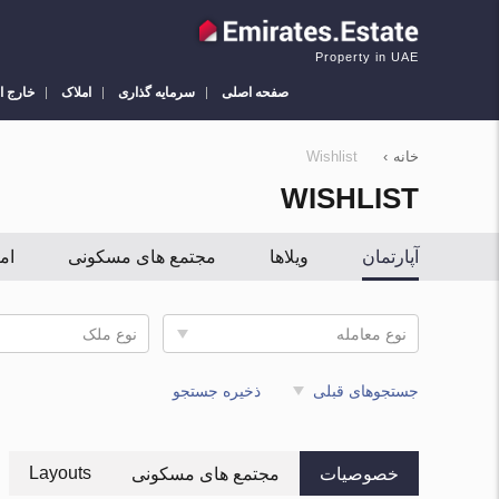
Property in UAE
صفحه اصلی
سرمایه گذاری
املاک
خارج ا
خانه
›
Wishlist
WISHLIST
آپارتمان
ویلاها
مجتمع های مسکونی
ام
نوع معامله
نوع ملک
جستجوهای قبلی
ذخیره جستجو
Layouts
خصوصیات
مجتمع های مسکونی