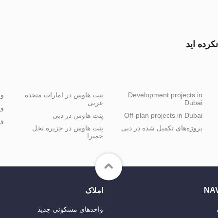
کرده اید
Development projects in
پنت هاوس در امارات متحده
وی
Dubai
عربی
وی
Off-plan projects in Dubai
پنت هاوس در دبی
وی
پروژه‌های تکمیل شده در دبی
پنت هاوس در جزیره نخل
جمیرا
NA
املاک
واحدهای مسکونی جدید