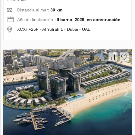
Distancia al mar:
30 km
Año de finalización:
III barrio, 2029, en construcción
XCXH+25F - Al Yufrah 1 - Dubai - UAE