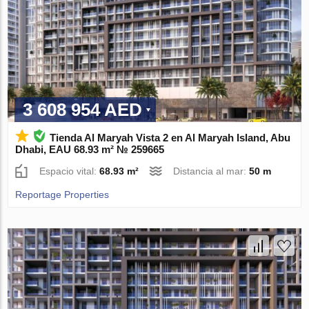
3 608 954 AED
Tienda Al Maryah Vista 2 en Al Maryah Island, Abu
Dhabi, EAU 68.93 m² № 259665
Espacio vital:
68.93 m²
Distancia al mar:
50 m
Reportage Properties