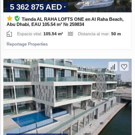
5 362 875 AED
Tienda AL RAHA LOFTS ONE en Al Raha Beach,
Abu Dhabi, EAU 105.54 m² № 259834
Espacio vital:
105.54 m²
Distancia al mar:
50 m
Reportage Properties