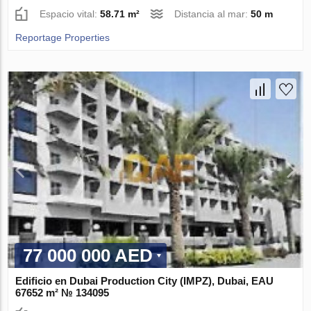
Espacio vital:
58.71 m²
Distancia al mar:
50 m
Reportage Properties
77 000 000 AED
Edificio en Dubai Production City (IMPZ), Dubai, EAU
67652 m² № 134095