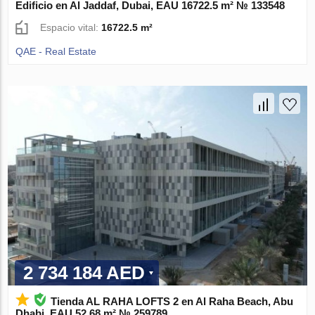
Edificio en Al Jaddaf, Dubai, EAU 16722.5 m² № 133548
Espacio vital:
16722.5 m²
QAE - Real Estate
2 734 184 AED
Tienda AL RAHA LOFTS 2 en Al Raha Beach, Abu
Dhabi, EAU 52.68 m² № 259789