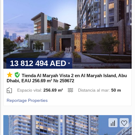
13 812 494 AED
Tienda Al Maryah Vista 2 en Al Maryah Island, Abu
Dhabi, EAU 256.69 m² № 259672
Espacio vital:
256.69 m²
Distancia al mar:
50 m
Reportage Properties