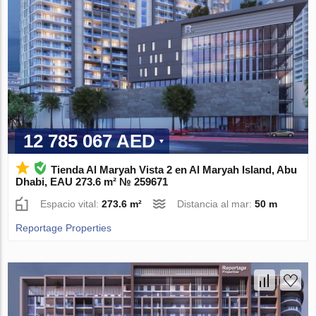
12 785 067 AED
Tienda Al Maryah Vista 2 en Al Maryah Island, Abu
Dhabi, EAU 273.6 m² № 259671
Espacio vital:
273.6 m²
Distancia al mar:
50 m
Reportage Properties