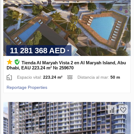
11 281 368 AED
Tienda Al Maryah Vista 2 en Al Maryah Island, Abu
Dhabi, EAU 223.24 m² № 259670
Espacio vital:
223.24 m²
Distancia al mar:
50 m
Reportage Properties