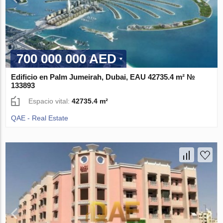
700 000 000 AED
Edificio en Palm Jumeirah, Dubai, EAU 42735.4 m² №
133893
Espacio vital:
42735.4 m²
QAE - Real Estate