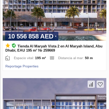
10 556 858 AED
Tienda Al Maryah Vista 2 en Al Maryah Island, Abu
Dhabi, EAU 195 m² № 259669
Espacio vital:
195 m²
Distancia al mar:
50 m
Reportage Properties