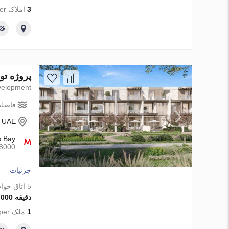
3
املاک from developer
پروژه توسعه Nad Al Sheba Gardens Phase 11 در l Sheba، Dubai
elopment
فاصله 
- UAE
s Bay
8000متر
جزئیات
5 اتاق خواب
دقیقه 15 742 000 AED
1
ملک from developer