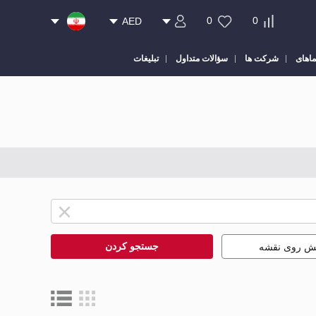
0
0
AED
ماهای
شرکت ها
سؤالات متداول
تبلیغات
جستجو کردن
یش روی نقشه