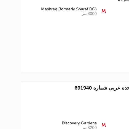
Mashreq (formerly Sharaf DG)
6000متر
Discovery Gardens
8200متر