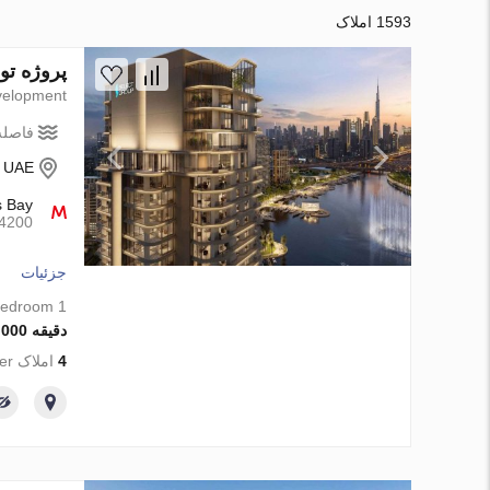
1593 املاک
پروژه توسعه Artistry Residences در  Design District، Dubai
elopment
فاصله 
- UAE
s Bay
4200متر
جزئیات
1 bedroom
دقیقه 2 300 000 AED
4
املاک from developer