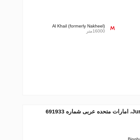
Al Khail (formerly Nakheel)
16000متر
Bingha