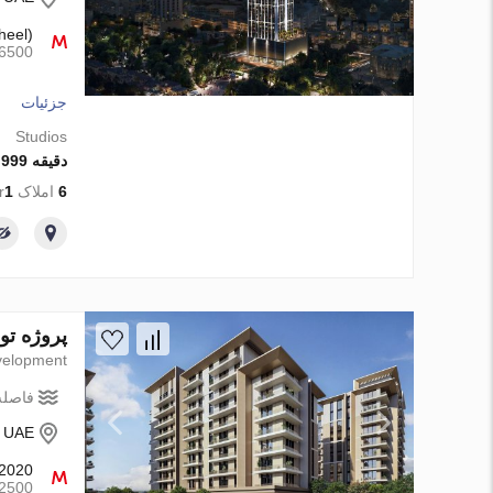
heel)
6500متر
جزئیات
Studios
دقیقه 764 999 AED
6
املاک from developer
1
پروژه توسعه Expo Valley Views - Ghadeer در Dubai،
elopment
فاصله 
- UAE
2020
2500متر