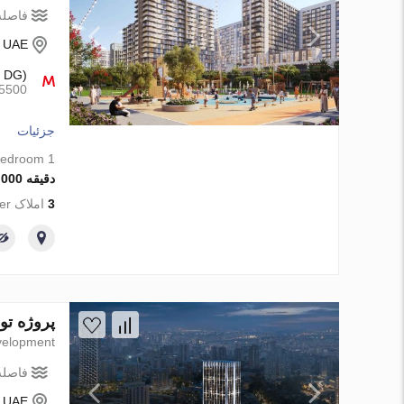
فاصله 
- UAE
f DG)
15500م
جزئیات
1 bedroom
دقیقه 1 200 000 AED
3
املاک from developer
پروژه توسعه Binghatti Etherea در rah Village Circle، Dubai
elopment
فاصله 
- UAE