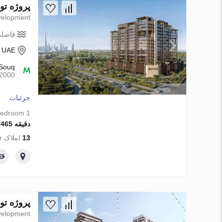
پروژه توسعه Sea Cliff by Imtiaz در Dubai، ام
elopment
فاصله 
- UAE
Souq
2000متر
جزئیات
1 bedroom
دقیقه 2 097 465 AED
13
املاک from developer
پروژه توسعه Belmont در Town Square، Dubai، ام
elopment