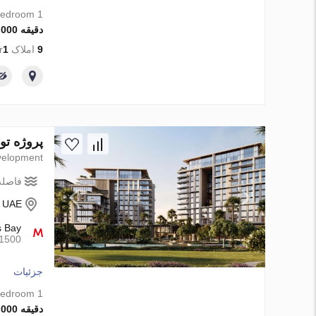
1 bedroom
دقیقه 2 000 000 AED
9
املاک from developer
1
پروژه توسعه City Walk Crestlane 5 در ity Walk، Dubai
elopment
فاصله 
- UAE
s Bay
1500متر
جزئیات
1 bedroom
دقیقه 2 747 000 AED