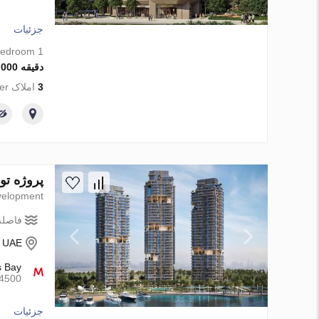
جزئیات
1 bedroom
دقیقه 1 594 000 AED
3
املاک from developer
پروژه توسعه The Edit at d3 در ai Design District، Dubai
elopment
فاصله 
- UAE
s Bay
4500متر
جزئیات