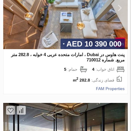
10 390 000 AED
پنت هاوس در Dubai ، امارات متحده عربی 4 خوابه ، 282.8 متر
مربع. شماره 710012
اتاق خواب:
4
حمام:
5
2
فضای زندگی:
282.8 m
FAM Properties