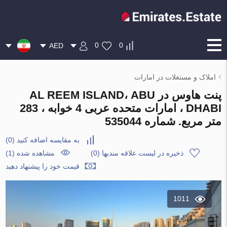
0
0
AED
املاک و مستغلات در امارات
پنت هاوس در AL REEM ISLAND، ABU
DHABI ، امارات متحده عربی 4 خوابه ، 283
متر مربع. شماره 535044
به مقایسه اضافه کنید
(
0
)
ذخیره در لیست علاقه مندیها
(
0
)
مشاهده شده (1)
قیمت خود را پیشنهاد دهید
1011