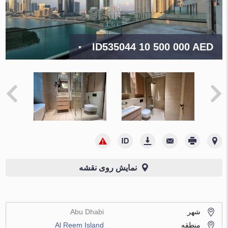
ID535044
10 500 000 AED
نمایش روی نقشه
شهر
Abu Dhabi
منطقه
Al Reem Island