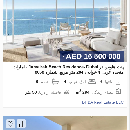
16 500 000 AED
پنت هاوس در Jumeirah Beach Residence، Dubai ، امارات
متحده عربی 4 خوابه ، 284 متر مربع. شماره 8058
اتاقها:
6
اتاق خواب:
4
حمام:
6
2
فضای زندگی:
284 m
فاصله از دریا:
50 متر
BHBA Real Estate LLC