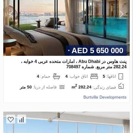
5 650 000 AED
پنت هاوس در Abu Dhabi ، امارات متحده عربی 4 خوابه ،
282.24 متر مربع. شماره 708497
اتاقها:
5
اتاق خواب:
4
حمام:
4
2
فضای زندگی:
282.24 m
فاصله از دریا:
50 متر
Burtville Developments