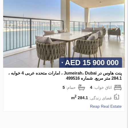
15 900 000 AED
پنت هاوس در Jumeirah، Dubai ، امارات متحده عربی 4 خوابه ،
284.1 متر مربع. شماره 499516
اتاق خواب:
4
حمام:
5
2
فضای زندگی:
284.1 m
Reap Real Estate