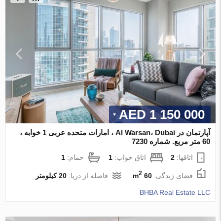
1 150 000 AED
آپارتمان در Al Warsan، Dubai ، امارات متحده عربی 1 خوابه ،
60 متر مربع. شماره 7230
اتاقها:
2
اتاق خواب:
1
حمام:
1
2
فضای زندگی:
60 m
فاصله از دریا:
20 کیلومتر
BHBA Real Estate LLC