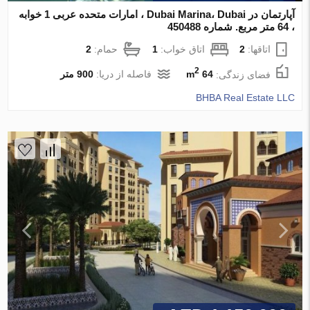
آپارتمان در Dubai Marina، Dubai ، امارات متحده عربی 1 خوابه
، 64 متر مربع. شماره 450488
اتاقها:
2
اتاق خواب:
1
حمام:
2
2
فضای زندگی:
64 m
فاصله از دریا:
900 متر
BHBA Real Estate LLC