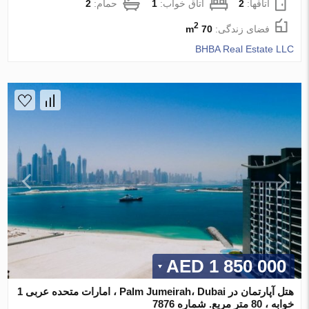
اتاقها:
2
اتاق خواب:
1
حمام:
2
2
فضای زندگی:
70 m
BHBA Real Estate LLC
1 850 000 AED
هتل آپارتمان در Palm Jumeirah، Dubai ، امارات متحده عربی 1
خوابه ، 80 متر مربع. شماره 7876