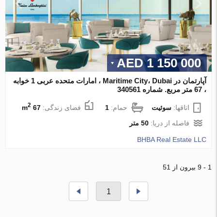
1 150 000 AED
آپارتمان در Maritime City، Dubai ، امارات متحده عربی 1 خوابه
، 67 متر مربع. شماره 340561
2
اتاقها:
سوئیت
حمام:
1
فضای زندگی:
67 m
فاصله از دریا:
50 متر
BHBA Real Estate LLC
1 - 9 بیرون از 51
1