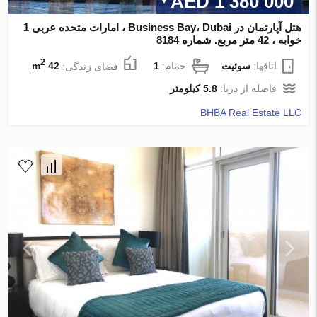
1 380 000 AED
هتل آپارتمان در Business Bay، Dubai ، امارات متحده عربی 1
خوابه ، 42 متر مربع. شماره 8184
2
اتاقها:
سوئیت
حمام:
1
فضای زندگی:
42 m
فاصله از دریا:
5.8 کیلومتر
BHBA Real Estate LLC