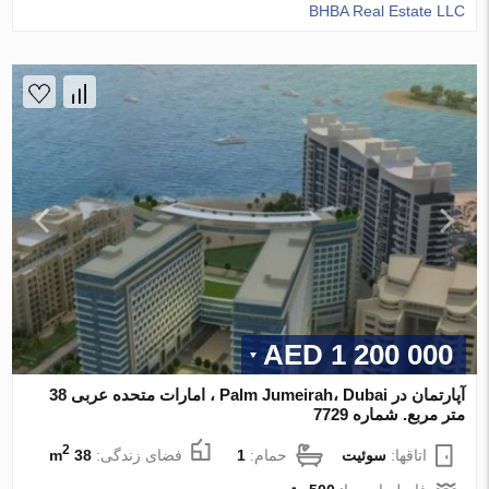
BHBA Real Estate LLC
1 200 000 AED
آپارتمان در Palm Jumeirah، Dubai ، امارات متحده عربی 38
متر مربع. شماره 7729
2
اتاقها:
سوئیت
حمام:
1
فضای زندگی:
38 m