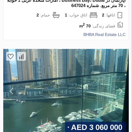
آپارتمان در Business Bay، Dubai ، امارات متحده عربی 1 خوابه
، 70 متر مربع. شماره 647024
اتاقها:
2
اتاق خواب:
1
حمام:
2
2
فضای زندگی:
70 m
BHBA Real Estate LLC
3 060 000 AED