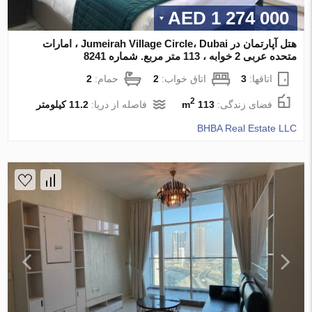
1 274 000 AED
هتل آپارتمان در Jumeirah Village Circle، Dubai ، امارات
متحده عربی 2 خوابه ، 113 متر مربع. شماره 8241
اتاقها:
3
اتاق خواب:
2
حمام:
2
2
فضای زندگی:
113 m
فاصله از دریا:
11.2 کیلومتر
BHBA Real Estate LLC