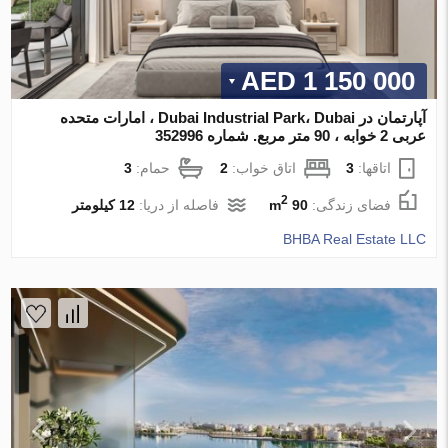
1 150 000 AED
آپارتمان در Dubai Industrial Park، Dubai ، امارات متحده
عربی 2 خوابه ، 90 متر مربع. شماره 352996
اتاقها:
3
اتاق خواب:
2
حمام:
3
2
فضای زندگی:
90 m
فاصله از دریا:
12 کیلومتر
BHBA Real Estate LLC