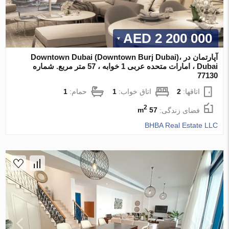
2 200 000 AED
آپارتمان در Downtown Dubai (Downtown Burj Dubai)،
Dubai ، امارات متحده عربی 1 خوابه ، 57 متر مربع. شماره
77130
اتاقها:
2
اتاق خواب:
1
حمام:
1
2
فضای زندگی:
57 m
BHBA Real Estate LLC