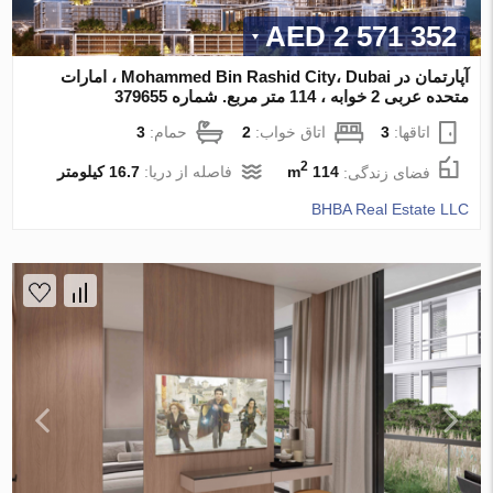
2 571 352 AED
آپارتمان در Mohammed Bin Rashid City، Dubai ، امارات
متحده عربی 2 خوابه ، 114 متر مربع. شماره 379655
اتاقها:
3
اتاق خواب:
2
حمام:
3
2
فضای زندگی:
114 m
فاصله از دریا:
16.7 کیلومتر
BHBA Real Estate LLC