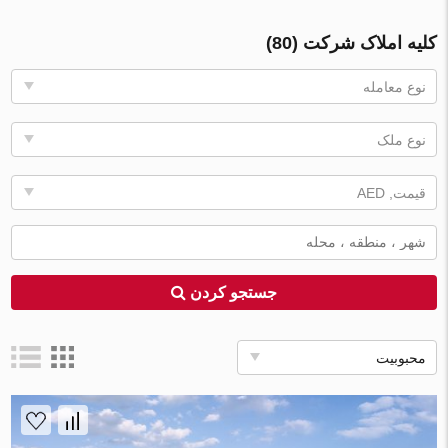
کلیه املاک شرکت (80)
نوع معامله
نوع ملک
قیمت, AED
جستجو کردن
محبوبیت