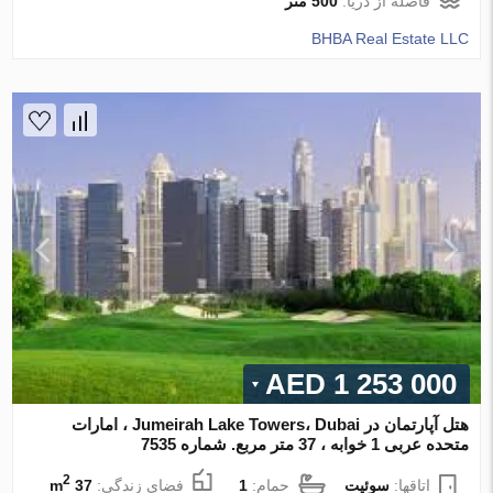
فاصله از دریا:
500 متر
BHBA Real Estate LLC
1 253 000 AED
هتل آپارتمان در Jumeirah Lake Towers، Dubai ، امارات
متحده عربی 1 خوابه ، 37 متر مربع. شماره 7535
2
اتاقها:
سوئیت
حمام:
1
فضای زندگی:
37 m