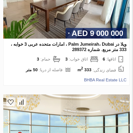
9 000 000 AED
ویلا در Palm Jumeirah، Dubai ، امارات متحده عربی 3 خوابه ،
333 متر مربع. شماره 289372
اتاقها:
6
اتاق خواب:
3
حمام:
3
2
فضای زندگی:
333 m
فاصله از دریا:
50 متر
BHBA Real Estate LLC