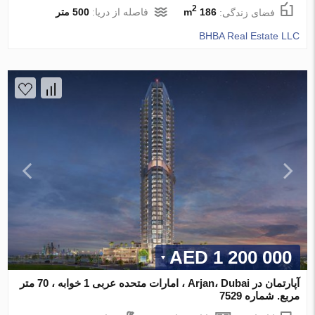
2
فضای زندگی:
186 m
فاصله از دریا:
500 متر
BHBA Real Estate LLC
1 200 000 AED
آپارتمان در Arjan، Dubai ، امارات متحده عربی 1 خوابه ، 70 متر
مربع. شماره 7529