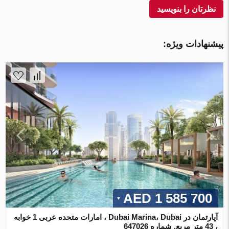
نظرتان را بنویسید
پیشنهادات ویژه:
1 585 700 AED
آپارتمان در Dubai Marina، Dubai ، امارات متحده عربی 1 خوابه
، 43 متر مربع. شماره 647026