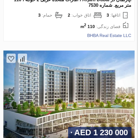
متر مربع. شماره 7530
اتاقها:
3
اتاق خواب:
2
حمام:
3
2
فضای زندگی:
110 m
BHBA Real Estate LLC
1 230 000 AED