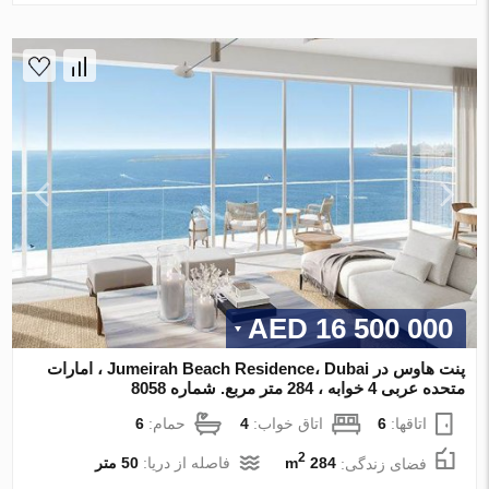
16 500 000 AED
پنت هاوس در Jumeirah Beach Residence، Dubai ، امارات
متحده عربی 4 خوابه ، 284 متر مربع. شماره 8058
اتاقها:
6
اتاق خواب:
4
حمام:
6
2
فضای زندگی:
284 m
فاصله از دریا:
50 متر