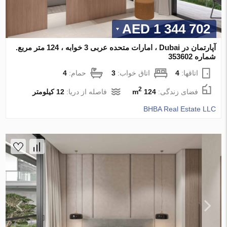
1 344 702 AED
آپارتمان در Dubai ، امارات متحده عربی 3 خوابه ، 124 متر مربع.
شماره 353602
اتاقها:
4
اتاق خواب:
3
حمام:
4
2
فضای زندگی:
124 m
فاصله از دریا:
12 کیلومتر
BHBA Real Estate LLC