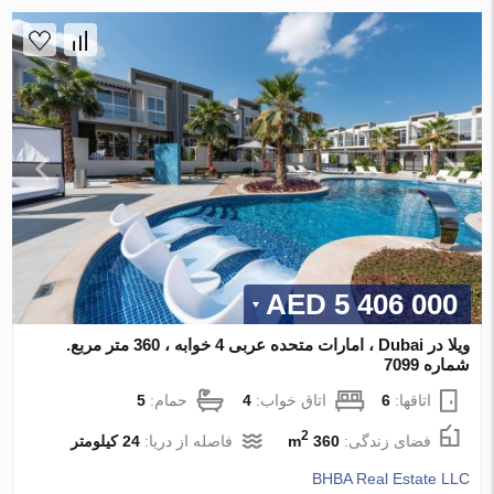
5 406 000 AED
ویلا در Dubai ، امارات متحده عربی 4 خوابه ، 360 متر مربع.
شماره 7099
اتاقها:
6
اتاق خواب:
4
حمام:
5
2
فضای زندگی:
360 m
فاصله از دریا:
24 کیلومتر
BHBA Real Estate LLC