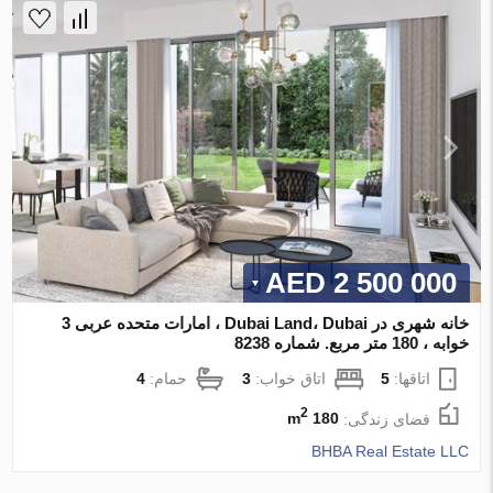
2 500 000 AED
خانه شهری در Dubai Land، Dubai ، امارات متحده عربی 3
خوابه ، 180 متر مربع. شماره 8238
اتاقها:
5
اتاق خواب:
3
حمام:
4
2
فضای زندگی:
180 m
BHBA Real Estate LLC