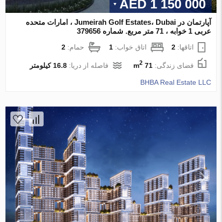
1 150 000 AED
آپارتمان در Jumeirah Golf Estates، Dubai ، امارات متحده
عربی 1 خوابه ، 71 متر مربع. شماره 379656
اتاقها:
2
اتاق خواب:
1
حمام:
2
2
فضای زندگی:
71 m
فاصله از دریا:
16.8 کیلومتر
BHBA Real Estate LLC