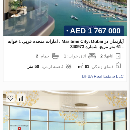
1 767 000 AED
آپارتمان در Maritime City، Dubai ، امارات متحده عربی 1 خوابه
، 61 متر مربع. شماره 340973
اتاقها:
2
اتاق خواب:
1
حمام:
2
2
فضای زندگی:
61 m
فاصله از دریا:
50 متر
BHBA Real Estate LLC