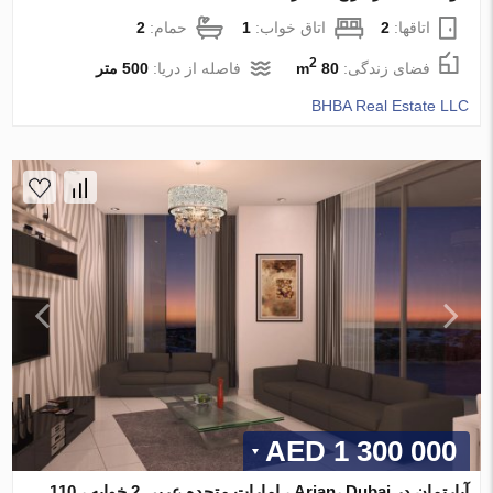
اتاقها:
2
اتاق خواب:
1
حمام:
2
2
فضای زندگی:
80 m
فاصله از دریا:
500 متر
BHBA Real Estate LLC
1 300 000 AED
آپارتمان در Arjan، Dubai ، امارات متحده عربی 2 خوابه ، 110