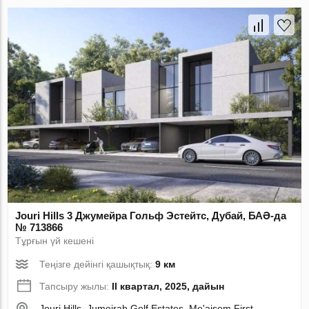
Jouri Hills 3 Джумейра Гольф Эстейтс, Дубай, БАӘ-да
№ 713866
Тұрғын үй кешені
Теңізге дейінгі қашықтық:
9 км
Тапсыру жылы:
II квартал, 2025, дайын
Jouri Hills, Jumeirah Golf Estates, Me'aisem First,