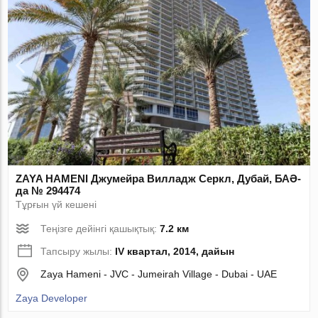
ZAYA HAMENI Джумейра Вилладж Серкл, Дубай, БАӘ-
да № 294474
Тұрғын үй кешені
Теңізге дейінгі қашықтық:
7.2 км
Тапсыру жылы:
IV квартал, 2014, дайын
Zaya Hameni - JVC - Jumeirah Village - Dubai - UAE
Zaya Developer