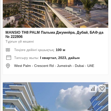
MANSIO TH8 PALM Пальма Джумейра, Дубай, БАӘ-да
№ 222806
Тұрғын үй кешені
Теңізге дейінгі қашықтық:
100 м
Тапсыру жылы:
I квартал, 2023, дайын
West Palm - Crescent Rd - Jumeirah - Dubai - UAE