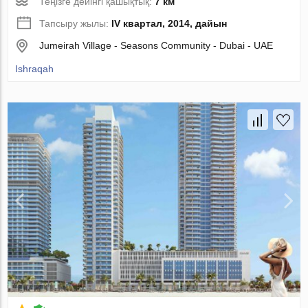
Теңізге дейінгі қашықтық:
7 км
Тапсыру жылы:
IV квартал, 2014, дайын
Jumeirah Village - Seasons Community - Dubai - UAE
Ishraqah