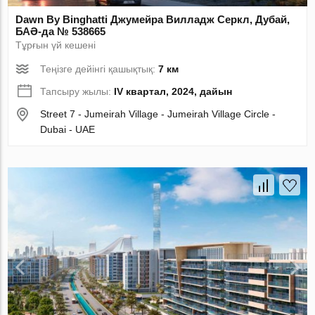
Dawn By Binghatti Джумейра Вилладж Серкл, Дубай,
БАӘ-да № 538665
Тұрғын үй кешені
Теңізге дейінгі қашықтық:
7 км
Тапсыру жылы:
IV квартал, 2024, дайын
Street 7 - Jumeirah Village - Jumeirah Village Circle -
Dubai - UAE