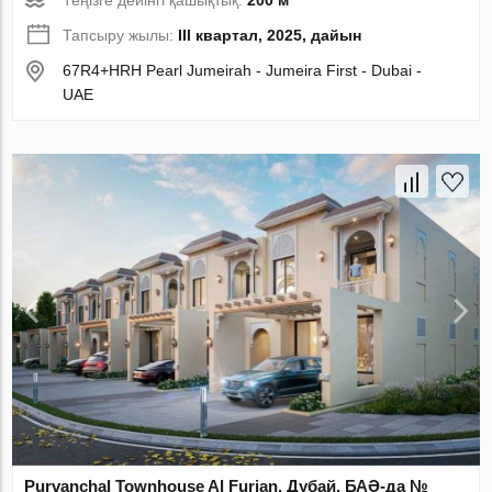
Теңізге дейінгі қашықтық:
200 м
Тапсыру жылы:
III квартал, 2025, дайын
67R4+HRH Pearl Jumeirah - Jumeira First - Dubai -
UAE
Purvanchal Townhouse Al Furjan, Дубай, БАӘ-да №