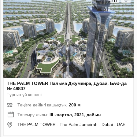
THE PALM TOWER Пальма Джумейра, Дубай, БАӘ-да
№ 46847
Тұрғын үй кешені
Теңізге дейінгі қашықтық:
200 м
Тапсыру жылы:
III квартал, 2021, дайын
THE PALM TOWER - The Palm Jumeirah - Dubai - UAE