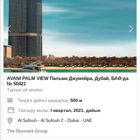
AVANI PALM VIEW Пальма Джумейра, Дубай, БАӘ-да
№ 50421
Тұрғын үй кешені
Теңізге дейінгі қашықтық:
500 м
Тапсыру жылы:
I квартал, 2021, дайын
Al Sufouh - Al Sufouh 2 - Dubai - UAE
The Devmark Group