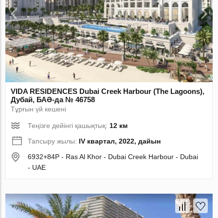
VIDA RESIDENCES Dubai Creek Harbour (The Lagoons),
Дубай, БАӘ-да № 46758
Тұрғын үй кешені
Теңізге дейінгі қашықтық:
12 км
Тапсыру жылы:
IV квартал, 2022, дайын
6932+84P - Ras Al Khor - Dubai Creek Harbour - Dubai
- UAE