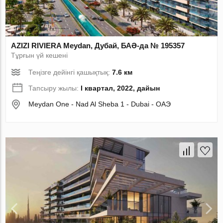
AZIZI RIVIERA Meydan, Дубай, БАӘ-да № 195357
Тұрғын үй кешені
Теңізге дейінгі қашықтық:
7.6 км
Тапсыру жылы:
I квартал, 2022, дайын
Meydan One - Nad Al Sheba 1 - Dubai - ОАЭ