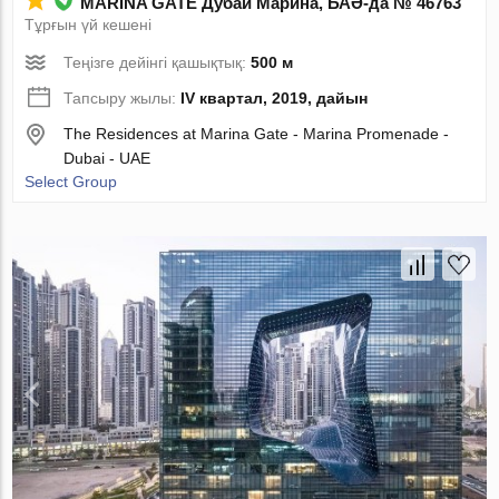
MARINA GATE Дубай Марина, БАӘ-да № 46763
Тұрғын үй кешені
Теңізге дейінгі қашықтық:
500 м
Тапсыру жылы:
IV квартал, 2019, дайын
The Residences at Marina Gate - Marina Promenade -
Dubai - UAE
Select Group