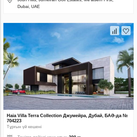
Dubai, UAE
Haia Villa Terra Collection Джумейра, Дубай, БАӘ-да №
704223
Тұрғын үй кешені