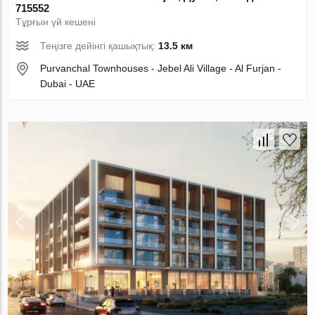
715552
Тұрғын үй кешені
Теңізге дейінгі қашықтық:
13.5 км
Purvanchal Townhouses - Jebel Ali Village - Al Furjan -
Dubai - UAE