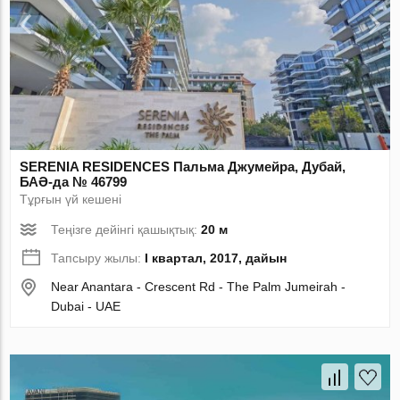
SERENIA RESIDENCES Пальма Джумейра, Дубай,
БАӘ-да № 46799
Тұрғын үй кешені
Теңізге дейінгі қашықтық:
20 м
Тапсыру жылы:
I квартал, 2017, дайын
Near Anantara - Crescent Rd - The Palm Jumeirah -
Dubai - UAE