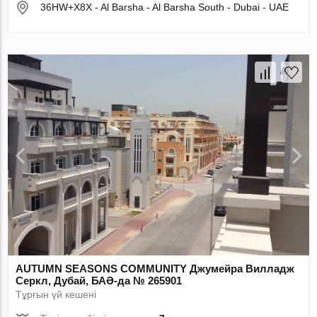
36HW+X8X - Al Barsha - Al Barsha South - Dubai - UAE
AUTUMN SEASONS COMMUNITY Джумейра Вилладж
Серкл, Дубай, БАӘ-да № 265901
Тұрғын үй кешені