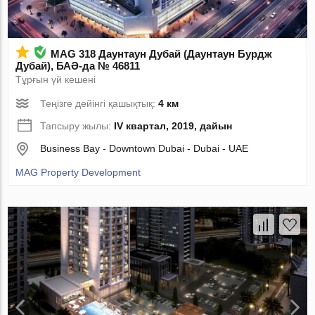
MAG 318 Даунтаун Дубай (Даунтаун Бурдж
Дубай), БАӘ-да № 46811
Тұрғын үй кешені
Теңізге дейінгі қашықтық:
4 км
Тапсыру жылы:
IV квартал, 2019, дайын
Business Bay - Downtown Dubai - Dubai - UAE
MAG Property Development