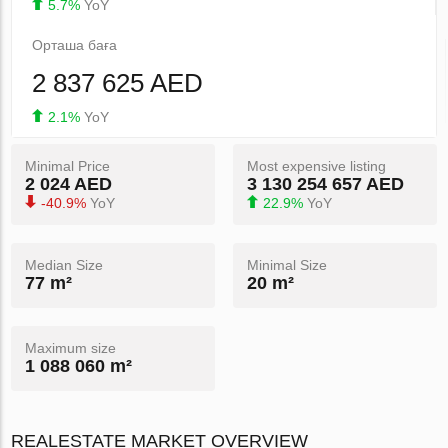
5.7%
YoY
Орташа баға
2 837 625 AED
2.1%
YoY
Minimal Price
Most expensive listing
2 024 AED
3 130 254 657 AED
-40.9%
YoY
22.9%
YoY
Median Size
Minimal Size
77 m²
20 m²
Maximum size
1 088 060 m²
REALESTATE MARKET OVERVIEW