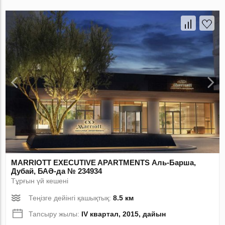
MARRIOTT EXECUTIVE APARTMENTS Аль-Барша,
Дубай, БАӘ-да № 234934
Тұрғын үй кешені
Теңізге дейінгі қашықтық:
8.5 км
Тапсыру жылы:
IV квартал, 2015, дайын