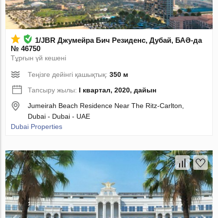
1/JBR Джумейра Бич Резиденс, Дубай, БАӘ-да
№ 46750
Тұрғын үй кешені
Теңізге дейінгі қашықтық:
350 м
Тапсыру жылы:
I квартал, 2020, дайын
Jumeirah Beach Residence Near The Ritz-Carlton,
Dubai - Dubai - UAE
Dubai Properties