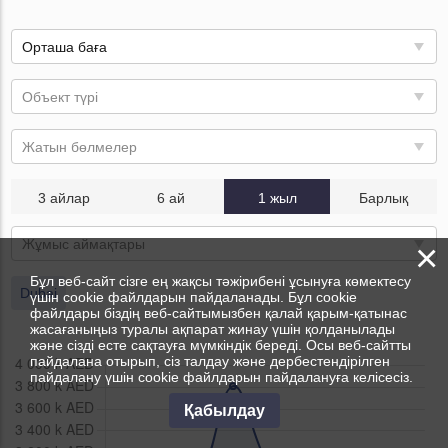
Орташа баға
Объект түрі
Жатын бөлмелер
3 айлар
6 ай
1 жыл
Барлық
×
Жұмыс аймақтары
Бұл веб-сайт сізге ең жақсы тәжірибені ұсынуға көмектесу
Dubai
үшін cookie файлдарын пайдаланады. Бұл cookie
файлдары біздің веб-сайтымызбен қалай қарым-қатынас
жасағаныңыз туралы ақпарат жинау үшін қолданылады
және сізді есте сақтауға мүмкіндік береді. Осы веб-сайтты
пайдалана отырып, сіз талдау және дербестендірілген
пайдалану үшін cookie файлдарын пайдалануға келісесіз.
Қабылдау