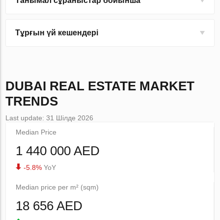
Танымал сұраныстар бойынша
Тұрғын үй кешендері
DUBAI
REAL ESTATE MARKET
TRENDS
Last update: 31 Шілде 2026
Median Price
1 440 000 AED
-5.8%
YoY
Median price per m² (sqm)
18 656 AED