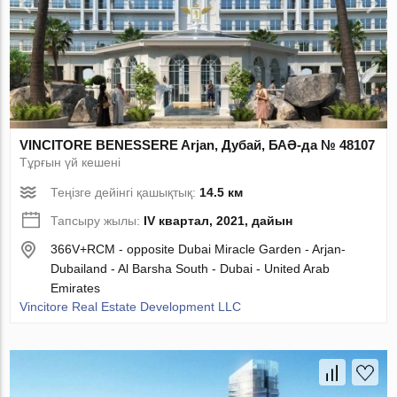
VINCITORE BENESSERE Arjan, Дубай, БАӘ-да № 48107
Тұрғын үй кешені
Теңізге дейінгі қашықтық:
14.5 км
Тапсыру жылы:
IV квартал, 2021, дайын
366V+RCM - opposite Dubai Miracle Garden - Arjan-
Dubailand - Al Barsha South - Dubai - United Arab
Emirates
Vincitore Real Estate Development LLC