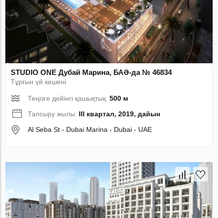
STUDIO ONE Дубай Марина, БАӘ-да № 46834
Тұрғын үй кешені
Теңізге дейінгі қашықтық:
500 м
Тапсыру жылы:
III квартал, 2019, дайын
Al Seba St - Dubai Marina - Dubai - UAE