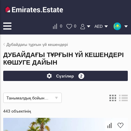
0
0
AED
Дубайдағы тұрғын үй кешендері
ДУБАЙДАҒЫ ТҰРҒЫН ҮЙ КЕШЕНДЕРІ
КӨШУГЕ ДАЙЫН
Сүзгілер
2
Танымалдық бойынша
443 объектінің