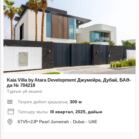
Kaia Villa by Atara Development Джумейра, Дубай, БАӘ-
да № 704218
Тұрғын үй кешені
Теңізге дейінгі қашықтық:
300 м
Тапсыру жылы:
III квартал, 2025, дайын
67V5+2JP Pearl Jumeirah - Dubai - UAE