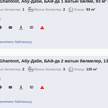
Ghantoot, Абу-Даби, БАӘ-да 1 жатын бөлме, 93 м²
ын бөлмелер:
1
Ванна бөлмелер:
2
Алаңы:
93 m²
қ
аниямен байланысу
Ghantoot, Абу-Даби, БАӘ-да 2 жатын бөлмелер, 13
ын бөлмелер:
2
Ванна бөлмелер:
3
Алаңы:
135 m²
қ
аниямен байланысу