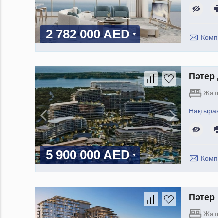
2 782 000 AED
Комп
Пәтер 
Жат
Нақтыра
5 900 000 AED
Комп
Пәтер 
Жат