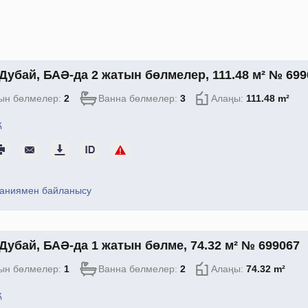
Дубай, БАӘ-да 2 жатын бөлмелер, 111.48 м² № 699
ын бөлмелер:
2
Ванна бөлмелер:
3
Алаңы:
111.48 m²
қ
аниямен байланысу
Дубай, БАӘ-да 1 жатын бөлме, 74.32 м² № 699067
ын бөлмелер:
1
Ванна бөлмелер:
2
Алаңы:
74.32 m²
қ