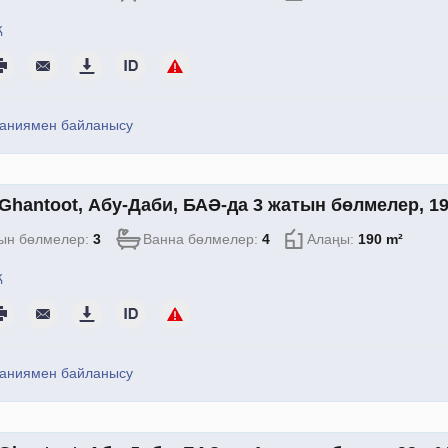
қ
аниямен байланысу
Ghantoot, Абу-Даби, БАӘ-да 3 жатын бөлмелер, 19
ын бөлмелер:
3
Ванна бөлмелер:
4
Алаңы:
190 m²
қ
аниямен байланысу