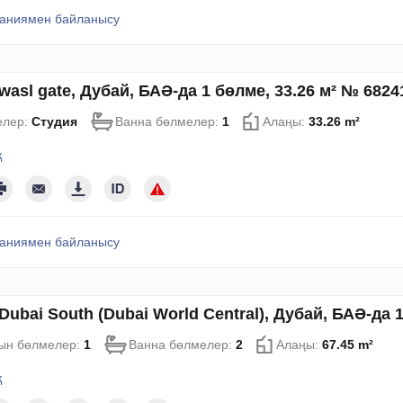
аниямен байланысу
wasl gate, Дубай, БАӘ-да 1 бөлме, 33.26 м² № 6824
елер:
Студия
Ванна бөлмелер:
1
Алаңы:
33.26 m²
қ
аниямен байланысу
Dubai South (Dubai World Central), Дубай, БАӘ-да 
ын бөлмелер:
1
Ванна бөлмелер:
2
Алаңы:
67.45 m²
қ