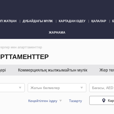
П ЖАТҚАН
ДУБАЙДАҒЫ МҮЛІК
КАРТАДАН ІЗДЕУ
ҚАЛАЛАР
ЖАРНАМА
ерлер мен апарттаменттер
АРТТАМЕНТТЕР
ері
Коммерциялық жылжымайтын мүлік
Жер те
Жатын бөлмелер
Бағасы, AED
Кар
Кеңейтілген іздеу
Тазарту