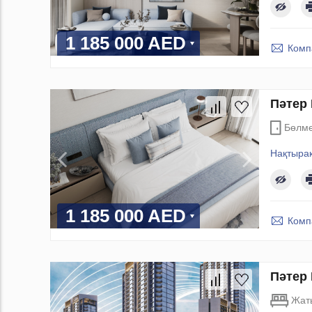
1 185 000 AED
Комп
Пәтер 
Бөлм
Нақтыра
1 185 000 AED
Комп
Пәтер 
Жат