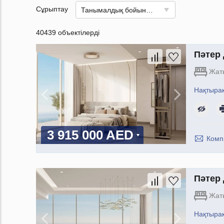
Сұрыптау
Танымалдық бойынша
40439 объектілерді
Пәтер 
Жат
Нақтыра
3 915 000 AED
Комп
Пәтер 
Жат
Нақтыра