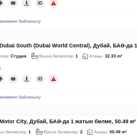
аниямен байланысу
Dubai South (Dubai World Central), Дубай, БАӘ-да 
елер:
Студия
Ванна бөлмелер:
1
Алаңы:
32.33 m²
қ
аниямен байланысу
Motor City, Дубай, БАӘ-да 1 жатын бөлме, 50.49 м
ын бөлмелер:
1
Ванна бөлмелер:
2
Алаңы:
50.49 m²