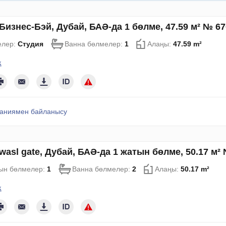
Бизнес-Бэй, Дубай, БАӘ-да 1 бөлме, 47.59 м² № 6
елер:
Студия
Ванна бөлмелер:
1
Алаңы:
47.59 m²
қ
аниямен байланысу
wasl gate, Дубай, БАӘ-да 1 жатын бөлме, 50.17 м²
ын бөлмелер:
1
Ванна бөлмелер:
2
Алаңы:
50.17 m²
қ