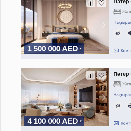
Пәтер 
Жат
Нақтыра
1 500 000 AED
Комп
Пәтер 
Жат
Нақтыра
4 100 000 AED
Комп