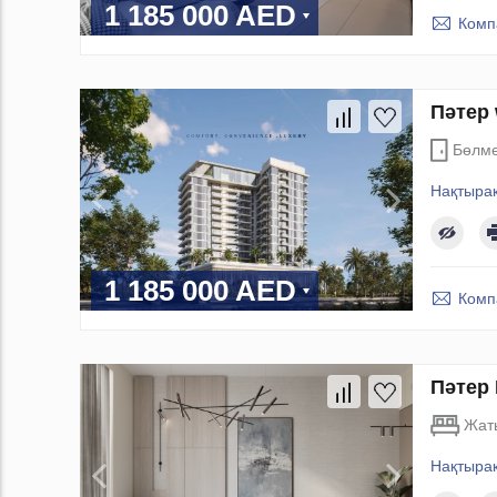
1 185 000 AED
Комп
Пәтер 
Бөлм
Нақтыра
1 185 000 AED
Комп
Пәтер 
Жат
Нақтыра