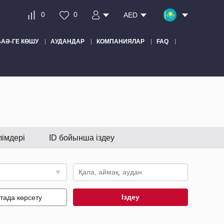
0
0
AED
БАӘ-ГЕ КӨШУ
АУДАНДАР
КОМПАНИЯЛАР
FAQ
лімдері
ID бойынша іздеу
Іздеу
тада көрсету