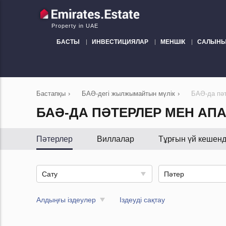
Property in UAE
БАСТЫ
ИНВЕСТИЦИЯЛАР
МЕНШІК
САЛЫНЫ
Бастапқы
›
БАӘ-дегі жылжымайтын мүлік
›
БАӘ-да пәт
БАӘ-ДА ПӘТЕРЛЕР МЕН АП
Пәтерлер
Виллалар
Тұрғын үй кешенд
Сату
Пәтер
Алдыңғы іздеулер
Іздеуді сақтау