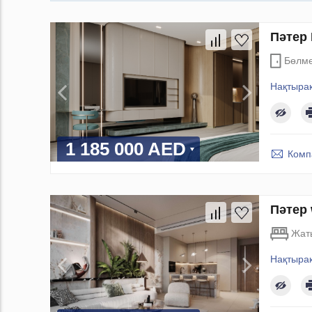
Пәтер 
Бөлм
Нақтыра
1 185 000 AED
Комп
Пәтер 
Жат
Нақтыра