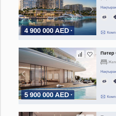
Нақтыра
4 900 000 AED
Комп
Пәтер 
Жат
Нақтыра
5 900 000 AED
Комп