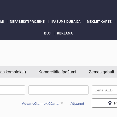
MI
NEPABEIGTI PROJEKTI
ĪPAŠUMS DUBAIJĀ
MEKLĒT KARTĒ
BUJ
REKLĀMA
etas kompleksi)
Komerciālie īpašumi
Zemes gabali
Cena, AED
P
Advancēta meklēšana
Atjaunot