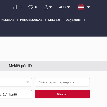
0
0
AED
PILSĒTAS
PĀRCELŠANĀS
CEĻVEŽI
UZŅĒMUMI
Meklēt pēc ID
Meklēt
arādīt kartē