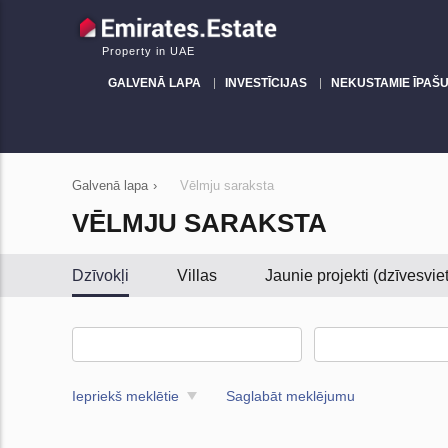
Property in UAE
GALVENĀ LAPA
INVESTĪCIJAS
NEKUSTAMIE ĪPAŠU
Galvenā lapa
›
Vēlmju saraksta
VĒLMJU SARAKSTA
Dzīvokļi
Villas
Jaunie projekti (dzīvesvi
Iepriekš meklētie
Saglabāt meklējumu