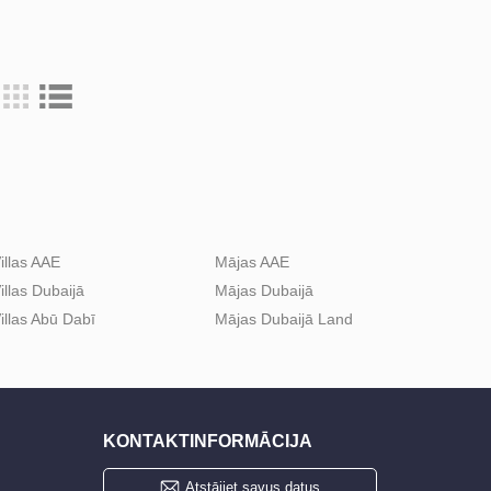
illas AAE
Mājas AAE
illas Dubaijā
Mājas Dubaijā
illas Abū Dabī
Mājas Dubaijā Land
KONTAKTINFORMĀCIJA
Atstājiet savus datus