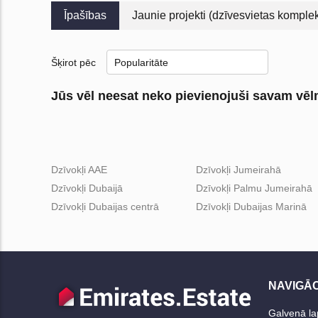
Īpašības
Jaunie projekti (dzīvesvietas komplek
Šķirot pēc
Jūs vēl neesat neko pievienojuši savam vē
Dzīvokļi AAE
Dzīvokļi Jumeirahā
Dzīvokļi Dubaijā
Dzīvokļi Palmu Jumeirahā
Dzīvokļi Dubaijas centrā
Dzīvokļi Dubaijas Marinā
NAVIGĀC
Galvenā la