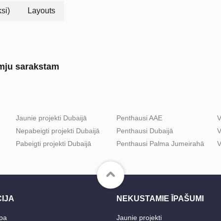
si)
Layouts
lmju sarakstam
Jaunie projekti Dubaijā
Penthausi AAE
V
Nepabeigti projekti Dubaijā
Penthausi Dubaijā
V
Pabeigti projekti Dubaijā
Penthausi Palma Jumeirahā
V
IJA
NEKUSTAMIE ĪPAŠUMI
pa
Jaunie projekti