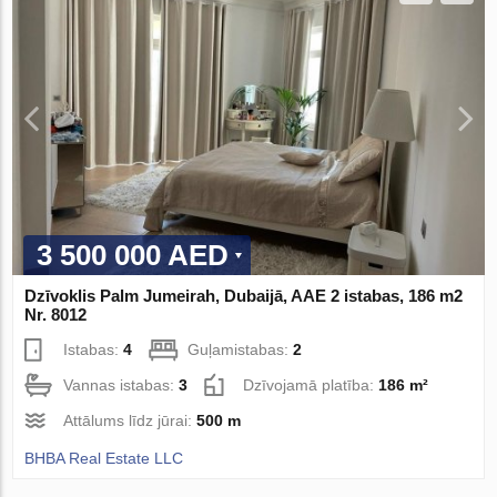
3 500 000 AED
Dzīvoklis Palm Jumeirah, Dubaijā, AAE 2 istabas, 186 m2
Nr. 8012
Istabas:
4
Guļamistabas:
2
Vannas istabas:
3
Dzīvojamā platība:
186 m²
Attālums līdz jūrai:
500 m
BHBA Real Estate LLC