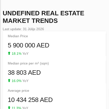
UNDEFINED
REAL ESTATE
MARKET TRENDS
Last update: 31 Jūlijs 2026
Median Price
5 900 000 AED
18.1%
YoY
Median price per m² (sqm)
38 803 AED
16.0%
YoY
Average price
10 434 258 AED
11.3%
YoY