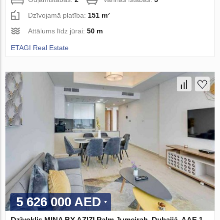
Dzīvojamā platība:
151 m²
Attālums līdz jūrai:
50 m
ETAGI Real Estate
5 626 000 AED
Dzīvoklis MINA BY AZIZI Palm Jumeirah, Dubaijā, AAE 1