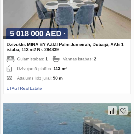
5 018 000 AED
Dzīvoklis MINA BY AZIZI Palm Jumeirah, Dubaijā, AAE 1
istaba, 113 m2 Nr. 284839
Guļamistabas:
1
Vannas istabas:
2
Dzīvojamā platība:
113 m²
Attālums līdz jūrai:
50 m
ETAGI Real Estate