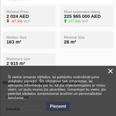
Minimal Price
Most expensive listing
2 024 AED
225 965 000 AED
-97.3%
YoY
177.6%
YoY
Median Size
Minimal Size
163 m²
28 m²
Maximum size
2 915 m²
×
Šī vietne izmanto sīkfailus, lai palīdzētu nodrošināt jums
vislabāko pieredzi. Šīs sīkdatnes tiek izmantotas, lai
REALESTATE MARKET OVERVIEW
apkopotu informāciju par to, kā jūs mijiedarbojaties ar mūsu
vietni, un ļautu mums jūs atcerēties. Izmantojot šo vietni, jūs
piekrītat sīkdatņu izmantošanai analīzei un personalizētai
lietošanai.
Pieņemt