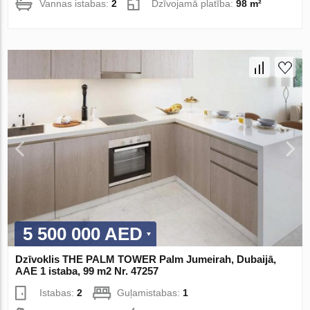
Vannas istabas:
2
Dzīvojamā platība:
98 m²
5 500 000 AED
Dzīvoklis THE PALM TOWER Palm Jumeirah, Dubaijā,
AAE 1 istaba, 99 m2 Nr. 47257
Istabas:
2
Guļamistabas:
1