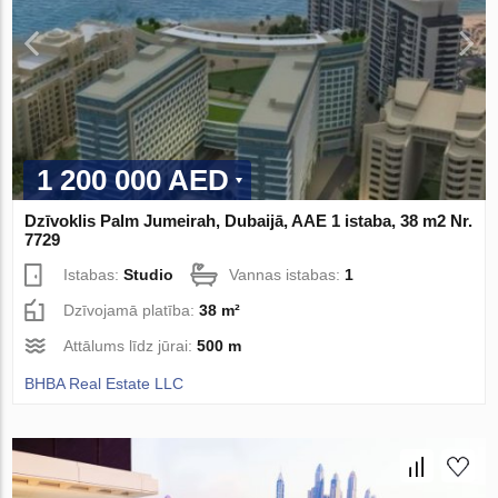
1 200 000 AED
Dzīvoklis Palm Jumeirah, Dubaijā, AAE 1 istaba, 38 m2 Nr.
7729
Istabas:
Studio
Vannas istabas:
1
Dzīvojamā platība:
38 m²
Attālums līdz jūrai:
500 m
BHBA Real Estate LLC