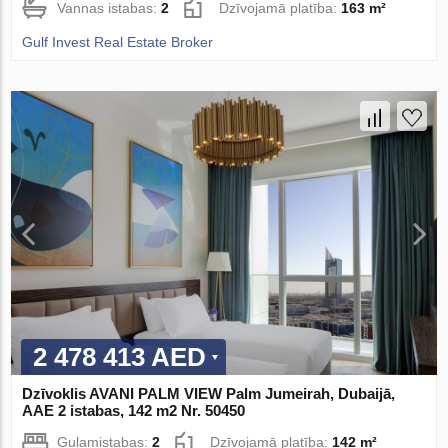
Vannas istabas:
2
Dzīvojamā platība:
163 m²
Gulf Invest Real Estate Broker
2 478 413 AED
Dzīvoklis AVANI PALM VIEW Palm Jumeirah, Dubaijā,
AAE 2 istabas, 142 m2 Nr. 50450
Guļamistabas:
2
Dzīvojamā platība:
142 m²