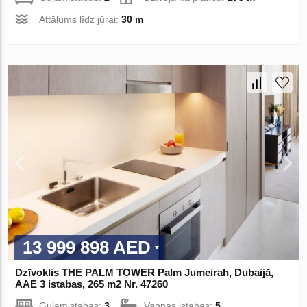
Attālums līdz jūrai:
30 m
13 999 898 AED
Dzīvoklis THE PALM TOWER Palm Jumeirah, Dubaijā,
AAE 3 istabas, 265 m2 Nr. 47260
Guļamistabas:
3
Vannas istabas:
5