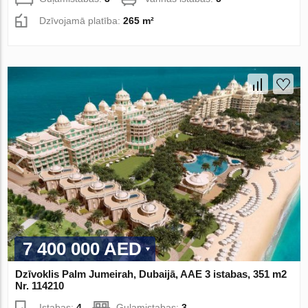
Dzīvojamā platība:
265 m²
7 400 000 AED
Dzīvoklis Palm Jumeirah, Dubaijā, AAE 3 istabas, 351 m2
Nr. 114210
Istabas:
4
Guļamistabas:
3