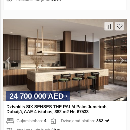
24 700 000 AED
Dzīvoklis SIX SENSES THE PALM Palm Jumeirah,
Dubaijā, AAE 4 istabas, 382 m2 Nr. 67533
Guļamistabas:
4
Dzīvojamā platība:
382 m²
Attālums līdz jūrai:
30 m