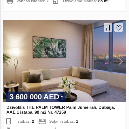
Vannas istabas:
2
Dzīvojamā platība:
85 m²
3 600 000 AED
Dzīvoklis THE PALM TOWER Palm Jumeirah, Dubaijā,
AAE 1 istaba, 98 m2 Nr. 47259
Istabas:
2
Guļamistabas:
1