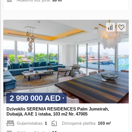
2 990 000 AED
Dzīvoklis SERENIA RESIDENCES Palm Jumeirah,
Dubaijā, AAE 1 istaba, 103 m2 Nr. 47005
Guļamistabas:
1
Dzīvojamā platība:
103 m²