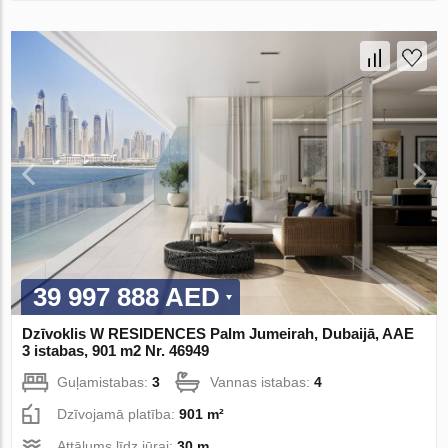
39 997 888 AED
Dzīvoklis W RESIDENCES Palm Jumeirah, Dubaijā, AAE
3 istabas, 901 m2 Nr. 46949
Guļamistabas:
3
Vannas istabas:
4
Dzīvojamā platība:
901 m²
Attālums līdz jūrai:
30 m