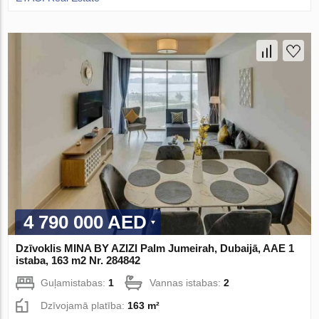
4 790 000 AED
Dzīvoklis MINA BY AZIZI Palm Jumeirah, Dubaijā, AAE 1
istaba, 163 m2 Nr. 284842
Guļamistabas:
1
Vannas istabas:
2
Dzīvojamā platība:
163 m²