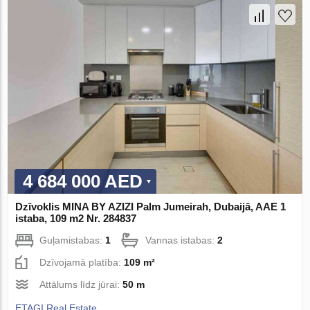
4 684 000 AED
Dzīvoklis MINA BY AZIZI Palm Jumeirah, Dubaijā, AAE 1
istaba, 109 m2 Nr. 284837
Guļamistabas:
1
Vannas istabas:
2
Dzīvojamā platība:
109 m²
Attālums līdz jūrai:
50 m
ETAGI Real Estate