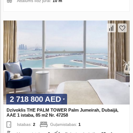
Attālums līdz jūrai:
10 m
2 718 800 AED
Dzīvoklis THE PALM TOWER Palm Jumeirah, Dubaijā,
AAE 1 istaba, 85 m2 Nr. 47258
Istabas:
2
Guļamistabas:
1