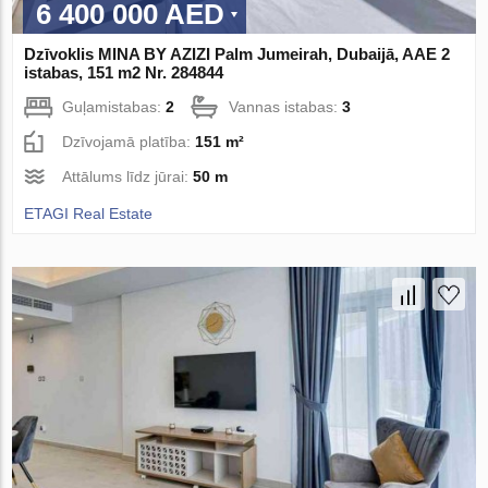
6 400 000 AED
Dzīvoklis MINA BY AZIZI Palm Jumeirah, Dubaijā, AAE 2
istabas, 151 m2 Nr. 284844
Guļamistabas:
2
Vannas istabas:
3
Dzīvojamā platība:
151 m²
Attālums līdz jūrai:
50 m
ETAGI Real Estate