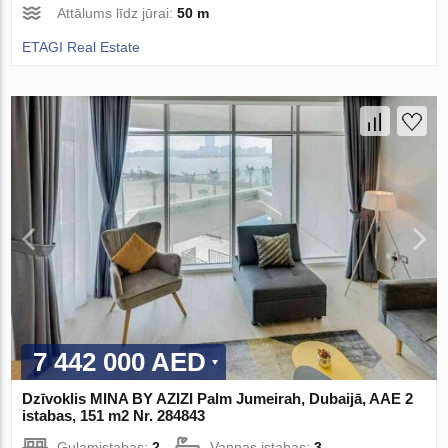
Attālums līdz jūrai:
50 m
ETAGI Real Estate
7 442 000 AED
Dzīvoklis MINA BY AZIZI Palm Jumeirah, Dubaijā, AAE 2
istabas, 151 m2 Nr. 284843
Guļamistabas:
2
Vannas istabas:
3