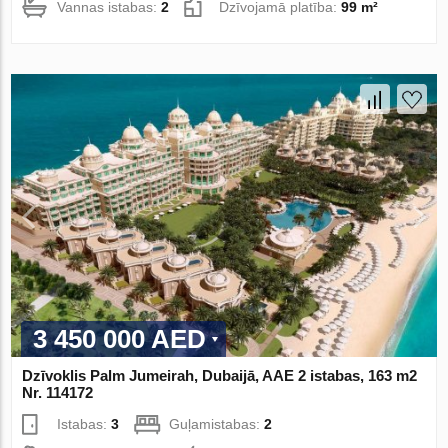
Vannas istabas:
2
Dzīvojamā platība:
99 m²
3 450 000 AED
Dzīvoklis Palm Jumeirah, Dubaijā, AAE 2 istabas, 163 m2
Nr. 114172
Istabas:
3
Guļamistabas:
2