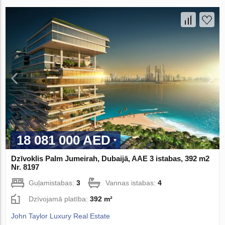
18 081 000 AED
Dzīvoklis Palm Jumeirah, Dubaijā, AAE 3 istabas, 392 m2
Nr. 8197
Guļamistabas:
3
Vannas istabas:
4
Dzīvojamā platība:
392 m²
John Taylor Luxury Real Estate