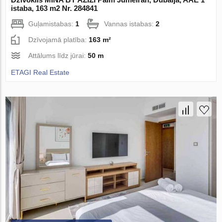
istaba, 163 m2 Nr. 284841
Guļamistabas:
1
Vannas istabas:
2
Dzīvojamā platība:
163 m²
Attālums līdz jūrai:
50 m
ETAGI Real Estate