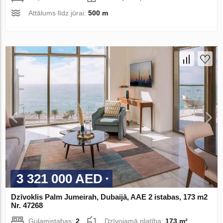
Attālums līdz jūrai:
500 m
3 321 000 AED
Dzīvoklis Palm Jumeirah, Dubaijā, AAE 2 istabas, 173 m2
Nr. 47268
Guļamistabas:
2
Dzīvojamā platība:
173 m²