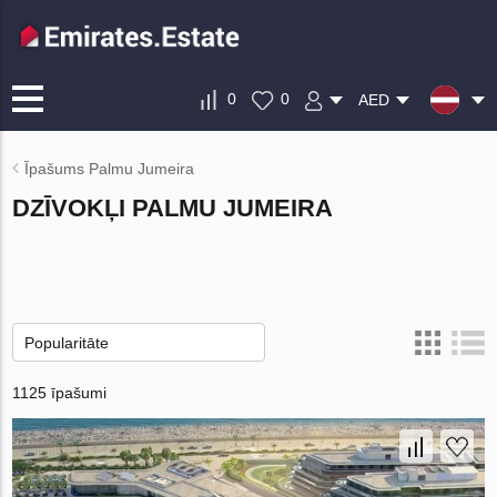
0
0
AED
Īpašums Palmu Jumeira
DZĪVOKĻI PALMU JUMEIRA
1125 īpašumi