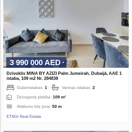
3 990 000 AED
Dzīvoklis MINA BY AZIZI Palm Jumeirah, Dubaijā, AAE 1
istaba, 109 m2 Nr. 284838
Guļamistabas:
1
Vannas istabas:
2
Dzīvojamā platība:
109 m²
Attālums līdz jūrai:
50 m
ETAGI Real Estate