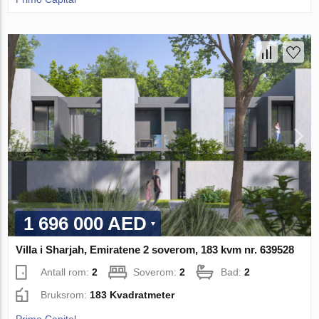
1 696 000 AED
Villa i Sharjah, Emiratene 2 soverom, 183 kvm nr. 639528
Antall rom:
2
Soverom:
2
Bad:
2
Bruksrom:
183 Kvadratmeter
Primo Capital