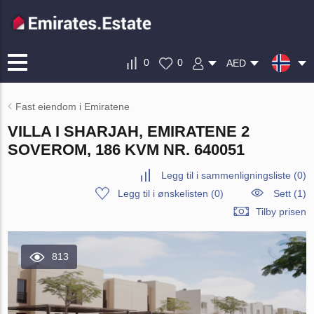
0
0
AED
Fast eiendom i Emiratene
VILLA I SHARJAH, EMIRATENE 2
SOVEROM, 186 KVM NR. 640051
Legg til i sammenligningsliste
(
0
)
Legg til i ønskelisten
(
0
)
Sett (1)
Tilby prisen
813