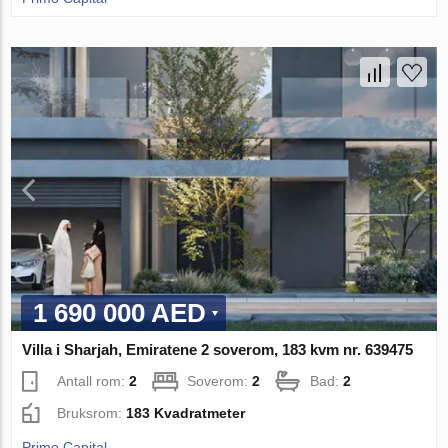
1 690 000 AED
Villa i Sharjah, Emiratene 2 soverom, 183 kvm nr. 639475
Antall rom:
2
Soverom:
2
Bad:
2
Bruksrom:
183 Kvadratmeter
Primo Capital