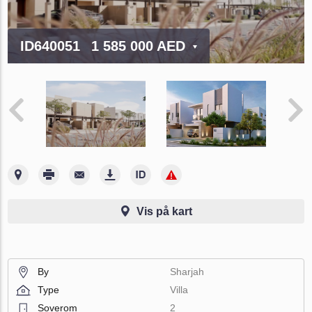
ID640051
1 585 000 AED
Vis på kart
By
Sharjah
Type
Villa
Soverom
2