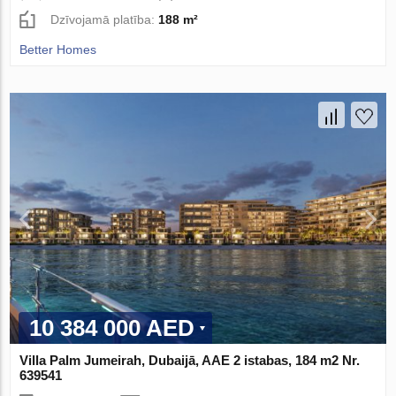
Dzīvojamā platība:
188 m²
Better Homes
10 384 000 AED
Villa Palm Jumeirah, Dubaijā, AAE 2 istabas, 184 m2 Nr.
639541