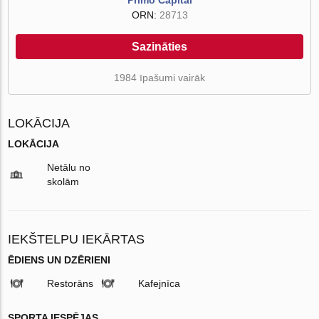
ORN:
28713
Sazināties
1984 īpašumi vairāk
LOKĀCIJA
LOKĀCIJA
Netālu no
skolām
IEKŠTELPU IEKĀRTAS
ĒDIENS UN DZĒRIENI
Restorāns
Kafejnīca
SPORTA IESPĒJAS