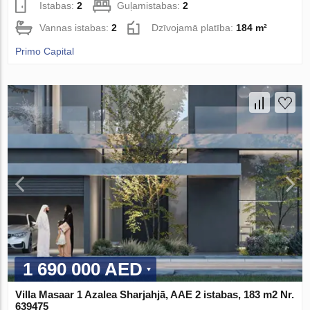
Istabas:
2
Guļamistabas:
2
Vannas istabas:
2
Dzīvojamā platība:
184 m²
Primo Capital
1 690 000 AED
Villa Masaar 1 Azalea Sharjahjā, AAE 2 istabas, 183 m2 Nr.
639475