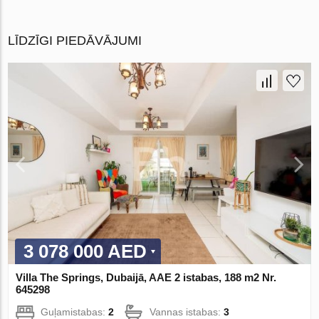
LĪDZĪGI PIEDĀVĀJUMI
3 078 000 AED
Villa The Springs, Dubaijā, AAE 2 istabas, 188 m2 Nr.
645298
Guļamistabas:
2
Vannas istabas:
3