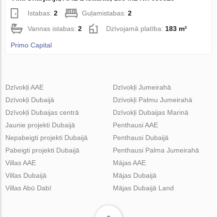
Istabas:
2
Guļamistabas:
2
Vannas istabas:
2
Dzīvojamā platība:
183 m²
Primo Capital
Dzīvokļi AAE
Dzīvokļi Jumeirahā
Dzīvokļi Dubaijā
Dzīvokļi Palmu Jumeirahā
Dzīvokļi Dubaijas centrā
Dzīvokļi Dubaijas Marinā
Jaunie projekti Dubaijā
Penthausi AAE
Nepabeigti projekti Dubaijā
Penthausi Dubaijā
Pabeigti projekti Dubaijā
Penthausi Palma Jumeirahā
Villas AAE
Mājas AAE
Villas Dubaijā
Mājas Dubaijā
Villas Abū Dabī
Mājas Dubaijā Land