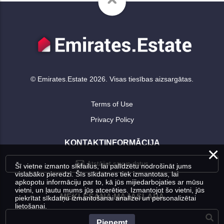
© Emirates.Estate 2026. Visas tiesības aizsargātas.
Terms of Use
Privacy Policy
KONTAKTINFORMĀCIJA
×
Atstājiet savus datus
Šī vietne izmanto sīkfailus, lai palīdzētu nodrošināt jums
vislabāko pieredzi. Šīs sīkdatnes tiek izmantotas, lai
apkopotu informāciju par to, kā jūs mijiedarbojaties ar mūsu
vietni, un ļautu mums jūs atcerēties. Izmantojot šo vietni, jūs
MEKLĒŠANA MĀJASLAPĀ
piekrītat sīkdatņu izmantošanai analīzei un personalizētai
lietošanai.
Pieņemt