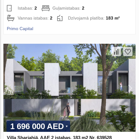
Istabas:
2
Guļamistabas:
2
Vannas istabas:
2
Dzīvojamā platība:
183 m²
Primo Capital
1 696 000 AED
Villa Sharjahjā, AAE 2 istabas, 183 m2 Nr. 639528