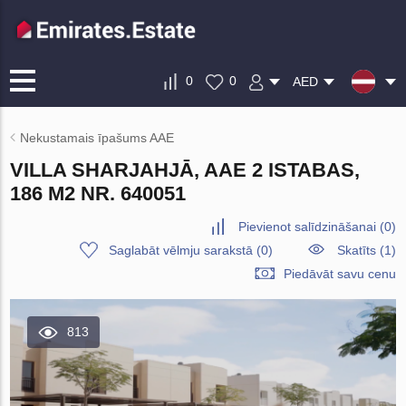
0
0
AED
Nekustamais īpašums AAE
VILLA SHARJAHJĀ, AAE 2 ISTABAS,
186 M2 NR. 640051
Pievienot salīdzināšanai
(
0
)
Saglabāt vēlmju sarakstā
(
0
)
Skatīts (1)
Piedāvāt savu cenu
813