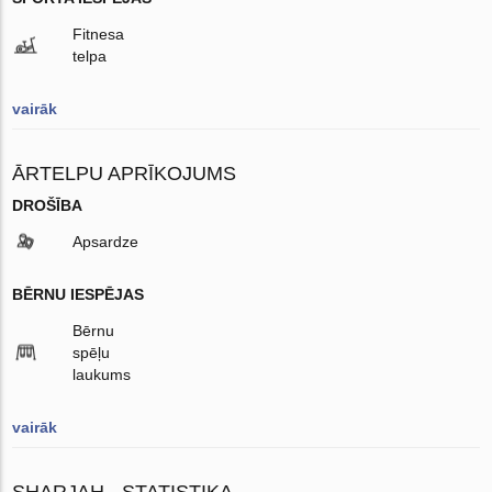
Fitnesa
telpa
vairāk
ĀRTELPU APRĪKOJUMS
DROŠĪBA
Apsardze
BĒRNU IESPĒJAS
Bērnu
spēļu
laukums
vairāk
SHARJAH - STATISTIKA