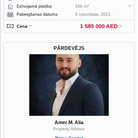
Dzīvojamā platība
186 m²
Pabeigšanas datums
II ceturtdaļa, 2021
1 585 000 AED
Cena
PĀRDEVĒJS
Amer M. Alia
Property Advisor
Primo Capital