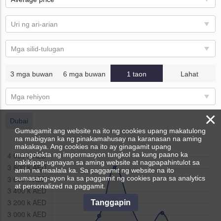
Uri ng ari-arian
Mga silid-tulugan
3 mga buwan
6 mga buwan
1 taon
Lahat
Mga rehiyon
×
Dubai
Gumagamit ang website na ito ng cookies upang makatulong
na mabigyan ka ng pinakamahusay na karanasan na aming
makakaya. Ang cookies na ito ay ginagamit upang
mangolekta ng impormasyon tungkol sa kung paano ka
nakikipag-ugnayan sa aming website at nagpapahintulot sa
amin na maalala ka. Sa paggamit ng website na ito
sumasang-ayon ka sa paggamit ng cookies para sa analytics
at personalized na paggamit.
Tanggapin