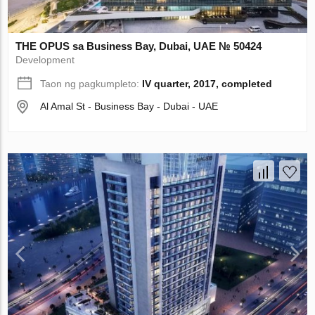
THE OPUS sa Business Bay, Dubai, UAE № 50424
Development
Taon ng pagkumpleto:
IV quarter, 2017, completed
Al Amal St - Business Bay - Dubai - UAE