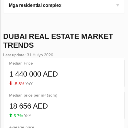
Mga residential complex
DUBAI
REAL ESTATE MARKET
TRENDS
Last update: 31 Hulyo 2026
Median Price
1 440 000 AED
-5.8%
YoY
Median price per m² (sqm)
18 656 AED
5.7%
YoY
Average price