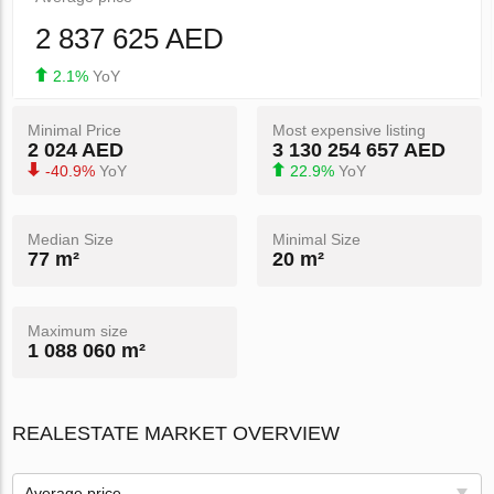
2 837 625 AED
2.1%
YoY
Minimal Price
Most expensive listing
2 024 AED
3 130 254 657 AED
-40.9%
YoY
22.9%
YoY
Median Size
Minimal Size
77 m²
20 m²
Maximum size
1 088 060 m²
REALESTATE MARKET OVERVIEW
Average price