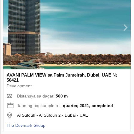
AVANI PALM VIEW sa Palm Jumeirah, Dubai, UAE №
50421
Development
Distansya sa dagat:
500 m
Taon ng pagkumpleto:
I quarter, 2021, completed
Al Sufouh - Al Sufouh 2 - Dubai - UAE
The Devmark Group