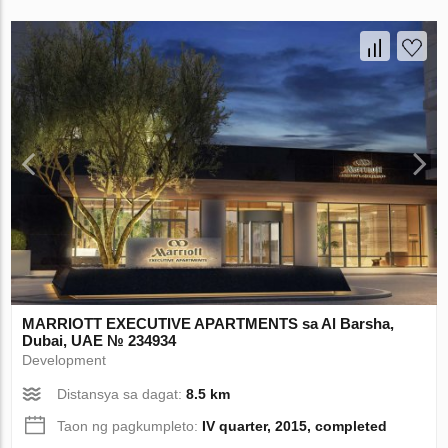
MARRIOTT EXECUTIVE APARTMENTS sa Al Barsha,
Dubai, UAE № 234934
Development
Distansya sa dagat:
8.5 km
Taon ng pagkumpleto:
IV quarter, 2015, completed