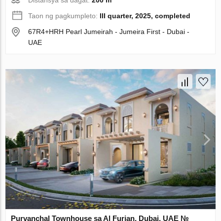
Distansya sa dagat:
200 m
Taon ng pagkumpleto:
III quarter, 2025, completed
67R4+HRH Pearl Jumeirah - Jumeira First - Dubai -
UAE
Purvanchal Townhouse sa Al Furjan, Dubai, UAE №