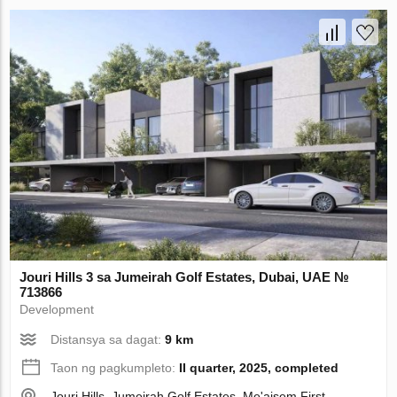
Jouri Hills 3 sa Jumeirah Golf Estates, Dubai, UAE №
713866
Development
Distansya sa dagat:
9 km
Taon ng pagkumpleto:
II quarter, 2025, completed
Jouri Hills, Jumeirah Golf Estates, Me'aisem First,