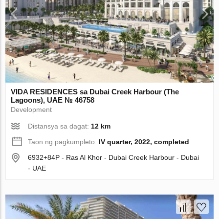
VIDA RESIDENCES sa Dubai Creek Harbour (The
Lagoons), UAE № 46758
Development
Distansya sa dagat:
12 km
Taon ng pagkumpleto:
IV quarter, 2022, completed
6932+84P - Ras Al Khor - Dubai Creek Harbour - Dubai
- UAE