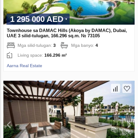
1 295 000 AED
Townhouse sa DAMAC Hills (Akoya by DAMAC), Dubai,
UAE 3 silid-tulugan, 166.296 sq.m. № 73105
Mga silid-tulugan:
3
Mga banyo:
4
Living space:
166.296 m²
Aarna Real Estate