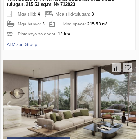
tulugan, 215.53 sq.m. № 712023
Mga silid:
4
Mga silid-tulugan:
3
Mga banyo:
3
Living space:
215.53 m²
Distansya sa dagat:
12 km
Al Mizan Group