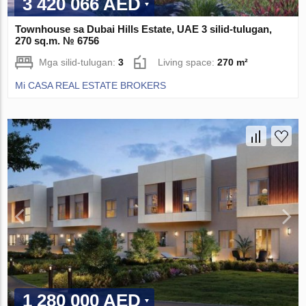
3 420 066 AED
Townhouse sa Dubai Hills Estate, UAE 3 silid-tulugan,
270 sq.m. № 6756
Mga silid-tulugan:
3
Living space:
270 m²
Mi CASA REAL ESTATE BROKERS
1 280 000 AED