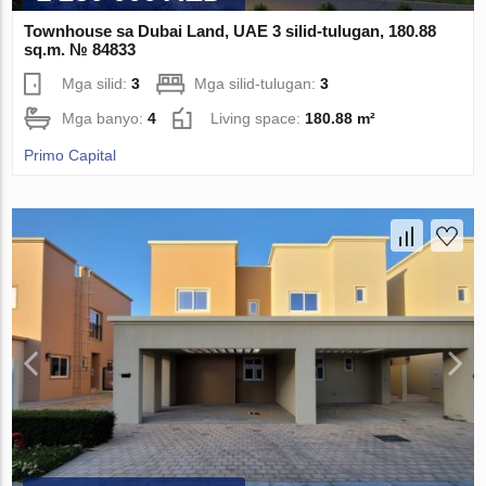
Townhouse sa Dubai Land, UAE 3 silid-tulugan, 180.88
sq.m. № 84833
Mga silid:
3
Mga silid-tulugan:
3
Mga banyo:
4
Living space:
180.88 m²
Primo Capital