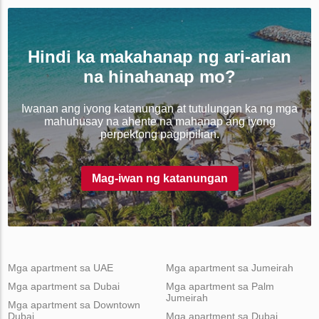
Hindi ka makahanap ng ari-arian
na hinahanap mo?
Iwanan ang iyong katanungan at tutulungan ka ng mga
mahuhusay na ahente na mahanap ang iyong
perpektong pagpipilian.
Mag-iwan ng katanungan
Mga apartment sa UAE
Mga apartment sa Jumeirah
Mga apartment sa Dubai
Mga apartment sa Palm
Jumeirah
Mga apartment sa Downtown
Dubai
Mga apartment sa Dubai