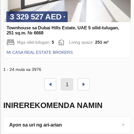
3 329 527 AED
Townhouse sa Dubai Hills Estate, UAE 5 silid-tulugan,
251 sq.m. № 6668
Mga silid-tulugan:
5
Living space:
251 m²
Mi CASA REAL ESTATE BROKERS
1 - 24 mula sa 3976
1
INIREREKOMENDA NAMIN
Ayon sa uri ng ari-arian