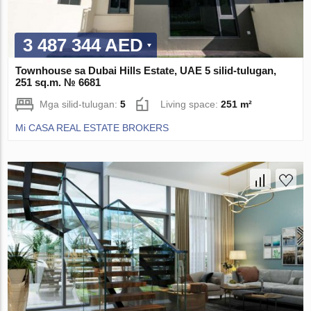
3 487 344 AED
Townhouse sa Dubai Hills Estate, UAE 5 silid-tulugan,
251 sq.m. № 6681
Mga silid-tulugan:
5
Living space:
251 m²
Mi CASA REAL ESTATE BROKERS