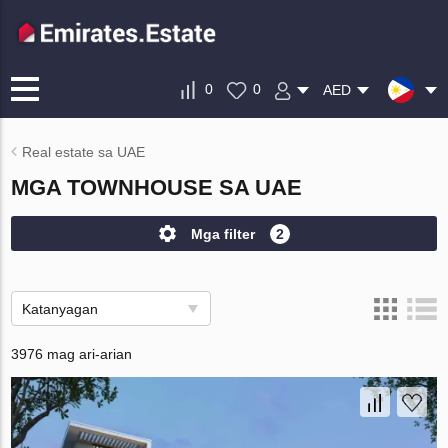
0
0
AED
Real estate sa UAE
MGA TOWNHOUSE SA UAE
Mga filter
2
Katanyagan
3976 mag ari-arian