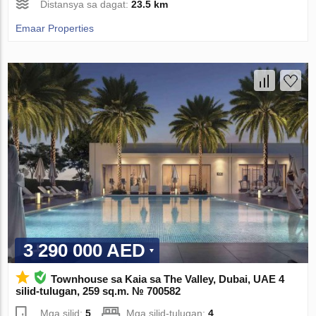
Distansya sa dagat:
23.5 km
Emaar Properties
3 290 000 AED
Townhouse sa Kaia sa The Valley, Dubai, UAE 4
silid-tulugan, 259 sq.m. № 700582
Mga silid:
5
Mga silid-tulugan:
4