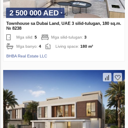
2 500 000 AED
Townhouse sa Dubai Land, UAE 3 silid-tulugan, 180 sq.m.
№ 8238
Mga silid:
5
Mga silid-tulugan:
3
Mga banyo:
4
Living space:
180 m²
BHBA Real Estate LLC