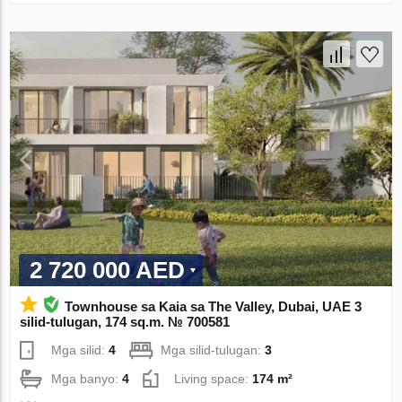
2 720 000 AED
Townhouse sa Kaia sa The Valley, Dubai, UAE 3
silid-tulugan, 174 sq.m. № 700581
Mga silid:
4
Mga silid-tulugan:
3
Mga banyo:
4
Living space:
174 m²