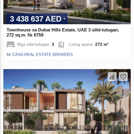
3 438 637 AED
Townhouse sa Dubai Hills Estate, UAE 3 silid-tulugan,
272 sq.m. № 6759
Mga silid-tulugan:
3
Living space:
272 m²
Mi CASA REAL ESTATE BROKERS