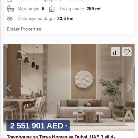
Mga banyo:
5
Living space:
259 m²
Distansya sa dagat:
23.5 km
Emaar Properties
2 551 901 AED
Townhouse sa Terva Homes sa Dubai, UAE 3 silid-