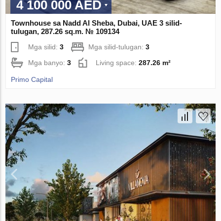
4 100 000 AED
Townhouse sa Nadd Al Sheba, Dubai, UAE 3 silid-
tulugan, 287.26 sq.m. № 109134
Mga silid:
3
Mga silid-tulugan:
3
Mga banyo:
3
Living space:
287.26 m²
Primo Capital