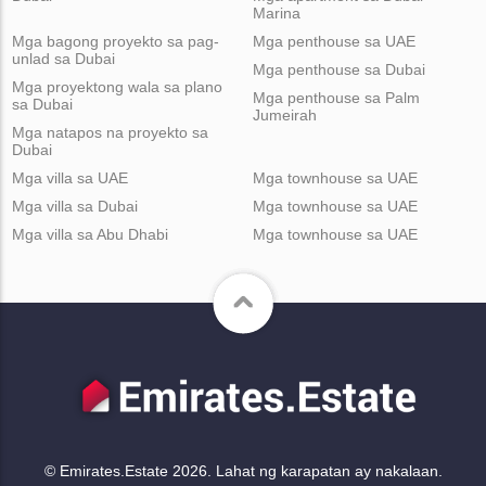
Marina
Mga bagong proyekto sa pag-
Mga penthouse sa UAE
unlad sa Dubai
Mga penthouse sa Dubai
Mga proyektong wala sa plano
Mga penthouse sa Palm
sa Dubai
Jumeirah
Mga natapos na proyekto sa
Dubai
Mga villa sa UAE
Mga townhouse sa UAE
Mga villa sa Dubai
Mga townhouse sa UAE
Mga villa sa Abu Dhabi
Mga townhouse sa UAE
© Emirates.Estate 2026. Lahat ng karapatan ay nakalaan.