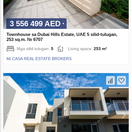
3 556 499 AED
Townhouse sa Dubai Hills Estate, UAE 5 silid-tulugan,
253 sq.m. № 6707
Mga silid-tulugan:
5
Living space:
253 m²
Mi CASA REAL ESTATE BROKERS