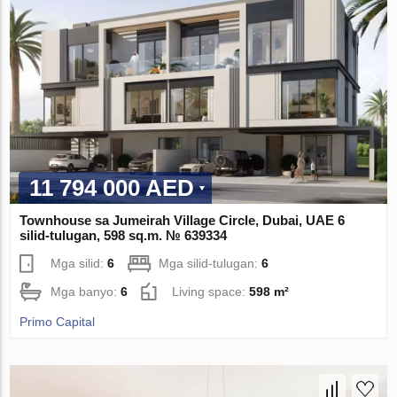
11 794 000 AED
Townhouse sa Jumeirah Village Circle, Dubai, UAE 6
silid-tulugan, 598 sq.m. № 639334
Mga silid:
6
Mga silid-tulugan:
6
Mga banyo:
6
Living space:
598 m²
Primo Capital