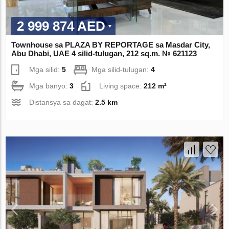
2 999 874 AED
Townhouse sa PLAZA BY REPORTAGE sa Masdar City,
Abu Dhabi, UAE 4 silid-tulugan, 212 sq.m. № 621123
Mga silid:
5
Mga silid-tulugan:
4
Mga banyo:
3
Living space:
212 m²
Distansya sa dagat:
2.5 km