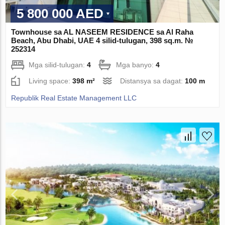
5 800 000 AED
Townhouse sa AL NASEEM RESIDENCE sa Al Raha
Beach, Abu Dhabi, UAE 4 silid-tulugan, 398 sq.m. №
252314
Mga silid-tulugan:
4
Mga banyo:
4
Living space:
398 m²
Distansya sa dagat:
100 m
Republik Real Estate Management LLC