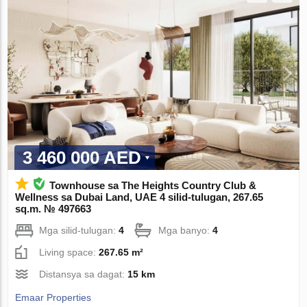
3 460 000 AED
Townhouse sa The Heights Country Club &
Wellness sa Dubai Land, UAE 4 silid-tulugan, 267.65
sq.m. № 497663
Mga silid-tulugan:
4
Mga banyo:
4
Living space:
267.65 m²
Distansya sa dagat:
15 km
Emaar Properties