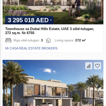
3 295 018 AED
Townhouse sa Dubai Hills Estate, UAE 3 silid-tulugan,
272 sq.m. № 6755
Mga silid-tulugan:
3
Living space:
272 m²
Mi CASA REAL ESTATE BROKERS