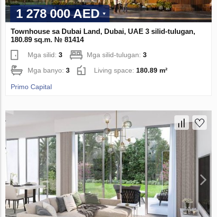
1 278 000 AED
Townhouse sa Dubai Land, Dubai, UAE 3 silid-tulugan,
180.89 sq.m. № 81414
Mga silid:
3
Mga silid-tulugan:
3
Mga banyo:
3
Living space:
180.89 m²
Primo Capital