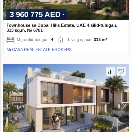
3 960 775 AED
Townhouse sa Dubai Hills Estate, UAE 4 silid-tulugan,
313 sq.m. № 6761
Mga silid-tulugan:
4
Living space:
313 m²
Mi CASA REAL ESTATE BROKERS