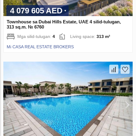
4 079 605 AED
Townhouse sa Dubai Hills Estate, UAE 4 silid-tulugan,
313 sq.m. № 6760
Mga silid-tulugan:
4
Living space:
313 m²
Mi CASA REAL ESTATE BROKERS