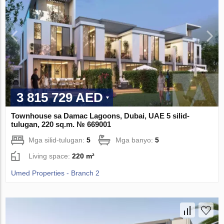
3 815 729 AED
Townhouse sa Damac Lagoons, Dubai, UAE 5 silid-
tulugan, 220 sq.m. № 669001
Mga silid-tulugan:
5
Mga banyo:
5
Living space:
220 m²
Umed Properties - Branch 2