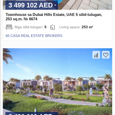
3 499 102 AED
Townhouse sa Dubai Hills Estate, UAE 5 silid-tulugan,
253 sq.m. № 6674
Mga silid-tulugan:
5
Living space:
253 m²
Mi CASA REAL ESTATE BROKERS