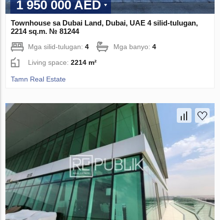
1 950 000 AED
Townhouse sa Dubai Land, Dubai, UAE 4 silid-tulugan,
2214 sq.m. № 81244
Mga silid-tulugan:
4
Mga banyo:
4
Living space:
2214 m²
Tamn Real Estate