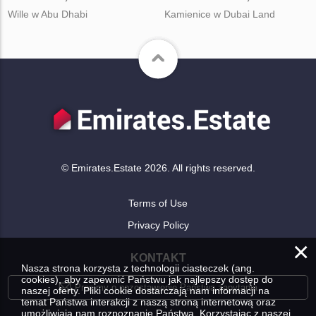
Wille w Abu Dhabi
Kamienice w Dubai Land
© Emirates.Estate 2026. All rights reserved.
Terms of Use
Privacy Policy
×
KONTAKT
Nasza strona korzysta z technologii ciasteczek (ang.
cookies), aby zapewnić Państwu jak najlepszy dostęp do
Prosimy o pozostawienie Państwa zapytania
naszej oferty. Pliki cookie dostarczają nam informacji na
temat Państwa interakcji z naszą stroną internetową oraz
umożliwiają nam rozpoznanie Państwa. Korzystając z naszej