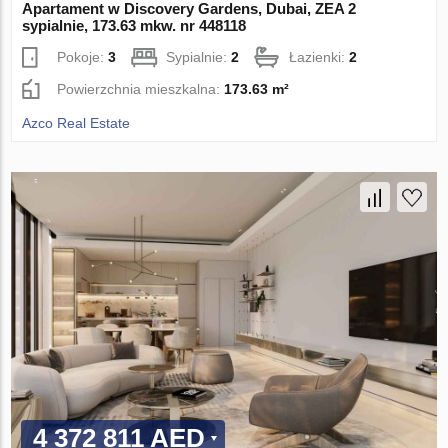
Apartament w Discovery Gardens, Dubai, ZEA 2
sypialnie, 173.63 mkw. nr 448118
Pokoje:
3
Sypialnie:
2
Łazienki:
2
Powierzchnia mieszkalna:
173.63 m²
Azco Real Estate
4 372 811 AED