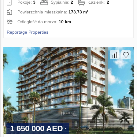
Pokoje:
3
Sypialnie:
2
Łazienki:
2
Powierzchnia mieszkalna:
173.73 m²
Odległość do morza:
10 km
Reportage Properties
1 650 000 AED