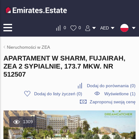
0
0
AED
Nieruchomości w ZEA
APARTAMENT W SHARM, FUJAIRAH,
ZEA 2 SYPIALNIE, 173.7 MKW. NR
512507
Dodaj do porównania
(
0
)
Dodaj do listy życzeń
(
0
)
Wyświetlone (1)
Zaproponuj swoją cenę
1309