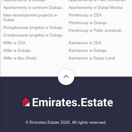
Apartamenty w centrum Dubaju
Apartamenty w Dubai Marina
New development projects in
Penthousy w ZEA
Dubai
Penthousy w Dubaju
Pozaplanowe projekty w Dubaju
Penthousy w Palm Jumeirah
Zrealizowane projekty w Dubaju
Wille w ZEA
Kamienice w ZEA
Wille w Dubaju
Kamienice w Dubaju
Wille w Abu Dhabi
Kamienice w Dubai Land
© Emirates.Estate 2026. All rights reserved.