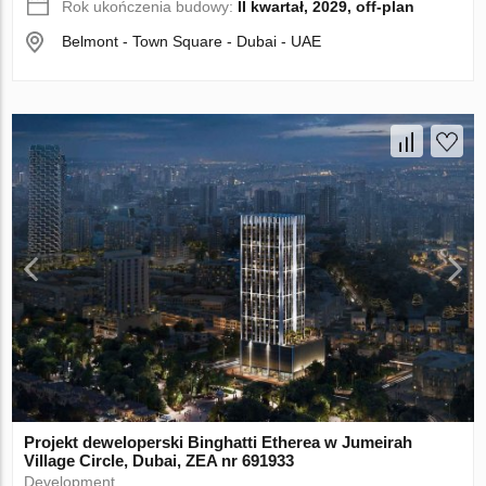
Rok ukończenia budowy:
II kwartał, 2029, off-plan
Belmont - Town Square - Dubai - UAE
Projekt deweloperski Binghatti Etherea w Jumeirah
Village Circle, Dubai, ZEA nr 691933
Development