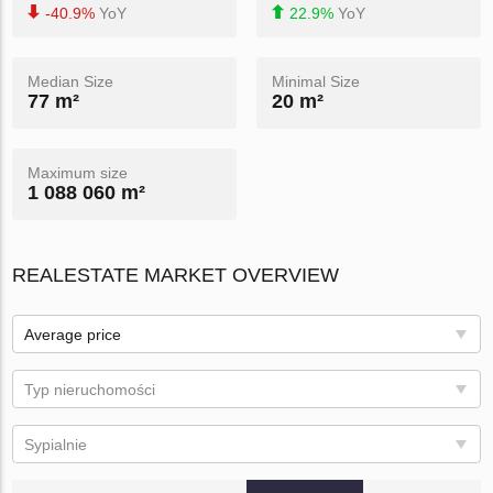
-40.9%
YoY
22.9%
YoY
Median Size
Minimal Size
77 m²
20 m²
Maximum size
1 088 060 m²
REALESTATE MARKET OVERVIEW
Average price
Typ nieruchomości
Sypialnie