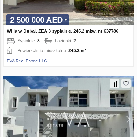
2 500 000 AED
Willa w Dubai, ZEA 3 sypialnie, 245.2 mkw. nr 637786
Sypialnie:
3
Łazienki:
2
Powierzchnia mieszkalna:
245.2 m²
EVA Real Estate LLC