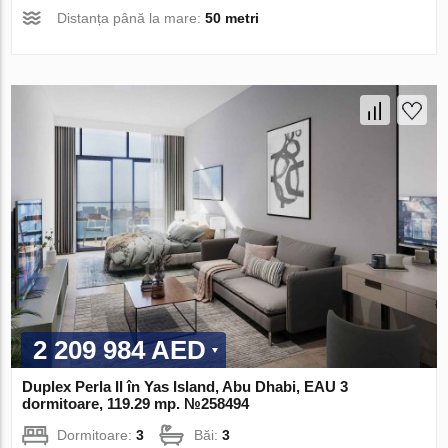
Distanța până la mare:
50 metri
2 209 984 AED
Duplex Perla II în Yas Island, Abu Dhabi, EAU 3
dormitoare, 119.29 mp. №258494
Dormitoare:
3
Băi:
3