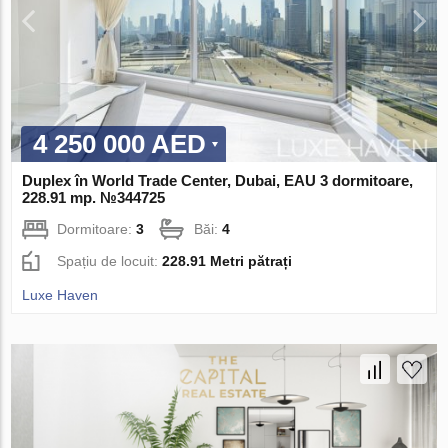
4 250 000 AED
Duplex în World Trade Center, Dubai, EAU 3 dormitoare,
228.91 mp. №344725
Dormitoare:
3
Băi:
4
Spațiu de locuit:
228.91 Metri pătrați
Luxe Haven