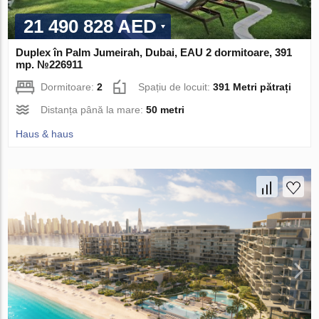
21 490 828 AED
Duplex în Palm Jumeirah, Dubai, EAU 2 dormitoare, 391
mp. №226911
Dormitoare:
2
Spațiu de locuit:
391 Metri pătrați
Distanța până la mare:
50 metri
Haus & haus