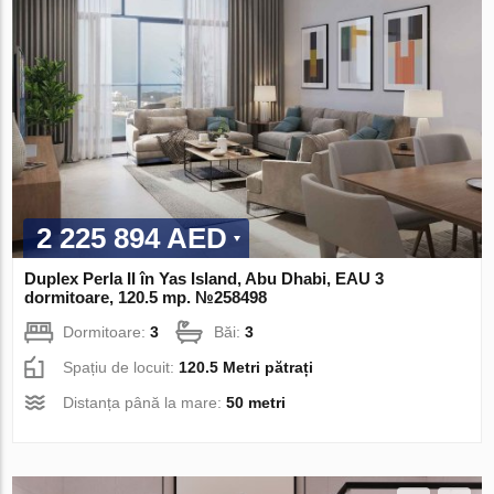
2 225 894 AED
Duplex Perla II în Yas Island, Abu Dhabi, EAU 3
dormitoare, 120.5 mp. №258498
Dormitoare:
3
Băi:
3
Spațiu de locuit:
120.5 Metri pătrați
Distanța până la mare:
50 metri