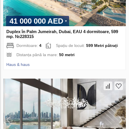
41 000 000 AED
Duplex în Palm Jumeirah, Dubai, EAU 4 dormitoare, 599
mp. №228315
Dormitoare:
4
Spațiu de locuit:
599 Metri pătrați
Distanța până la mare:
50 metri
Haus & haus