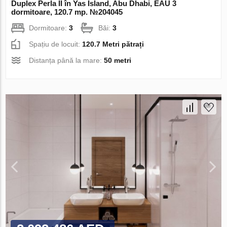
Duplex Perla II în Yas Island, Abu Dhabi, EAU 3
dormitoare, 120.7 mp. №204045
Dormitoare:
3
Băi:
3
Spațiu de locuit:
120.7 Metri pătrați
Distanța până la mare:
50 metri