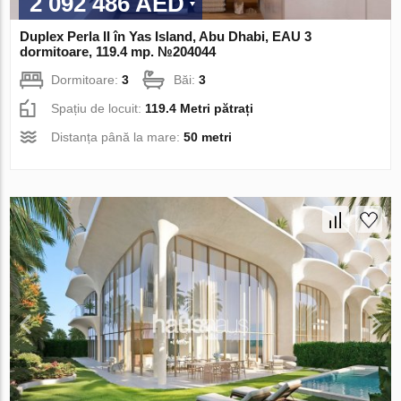
2 092 486 AED
Duplex Perla II în Yas Island, Abu Dhabi, EAU 3
dormitoare, 119.4 mp. №204044
Dormitoare:
3
Băi:
3
Spațiu de locuit:
119.4 Metri pătrați
Distanța până la mare:
50 metri