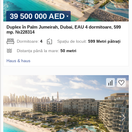
39 500 000 AED
Duplex în Palm Jumeirah, Dubai, EAU 4 dormitoare, 599
mp. №228314
Dormitoare:
4
Spațiu de locuit:
599 Metri pătrați
Distanța până la mare:
50 metri
Haus & haus