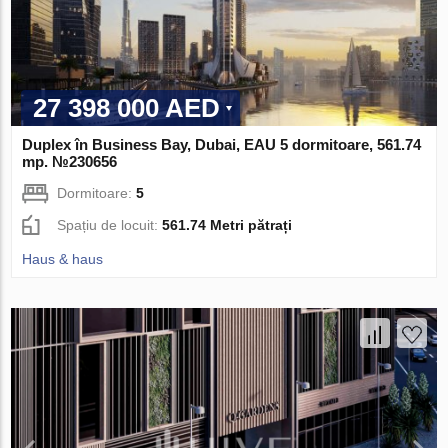
27 398 000 AED
Duplex în Business Bay, Dubai, EAU 5 dormitoare, 561.74
mp. №230656
Dormitoare:
5
Spațiu de locuit:
561.74 Metri pătrați
Haus & haus