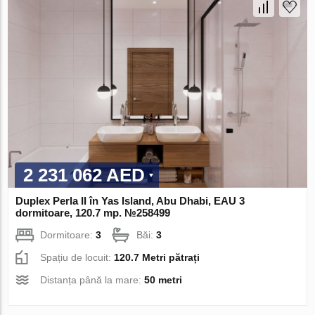
2 231 062 AED
Duplex Perla II în Yas Island, Abu Dhabi, EAU 3
dormitoare, 120.7 mp. №258499
Dormitoare:
3
Băi:
3
Spațiu de locuit:
120.7 Metri pătrați
Distanța până la mare:
50 metri