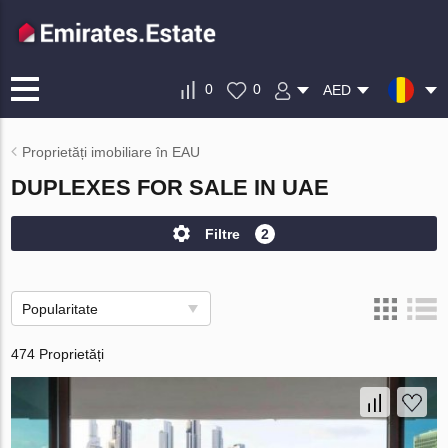
0
0
AED
Proprietăți imobiliare în EAU
DUPLEXES FOR SALE IN UAE
Filtre
2
Popularitate
474 Proprietăți