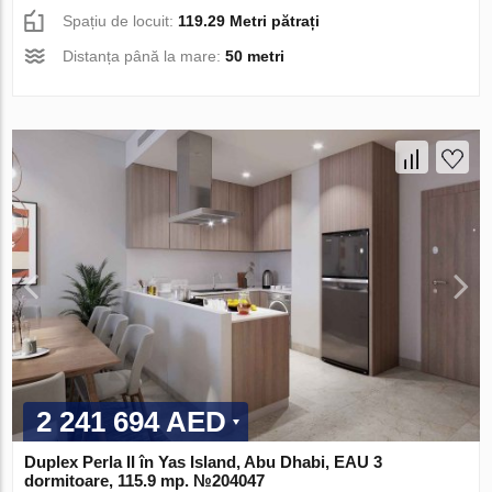
Spațiu de locuit:
119.29 Metri pătrați
Distanța până la mare:
50 metri
2 241 694 AED
Duplex Perla II în Yas Island, Abu Dhabi, EAU 3
dormitoare, 115.9 mp. №204047