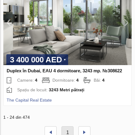
3 400 000 AED
Duplex în Dubai, EAU 4 dormitoare, 3243 mp. №308622
Camere:
4
Dormitoare:
4
Băi:
4
Spațiu de locuit:
3243 Metri pătrați
The Capital Real Estate
1 - 24 din 474
1