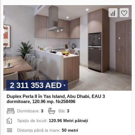
2 311 353 AED
Duplex Perla II în Yas Island, Abu Dhabi, EAU 3
dormitoare, 120.96 mp. №258496
Dormitoare:
3
Băi:
3
Spațiu de locuit:
120.96 Metri pătrați
Distanța până la mare:
50 metri