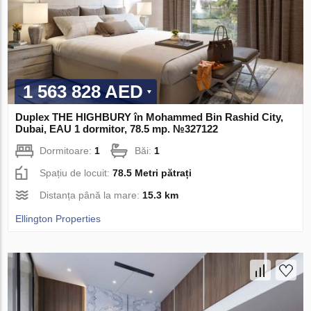
1 563 828 AED
Duplex THE HIGHBURY în Mohammed Bin Rashid City,
Dubai, EAU 1 dormitor, 78.5 mp. №327122
Dormitoare:
1
Băi:
1
Spațiu de locuit:
78.5 Metri pătrați
Distanța până la mare:
15.3 km
Ellington Properties