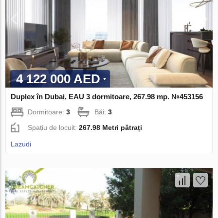
4 122 000 AED
Duplex în Dubai, EAU 3 dormitoare, 267.98 mp. №453156
Dormitoare:
3
Băi:
3
Spațiu de locuit:
267.98 Metri pătrați
Lazudi