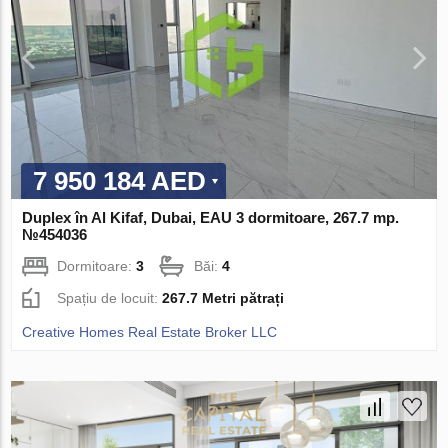
7 950 184 AED
Duplex în Al Kifaf, Dubai, EAU 3 dormitoare, 267.7 mp.
№454036
Dormitoare:
3
Băi:
4
Spațiu de locuit:
267.7 Metri pătrați
Creative Homes Real Estate Broker LLC