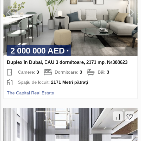
2 000 000 AED
Duplex în Dubai, EAU 3 dormitoare, 2171 mp. №308623
Camere:
3
Dormitoare:
3
Băi:
3
Spațiu de locuit:
2171 Metri pătrați
The Capital Real Estate