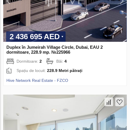
2 436 695 AED
Duplex în Jumeirah Village Circle, Dubai, EAU 2
dormitoare, 228.9 mp. №225966
Dormitoare:
2
Băi:
4
Spațiu de locuit:
228.9 Metri pătrați
Hive Network Real Estate - FZCO