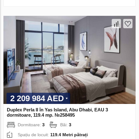
2 209 984 AED
Duplex Perla II în Yas Island, Abu Dhabi, EAU 3
dormitoare, 119.4 mp. №258495
Dormitoare:
3
Băi:
3
Spațiu de locuit:
119.4 Metri pătrați