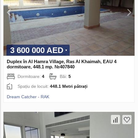
3 600 000 AED
Duplex în Al Hamra Village, Ras Al Khaimah, EAU 4
dormitoare, 448.1 mp. №407840
Dormitoare:
4
Băi:
5
Spațiu de locuit:
448.1 Metri pătrați
Dream Catcher - RAK