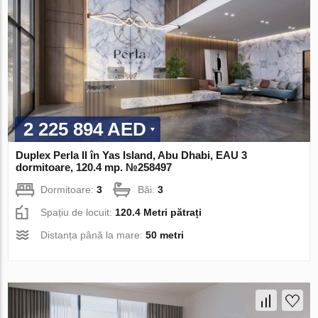
2 225 894 AED
Duplex Perla II în Yas Island, Abu Dhabi, EAU 3
dormitoare, 120.4 mp. №258497
Dormitoare:
3
Băi:
3
Spațiu de locuit:
120.4 Metri pătrați
Distanța până la mare:
50 metri