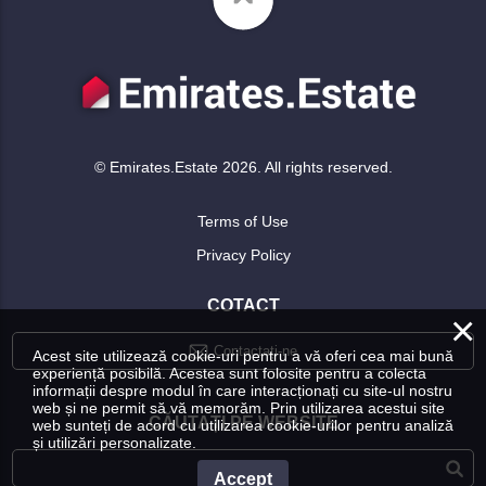
© Emirates.Estate 2026. All rights reserved.
Terms of Use
Privacy Policy
COTACT
×
Contactați-ne
Acest site utilizează cookie-uri pentru a vă oferi cea mai bună
experiență posibilă. Acestea sunt folosite pentru a colecta
informații despre modul în care interacționați cu site-ul nostru
web și ne permit să vă memorăm. Prin utilizarea acestui site
CĂUTAȚI PE WEBSITE
web sunteți de acord cu utilizarea cookie-urilor pentru analiză
și utilizări personalizate.
Accept