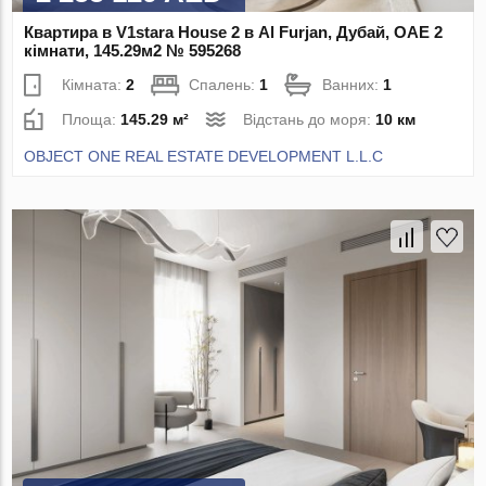
Квартира в V1stara House 2 в Al Furjan, Дубай, ОАЕ 2
кімнати, 145.29м2 № 595268
Кімната:
2
Спалень:
1
Ванних:
1
Площа:
145.29 м²
Відстань до моря:
10 км
OBJECT ONE REAL ESTATE DEVELOPMENT L.L.C