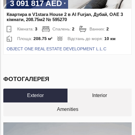
3 091 817 AED
Квартира в V1stara House 2 в Al Furjan, Дубай, ОАЕ 3
кімнати, 208.75м2 № 595270
Кімната:
3
Спалень:
2
Ванних:
2
Площа:
208.75 м²
Відстань до моря:
10 км
OBJECT ONE REAL ESTATE DEVELOPMENT L.L.C
ФОТОГАЛЕРЕЯ
Exterior
Interior
Amenities