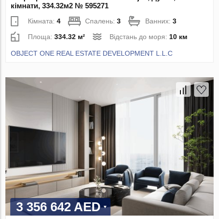
кімнати, 334.32м2 № 595271
Кімната:
4
Спалень:
3
Ванних:
3
Площа:
334.32 м²
Відстань до моря:
10 км
OBJECT ONE REAL ESTATE DEVELOPMENT L.L.C
3 356 642 AED