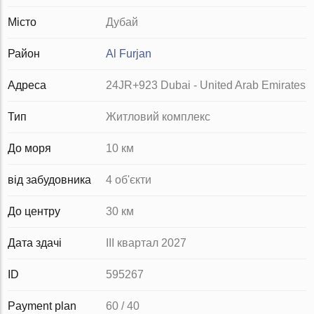
Місто
Дубай
Район
Al Furjan
Адреса
24JR+923 Dubai - United Arab Emirates
Тип
Житловий комплекс
До моря
10 км
від забудовника
4 об'єкти
До центру
30 км
Дата здачі
III квартал 2027
ID
595267
Payment plan
60 / 40