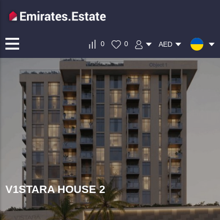
0
0
AED
V1STARA HOUSE 2