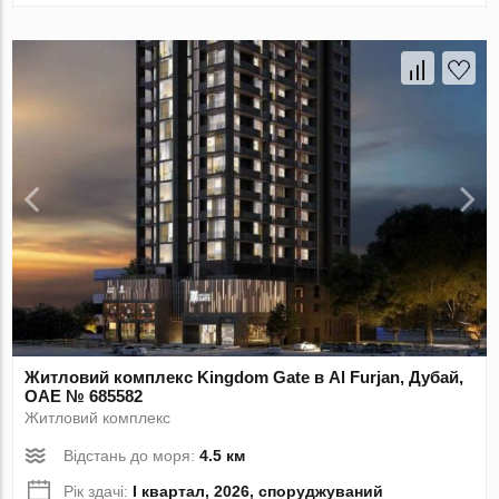
Житловий комплекс Kingdom Gate в Al Furjan, Дубай,
ОАЕ № 685582
Житловий комплекс
Відстань до моря:
4.5 км
Рік здачі:
I квартал, 2026, споруджуваний