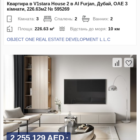
Квартира в V1stara House 2 в Al Furjan, Дубай, ОАЕ 3
кімнати, 226.63м2 № 595269
Кімната:
3
Спалень:
2
Ванних:
2
Площа:
226.63 м²
Відстань до моря:
10 км
OBJECT ONE REAL ESTATE DEVELOPMENT L.L.C
2 255 129 AED