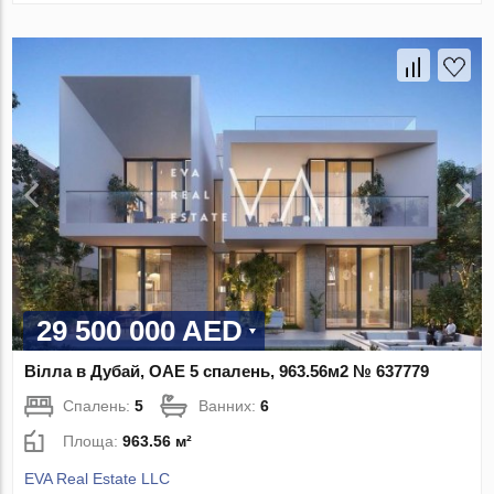
29 500 000 AED
Вілла в Дубай, ОАЕ 5 спалень, 963.56м2 № 637779
Спалень:
5
Ванних:
6
Площа:
963.56 м²
EVA Real Estate LLC