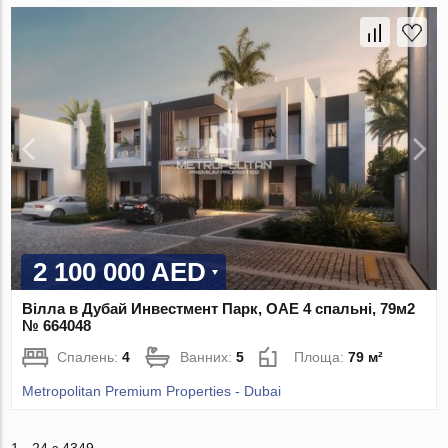
2 100 000 AED
Вілла в Дубай Инвестмент Парк, ОАЕ 4 спальні, 79м2
№ 664048
Спалень:
4
Ванних:
5
Площа:
79 м²
Metropolitan Premium Properties - Dubai