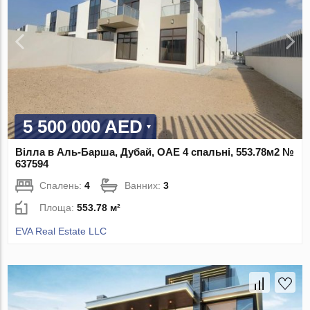
5 500 000 AED
Вілла в Аль-Барша, Дубай, ОАЕ 4 спальні, 553.78м2 №
637594
Спалень:
4
Ванних:
3
Площа:
553.78 м²
EVA Real Estate LLC