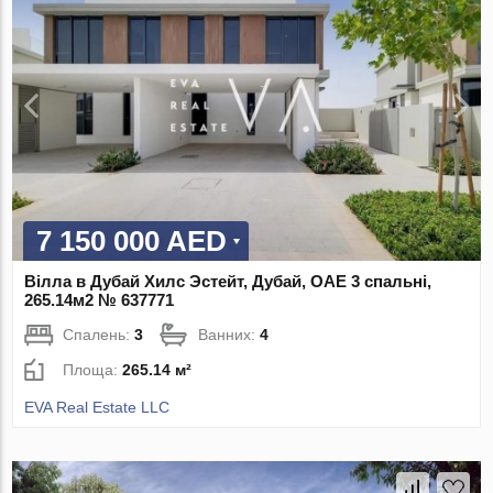
7 150 000 AED
Вілла в Дубай Хилс Эстейт, Дубай, ОАЕ 3 спальні,
265.14м2 № 637771
Спалень:
3
Ванних:
4
Площа:
265.14 м²
EVA Real Estate LLC