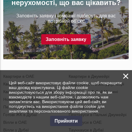
нерухомості, що вас цікавить?
Заповніть заявку і компанії підберуть для вас
потрібний об'єкт.
Заповніть заявку
×
Квартири в ОАЕ
Квартири в Джумейрі
Цей веб-сайт використовує файли cookie, щоб покращити
Квартири в Дубаї
Квартири в Пальмі Джумейрі
ваш досвід користувача. Ці файли cookie
Квартири в Даунтаун Дубай
Квартири в Дубай Марині
використовуються для збору інформації про те, як ви
взаємодієте з нашим веб-сайтом, і дозволяють нам
Новобудови в Дубаї
Пентхауси в ОАЕ
запам'ятати вас. Використовуючи цей веб-сайт, ви
погоджуєтесь на використання файлів cookie для
Пентхауси в Дубаї
Пентхауси в Дубаї
аналітики та персоналізованого використання.
Готові ЖК в Дубаї
Пентхауси в Пальмі Джумейрі
Прийняти
Вілли в ОАЕ
Таунхауси в ОАЕ
Вілли у Дубаї
Таунхауси в Дубаї