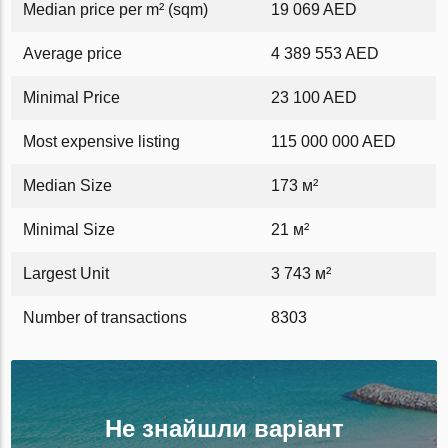
Median price per m² (sqm)
19 069 AED
Average price
4 389 553 AED
Minimal Price
23 100 AED
Most expensive listing
115 000 000 AED
Median Size
173 м²
Minimal Size
21 м²
Largest Unit
3 743 м²
Number of transactions
8303
Не знайшли варіант