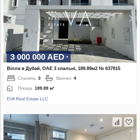
3 000 000 AED
Вілла в Дубай, ОАЕ 3 спальні, 189.89м2 № 637815
Спалень:
3
Ванних:
4
Площа:
189.89 м²
EVA Real Estate LLC