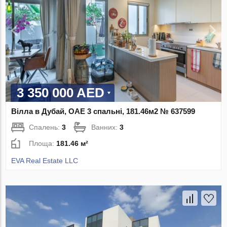
3 350 000 AED
Вілла в Дубай, ОАЕ 3 спальні, 181.46м2 № 637599
Спалень:
3
Ванних:
3
Площа:
181.46 м²
EVA Real Estate LLC