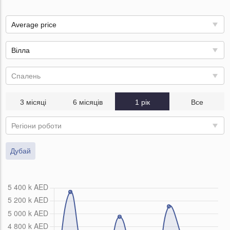
Average price
Вілла
Спалень
3 місяці
6 місяців
1 рік
Все
Регіони роботи
Дубай