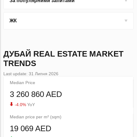
За популярними запитами
ЖК
ДУБАЙ
REAL ESTATE MARKET
TRENDS
Last update: 31 Липня 2026
Median Price
3 260 860 AED
-4.0%
YoY
Median price per m² (sqm)
19 069 AED