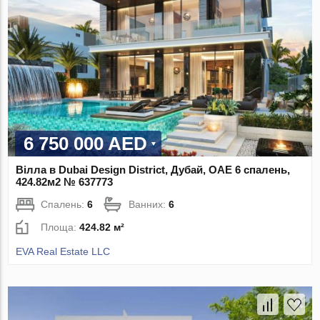
6 750 000 AED
Вілла в Dubai Design District, Дубай, ОАЕ 6 спалень,
424.82м2 № 637773
Спалень:
6
Ванних:
6
Площа:
424.82 м²
EVA Real Estate LLC