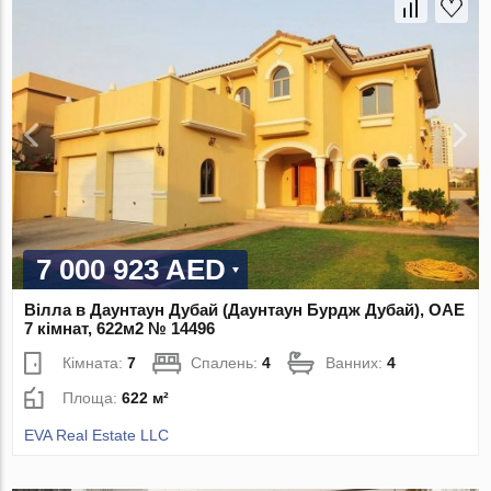
7 000 923 AED
Вілла в Даунтаун Дубай (Даунтаун Бурдж Дубай), ОАЕ
7 кімнат, 622м2 № 14496
Кімната:
7
Спалень:
4
Ванних:
4
Площа:
622 м²
EVA Real Estate LLC