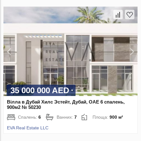
35 000 000 AED
Вілла в Дубай Хилс Эстейт, Дубай, ОАЕ 6 спалень,
900м2 № 50230
Спалень:
6
Ванних:
7
Площа:
900 м²
EVA Real Estate LLC