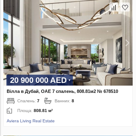
20 900 000 AED
Вілла в Дубай, ОАЕ 7 спалень, 808.81м2 № 678510
Спалень:
7
Ванних:
8
Площа:
808.81 м²
Aviera Living Real Estate