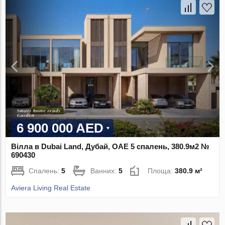
6 900 000 AED
Вілла в Dubai Land, Дубай, ОАЕ 5 спалень, 380.9м2 №
690430
Спалень:
5
Ванних:
5
Площа:
380.9 м²
Aviera Living Real Estate