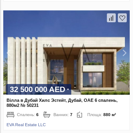
32 500 000 AED
Вілла в Дубай Хилс Эстейт, Дубай, ОАЕ 6 спалень,
880м2 № 50231
Спалень:
6
Ванних:
7
Площа:
880 м²
EVA Real Estate LLC