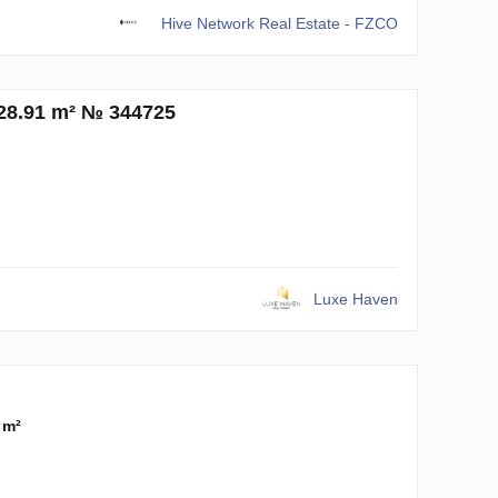
Hive Network Real Estate - FZCO
228.91 m² № 344725
Luxe Haven
 m²