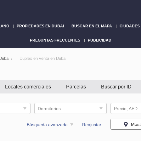
LANO
PROPIEDADES EN DUBAI
BUSCAR EN EL MAPA
CIUDADES
PREGUNTAS FRECUENTES
PUBLICIDAD
Dubai
›
Dúplex en venta en Dubai
Locales comerciales
Parcelas
Buscar por ID
Dormitorios
Precio, AED
Most
Búsqueda avanzada
Reajustar