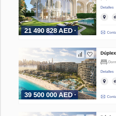
Detalles
21 490 828 AED
Conta
Dúplex
Dorm
Detalles
39 500 000 AED
Conta