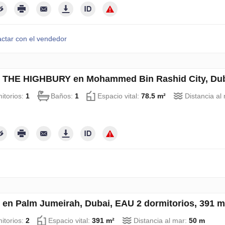
ctar con el vendedor
 THE HIGHBURY en Mohammed Bin Rashid City, Duba
itorios:
1
Baños:
1
Espacio vital:
78.5 m²
Distancia al
 en Palm Jumeirah, Dubai, EAU 2 dormitorios, 391 
itorios:
2
Espacio vital:
391 m²
Distancia al mar:
50 m