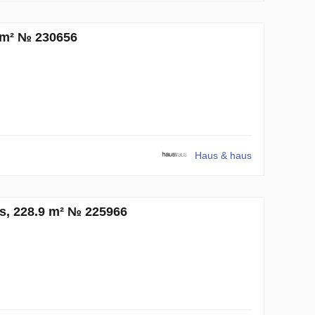
4 m² № 230656
Haus & haus
os, 228.9 m² № 225966