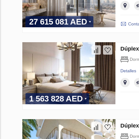
27 615 081 AED
Conta
Dúplex
Dorm
Detalles
1 563 828 AED
Dúplex
Dorm