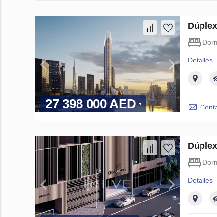
Dúplex
Dorm
Detalles
27 398 000 AED
Conta
Dúplex
Dorm
Detalles