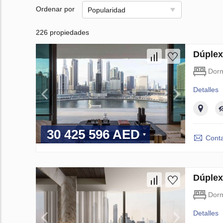
Ordenar por
Popularidad
226 propiedades
Dúplex
Dorm
Detalles
30 425 596 AED
Conta
Dúplex
Dorm
Detalles