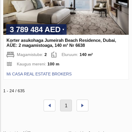
3 789 484 AED
Korter asukohaga Jumeirah Beach Residence, Dubai,
AÜE: 2 magamistoaga, 140 m² Nr 6638
Magamistube:
2
Eluruum:
140 m²
Kaugus mereni:
100 m
Mi CASA REAL ESTATE BROKERS
1 - 24 / 635
1