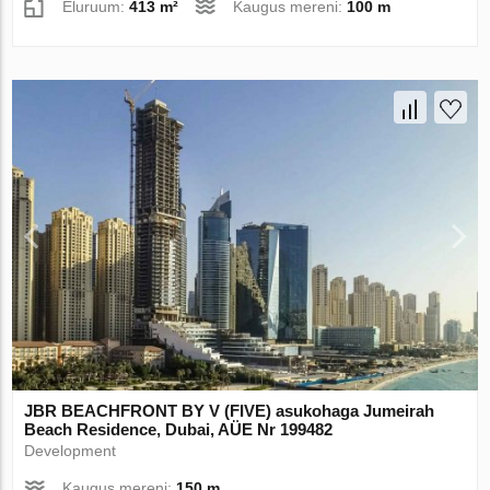
Eluruum:
413 m²
Kaugus mereni:
100 m
JBR BEACHFRONT BY V (FIVE) asukohaga Jumeirah
Beach Residence, Dubai, AÜE Nr 199482
Development
Kaugus mereni:
150 m