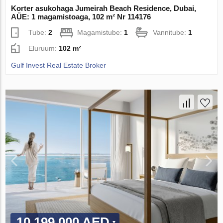
Korter asukohaga Jumeirah Beach Residence, Dubai,
AÜE: 1 magamistoaga, 102 m² Nr 114176
Tube:
2
Magamistube:
1
Vannitube:
1
Eluruum:
102 m²
Gulf Invest Real Estate Broker
10 199 000 AED