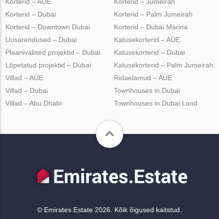
Korterid – AÜE
Korterid – Jumeirah
Korterid – Dubai
Korterid – Palm Jumeirah
Korterid – Downtown Dubai
Korterid – Dubai Marina
Uusarendused – Dubai
Katusekorterid – AÜE
Plaanivälised projektid – Dubai
Katusekorterid – Dubai
Lõpetatud projektid – Dubai
Katusekorterid – Palm Jumeirah
Villad – AÜE
Ridaelamud – AÜE
Villad – Dubai
Townhouses in Dubai
Villad – Abu Dhabi
Townhouses in Dubai Land
© Emirates.Estate 2026. Kõik õigused kaitstud.