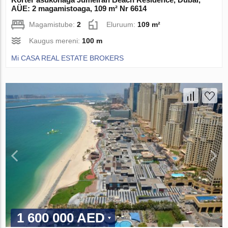
AÜE: 2 magamistoaga, 109 m² Nr 6614
Magamistube:
2
Eluruum:
109 m²
Kaugus mereni:
100 m
Mi CASA REAL ESTATE BROKERS
1 600 000 AED