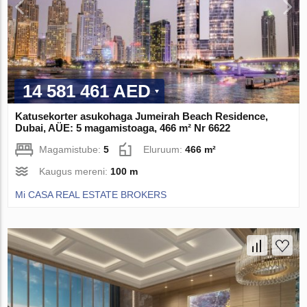
14 581 461 AED
Katusekorter asukohaga Jumeirah Beach Residence,
Dubai, AÜE: 5 magamistoaga, 466 m² Nr 6622
Magamistube:
5
Eluruum:
466 m²
Kaugus mereni:
100 m
Mi CASA REAL ESTATE BROKERS