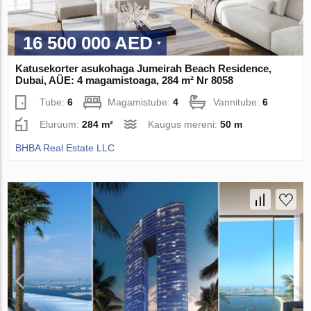
16 500 000 AED
Katusekorter asukohaga Jumeirah Beach Residence,
Dubai, AÜE: 4 magamistoaga, 284 m² Nr 8058
Tube:
6
Magamistube:
4
Vannitube:
6
Eluruum:
284 m²
Kaugus mereni:
50 m
BHBA Real Estate LLC