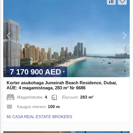
7 170 900 AED
Korter asukohaga Jumeirah Beach Residence, Dubai,
AÜE: 4 magamistoaga, 283 m² Nr 6686
Magamistube:
4
Eluruum:
283 m²
Kaugus mereni:
100 m
Mi CASA REAL ESTATE BROKERS