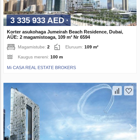
3 335 933 AED
Korter asukohaga Jumeirah Beach Residence, Dubai,
AÜE: 2 magamistoaga, 109 m² Nr 6594
Magamistube:
2
Eluruum:
109 m²
Kaugus mereni:
100 m
Mi CASA REAL ESTATE BROKERS