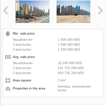
Min. sale price
Stuudiokorter
1 300 000 AED
1-bed korter
1 500 000 AED
2-bed korter
1 299 999 AED
Avg. sale price
Stuudiokorter
15 240 000 AED
1-bed korter
131 725 499 AED
2-bed korter
459 735 209 AED
Area square
2 km²
Arendus, katusekorter,
Properties in the area
korter