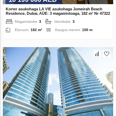
Korter asukohaga LA VIE asukohaga Jumeirah Beach
Residence, Dubai, AÜE: 3 magamistoaga, 182 m² Nr 47322
Magamistube:
3
Vannitube:
3
Eluruum:
182 m²
Kaugus mereni:
100 m