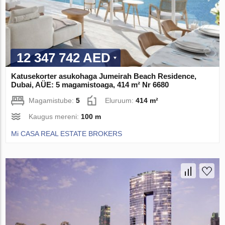
12 347 742 AED
Katusekorter asukohaga Jumeirah Beach Residence,
Dubai, AÜE: 5 magamistoaga, 414 m² Nr 6680
Magamistube:
5
Eluruum:
414 m²
Kaugus mereni:
100 m
Mi CASA REAL ESTATE BROKERS