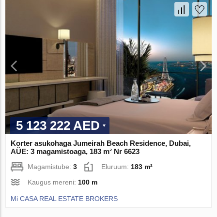
5 123 222 AED
Korter asukohaga Jumeirah Beach Residence, Dubai,
AÜE: 3 magamistoaga, 183 m² Nr 6623
Magamistube:
3
Eluruum:
183 m²
Kaugus mereni:
100 m
Mi CASA REAL ESTATE BROKERS