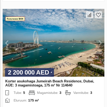
2 200 000 AED
Korter asukohaga Jumeirah Beach Residence, Dubai,
AÜE: 3 magamistoaga, 175 m² Nr 114640
Tube:
5
Magamistube:
3
Vannitube:
3
Eluruum:
175 m²