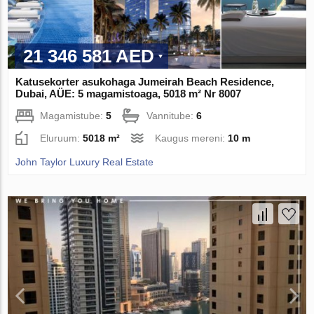
21 346 581 AED
Katusekorter asukohaga Jumeirah Beach Residence,
Dubai, AÜE: 5 magamistoaga, 5018 m² Nr 8007
Magamistube:
5
Vannitube:
6
Eluruum:
5018 m²
Kaugus mereni:
10 m
John Taylor Luxury Real Estate