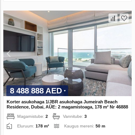
8 488 888 AED
Korter asukohaga 1/JBR asukohaga Jumeirah Beach
Residence, Dubai, AÜE: 2 magamistoaga, 178 m² Nr 46888
Magamistube:
2
Vannitube:
3
Eluruum:
178 m²
Kaugus mereni:
50 m