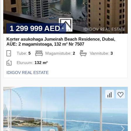
1 299 999 AED
Korter asukohaga Jumeirah Beach Residence, Dubai,
AÜE: 2 magamistoaga, 132 m² Nr 7507
Tube:
5
Magamistube:
2
Vannitube:
3
Eluruum:
132 m²
IDIGOV REAL ESTATE