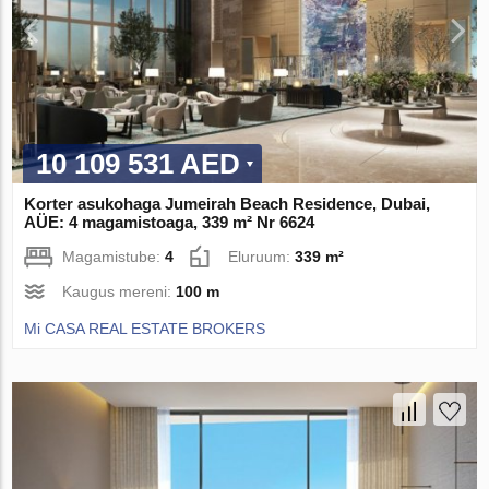
10 109 531 AED
Korter asukohaga Jumeirah Beach Residence, Dubai,
AÜE: 4 magamistoaga, 339 m² Nr 6624
Magamistube:
4
Eluruum:
339 m²
Kaugus mereni:
100 m
Mi CASA REAL ESTATE BROKERS