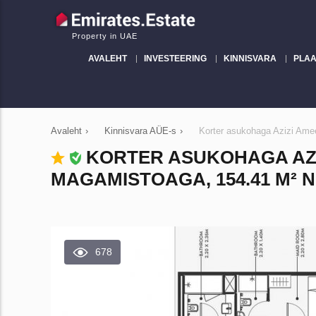
Property in UAE
AVALEHT
INVESTEERING
KINNISVARA
PLAA
Avaleht
›
Kinnisvara AÜE-s
›
Korter asukohaga Azizi Ame
KORTER ASUKOHAGA AZI
MAGAMISTOAGA, 154.41 M² N
678