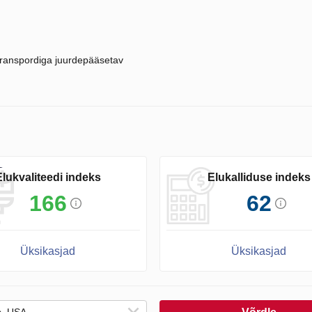
ranspordiga juurdepääsetav
Elukvaliteedi indeks
Elukalliduse indeks
166
62
Üksikasjad
Üksikasjad