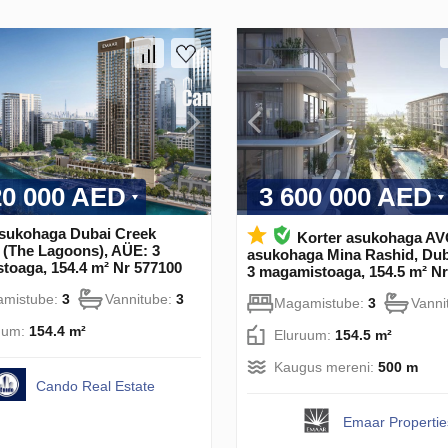
20 000 AED
3 600 000 AED
asukohaga Dubai Creek
Korter asukohaga A
 (The Lagoons), AÜE: 3
asukohaga Mina Rashid, Dub
toaga, 154.4 m² Nr 577100
3 magamistoaga, 154.5 m² Nr
mistube:
3
Vannitube:
3
Magamistube:
3
Vanni
uum:
154.4 m²
Eluruum:
154.5 m²
Kaugus mereni:
500 m
Cando Real Estate
Emaar Propertie