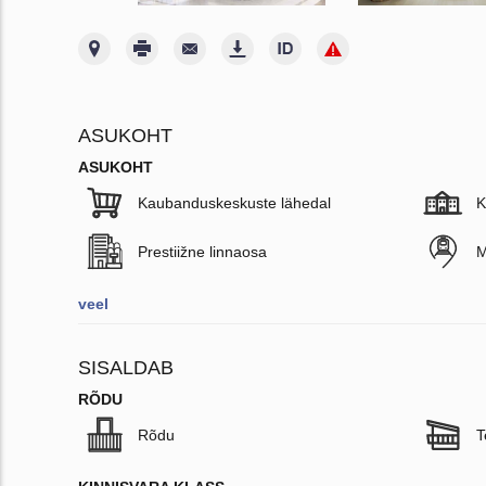
ASUKOHT
ASUKOHT
Kaubanduskeskuste lähedal
K
Prestiižne linnaosa
M
veel
SISALDAB
RÕDU
Rõdu
T