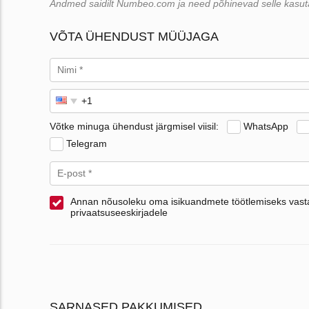
Andmed saidilt Numbeo.com ja need põhinevad selle kasutaj
VÕTA ÜHENDUST MÜÜJAGA
Võtke minuga ühendust järgmisel viisil:
WhatsApp
Telegram
Annan nõusoleku oma isikuandmete töötlemiseks vasta
privaatsuseeskirjadele
SARNASED PAKKUMISED