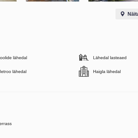
Näit
oolide lähedal
Lähedal lasteaed
etroo lähedal
Haigla lähedal
errass