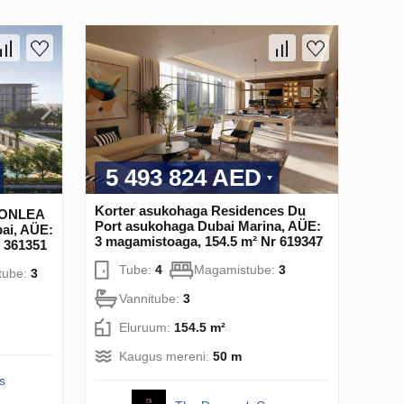
5 493 824 AED
Korter asukohaga Residences Du
VONLEA
Port asukohaga Dubai Marina, AÜE:
ai, AÜE:
3 magamistoaga, 154.5 m² Nr 619347
 361351
Tube:
4
Magamistube:
3
tube:
3
Vannitube:
3
Eluruum:
154.5 m²
Kaugus mereni:
50 m
s