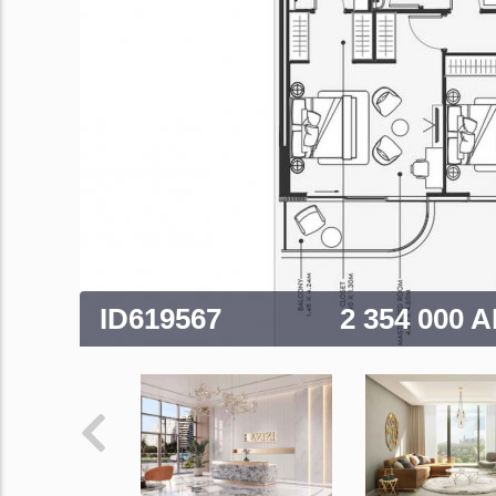
ID619567
2 354 000 