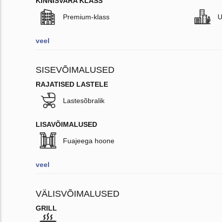
KINNISVARA KLASS
Premium-klass
U
veel
SISEVÕIMALUSED
RAJATISED LASTELE
Lastesõbralik
LISAVÕIMALUSED
Fuajeega hoone
veel
VÄLISVÕIMALUSED
GRILL