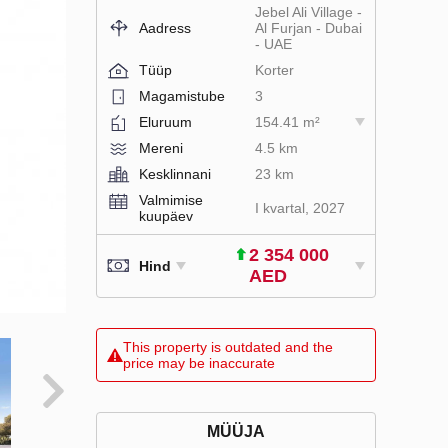
Jebel Ali Village -
Aadress
Al Furjan - Dubai
- UAE
Tüüp
Korter
Magamistube
3
Eluruum
154.41 m²
Mereni
4.5 km
Kesklinnani
23 km
Valmimise
I kvartal, 2027
kuupäev
2 354 000
Hind
AED
This property is outdated and the
price may be inaccurate
MÜÜJA