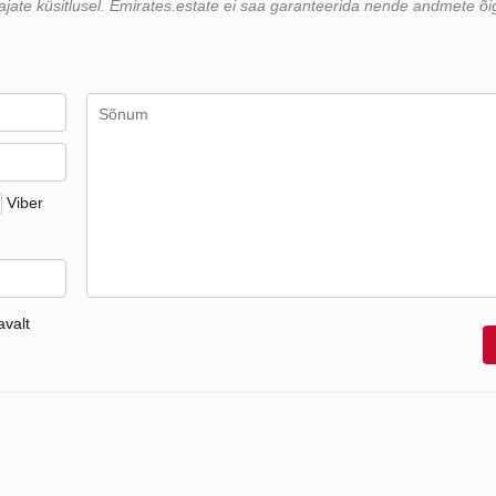
ate küsitlusel. Emirates.estate ei saa garanteerida nende andmete õi
Viber
valt