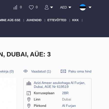
0
0
AED
MINE AÜE-SSE
JUHENDID
ETTEVÕTTED
KKK
 DUBAI, AÜE: 3
ekirja
(
0
)
Vaadatud (1)
Paku oma hind
Azizi Ameer asukohaga Al Furjan,
Dubai, AÜE Nr 619519
Korruseplaan
2BR
Linn
Dubai
Piirkond
Al Furjan