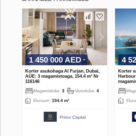
1 450 000 AED
4 5
Korter asukohaga Al Furjan, Dubai,
Korter 
AÜE: 3 magamistoaga, 154.4 m² Nr
Harbour
116146
magamis
Magamistube:
3
Vannitube:
4
Maga
Eluruum:
154.4 m²
Elur
Primo Capital