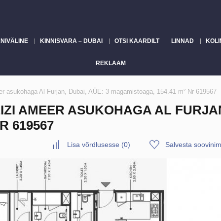
NIVÄLINE
KINNISVARA – DUBAI
OTSI KAARDILT
LINNAD
KOLI
REKLAAM
er asukohaga Al Furjan, Dubai, AÜE: 3 magamistoaga, 154.41 m² Nr 619567
ZI AMEER ASUKOHAGA AL FURJAN,
R 619567
Lisa võrdlusesse
(
0
)
Salvesta soovinim