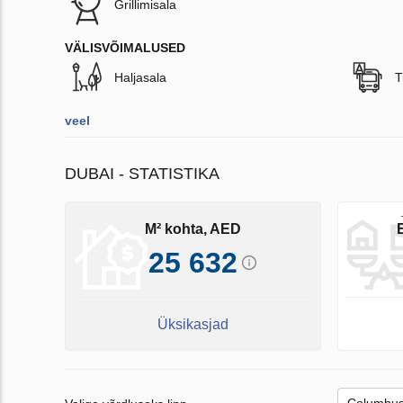
Grillimisala
VÄLISVÕIMALUSED
Haljasala
T
veel
DUBAI - STATISTIKA
M² kohta, AED
25 632
Üksikasjad