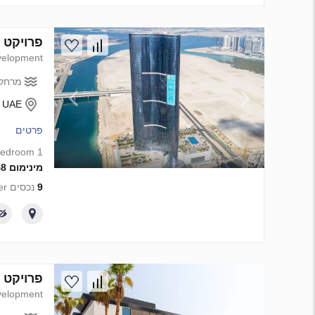
פרויקט פיתוח LEAF TOWER ב Island, Abu Dhabi
elopment
מרחק 
- UAE
פרטים
1 bedroom
מינימום 2 071 558 AED
9
נכסים from developer
פרויקט פיתוח Kaia Villa by Atara Development ב ai
elopment