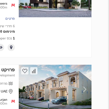
owers
500m
פרטים
6 חדרי שינה
מינימום 61 000 000 AED
1
נכס from developer
פרויקט פיתוח Purvanchal Townhouse ב , Dubai
elopment
מרחק 
- UAE
urjan
800m