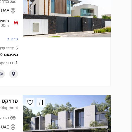
מרחק 
- UAE
owers
500m
פרטים
6 חדרי שינה
מינימום 59 000 000 AED
1
נכס from developer
פרויקט פיתוח Jouri Hills 3 ב lf Estates, Dubai
elopment
מרחק 
, UAE