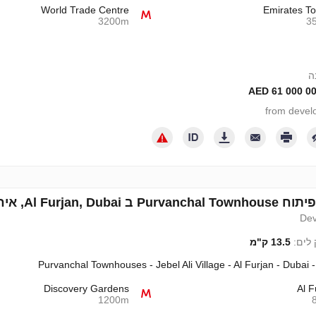
World Trade Centre
Emirates T
3200m
3
Al Furjan, איחוד האמירויות מספר 715552
Dev
לים:
13.5 ק"מ
Purvanchal Townhouses - Jebel Ali Village - Al Furjan - Dubai 
Discovery Gardens
Al F
1200m