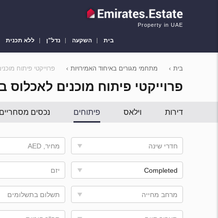
Property in UAE
בית
השקעה
נדל"ן
ללא תכנית
בית
›
מתחמי מגורים באיחוד האמירויות
›
פרוייקטי פיתוח מוכני
פרוייקטי פיתוח מוכנים לאכלוס ב
דירות
וילאס
פיתוחים
נכסים מסחריים
חדרי שינה
מחיר, AED
Completed
יזם
מרחב מחייה
תשלום בתשלומים