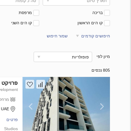
תאריך סיום
סה"כ קומות
בריכה
מרפסת
קו הים הראשון
קו הים השני
חיפושים קודמים
שמור חיפוש
מיון לפי
פופולריות
805 נכסים
פרויקט פיתוח Glam Residence ב rah, Ajman
elopment
מרחק 
- UAE
פרטים
Studios