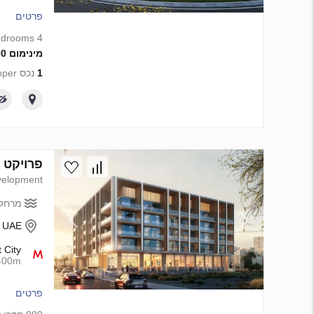
פרטים
4 bedrooms
מינימום 4 200 000 AED
1
נכס from developer
פרויקט פיתוח Dawn By Binghatti ב ge Circle, Dubai
elopment
מרחק 
- UAE
 City
400m
פרטים