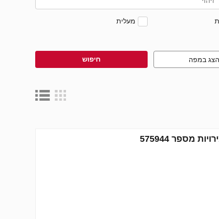
ת
מעלית
חיפוש
צג במפה