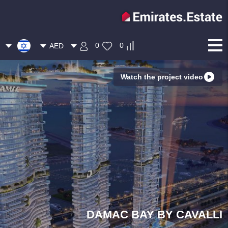
0
0
AED
Watch the project video
DAMAC BAY BY CAVALLI