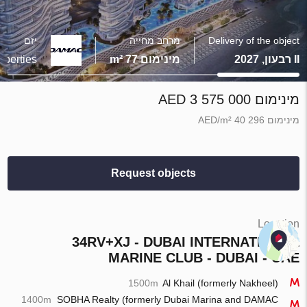
Delivery of the object
מרחב מחייה
יזם
II רבעון, 2027
מינימום 77 m²
perties
מינימום 3 575 000 AED
מינימום 40 296 AED/m²
Request objects
Location
34RV+XJ - DUBAI INTERNATIONAL
MARINE CLUB - DUBAI - UAE
1500m
Al Khail (formerly Nakheel)
1400m
SOBHA Realty (formerly Dubai Marina and DAMAC