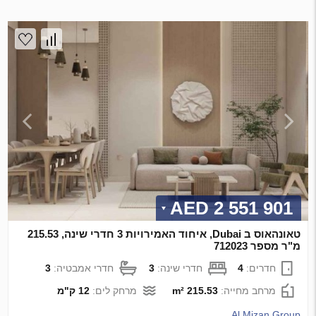
2 551 901 AED
טאונהאוס ב Dubai, איחוד האמירויות 3 חדרי שינה, 215.53
מ"ר מספר 712023
חדרים:
4
חדרי שינה:
3
חדרי אמבטיה:
3
מרחב מחייה:
215.53 m²
מרחק לים:
12 ק"מ
Al Mizan Group