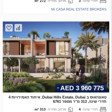
חדרי שינה:
3
מרחב מחייה:
272 m²
Mi CASA REAL ESTATE BROKERS
3 960 775 AED
טאונהאוס ב Dubai Hills Estate, Dubai, איחוד האמירויות 4
חדרי שינה, 313 מ"ר מספר 6761
חדרי שינה:
4
מרחב מחייה:
313 m²