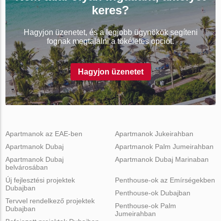
keres?
Hagyjon üzenetet, és a legjobb ügynökök segíteni
fognak megtalálni a tökéletes opciót.
Hagyjon üzenetet
Apartmanok az EAE-ben
Apartmanok Jukeirahban
Apartmanok Dubaj
Apartmanok Palm Jumeirahban
Apartmanok Dubaj
Apartmanok Dubaj Marinaban
belvárosában
Új fejlesztési projektek
Penthouse-ok az Emírségekben
Dubajban
Penthouse-ok Dubajban
Tervvel rendelkező projektek
Penthouse-ok Palm
Dubajban
Jumeirahban