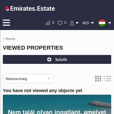
0
0
AED
Home
VIEWED PROPERTIES
Szűrők
Népszerűség
You have not viewed any objects yet
Nem talál olyan ingatlant, amelyet