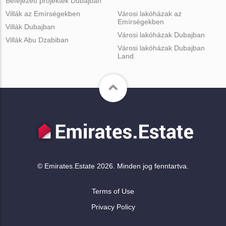
Befejezett projektek Dubajban
Villák az Emírségekben
Városi lakóházak az
Emírségekben
Villák Dubajban
Városi lakóházak Dubajban
Villák Abu Dzabiban
Városi lakóházak Dubajban
Land
© Emirates.Estate 2026. Minden jog fenntartva.
Terms of Use
Privacy Policy