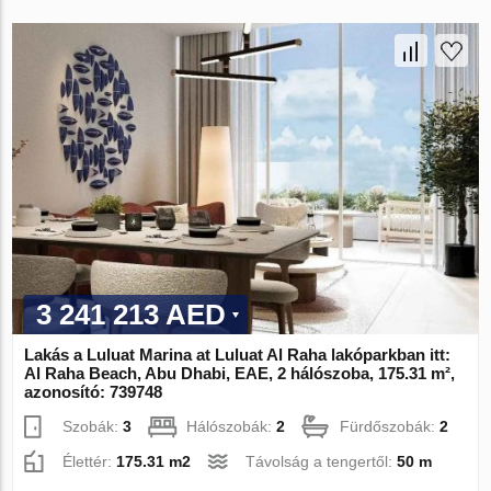
3 241 213 AED
Lakás a Luluat Marina at Luluat Al Raha lakóparkban itt:
Al Raha Beach, Abu Dhabi, EAE, 2 hálószoba, 175.31 m²,
azonosító: 739748
Szobák:
3
Hálószobák:
2
Fürdőszobák:
2
Élettér:
175.31 m2
Távolság a tengertől:
50 m