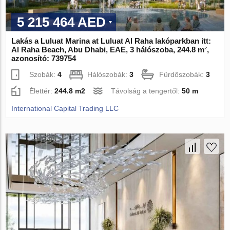
5 215 464 AED
Lakás a Luluat Marina at Luluat Al Raha lakóparkban itt:
Al Raha Beach, Abu Dhabi, EAE, 3 hálószoba, 244.8 m²,
azonosító: 739754
Szobák:
4
Hálószobák:
3
Fürdőszobák:
3
Élettér:
244.8 m2
Távolság a tengertől:
50 m
International Capital Trading LLC