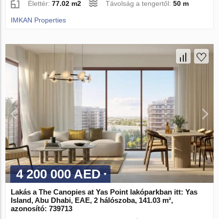
Élettér:
77.02 m2
Távolság a tengertől:
50 m
IMKAN Properties
4 200 000 AED
Lakás a The Canopies at Yas Point lakóparkban itt: Yas
Island, Abu Dhabi, EAE, 2 hálószoba, 141.03 m²,
azonosító: 739713