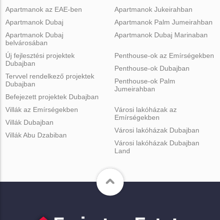
Apartmanok az EAE-ben
Apartmanok Jukeirahban
Apartmanok Dubaj
Apartmanok Palm Jumeirahban
Apartmanok Dubaj
Apartmanok Dubaj Marinaban
belvárosában
Új fejlesztési projektek
Penthouse-ok az Emírségekben
Dubajban
Penthouse-ok Dubajban
Tervvel rendelkező projektek
Penthouse-ok Palm
Dubajban
Jumeirahban
Befejezett projektek Dubajban
Villák az Emírségekben
Városi lakóházak az
Emírségekben
Villák Dubajban
Városi lakóházak Dubajban
Villák Abu Dzabiban
Városi lakóházak Dubajban
Land