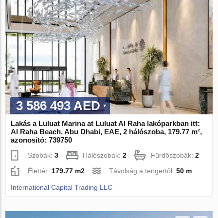
3 586 493 AED
Lakás a Luluat Marina at Luluat Al Raha lakóparkban itt:
Al Raha Beach, Abu Dhabi, EAE, 2 hálószoba, 179.77 m²,
azonosító: 739750
Szobák:
3
Hálószobák:
2
Fürdőszobák:
2
Élettér:
179.77 m2
Távolság a tengertől:
50 m
International Capital Trading LLC