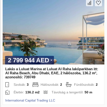
2 799 944 AED
Lakás a Luluat Marina at Luluat Al Raha lakóparkban itt:
Al Raha Beach, Abu Dhabi, EAE, 2 hálószoba, 136.2 m²,
azonosító: 739749
Szobák:
3
Hálószobák:
2
Fürdőszobák:
2
Élettér:
136.2 m2
Távolság a tengertől:
50 m
International Capital Trading LLC