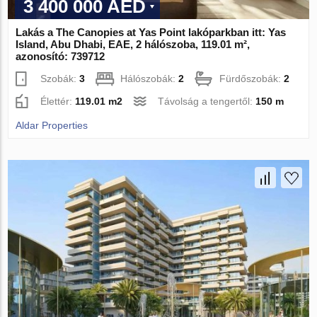
3 400 000 AED
Lakás a The Canopies at Yas Point lakóparkban itt: Yas
Island, Abu Dhabi, EAE, 2 hálószoba, 119.01 m²,
azonosító: 739712
Szobák:
3
Hálószobák:
2
Fürdőszobák:
2
Élettér:
119.01 m2
Távolság a tengertől:
150 m
Aldar Properties