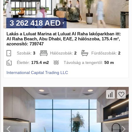
3 262 418 AED
Lakás a Luluat Marina at Luluat Al Raha lakóparkban itt:
Al Raha Beach, Abu Dhabi, EAE, 2 hálószoba, 175.4 m²,
azonosító: 739747
Szobák:
3
Hálószobák:
2
Fürdőszobák:
2
Élettér:
175.4 m2
Távolság a tengertől:
50 m
International Capital Trading LLC