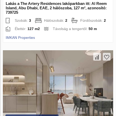
Lakás a The Artery Residences lakóparkban itt: Al Reem
Island, Abu Dhabi, EAE, 2 hálószoba, 127 m², azonosító:
739725
Szobák:
3
Hálószobák:
2
Fürdőszobák:
2
Élettér:
127 m2
Távolság a tengertől:
50 m
IMKAN Properties