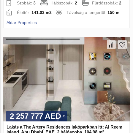
Szobák:
3
Hálószobák:
2
Fürdőszobák:
2
Élettér:
141.03 m2
Távolság a tengertől:
150 m
Aldar Properties
2 257 777 AED
Lakás a The Artery Residences lakóparkban itt: Al Reem
Island, Abu Dhabi, EAE, 2 hálószoba, 104.98 m²,