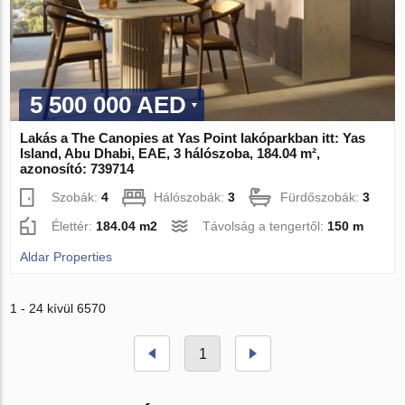
5 500 000 AED
Lakás a The Canopies at Yas Point lakóparkban itt: Yas
Island, Abu Dhabi, EAE, 3 hálószoba, 184.04 m²,
azonosító: 739714
Szobák:
4
Hálószobák:
3
Fürdőszobák:
3
Élettér:
184.04 m2
Távolság a tengertől:
150 m
Aldar Properties
1 - 24 kívül 6570
1