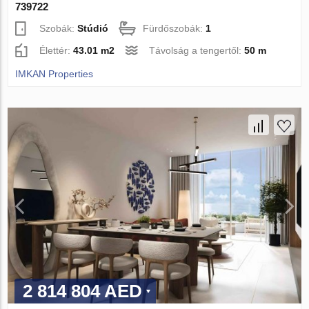
739722
Szobák:
Stúdió
Fürdőszobák:
1
Élettér:
43.01 m2
Távolság a tengertől:
50 m
IMKAN Properties
2 814 804 AED