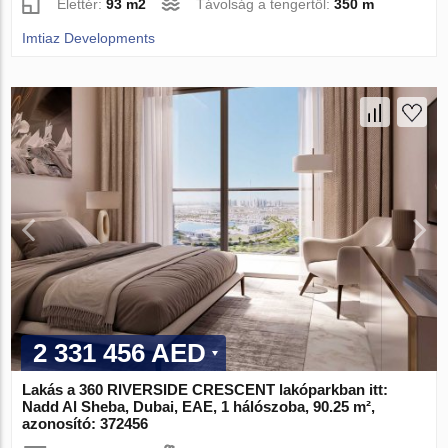
Élettér:
93 m2
Távolság a tengertől:
350 m
Imtiaz Developments
2 331 456 AED
Lakás a 360 RIVERSIDE CRESCENT lakóparkban itt:
Nadd Al Sheba, Dubai, EAE, 1 hálószoba, 90.25 m²,
azonosító: 372456