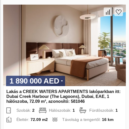
1 890 000 AED
Lakás a CREEK WATERS APARTMENTS lakóparkban itt:
Dubai Creek Harbour (The Lagoons), Dubai, EAE, 1
hálószoba, 72.09 m², azonosító: 581046
Szobák:
2
Hálószobák:
1
Fürdőszobák:
1
Élettér:
72.09 m2
Távolság a tengertől:
16 km