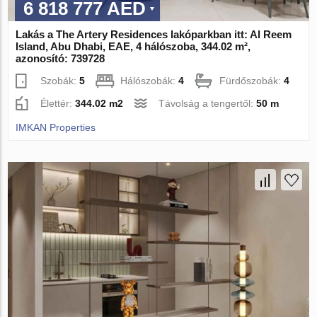
6 818 777 AED
Lakás a The Artery Residences lakóparkban itt: Al Reem
Island, Abu Dhabi, EAE, 4 hálószoba, 344.02 m²,
azonosító: 739728
Szobák:
5
Hálószobák:
4
Fürdőszobák:
4
Élettér:
344.02 m2
Távolság a tengertől:
50 m
IMKAN Properties