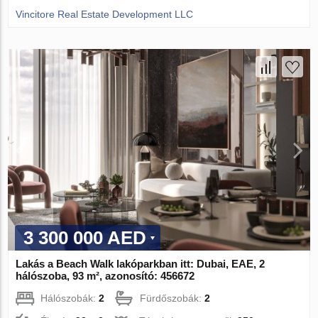
Vincitore Real Estate Development LLC
3 300 000 AED
Lakás a Beach Walk lakóparkban itt: Dubai, EAE, 2
hálószoba, 93 m², azonosító: 456672
Hálószobák:
2
Fürdőszobák:
2