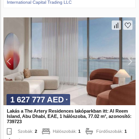
International Capital Trading LLC
1 627 777 AED
Lakás a The Artery Residences lakóparkban itt: Al Reem
Island, Abu Dhabi, EAE, 1 hálószoba, 77.02 m², azonosító:
739723
Szobák:
2
Hálószobák:
1
Fürdőszobák:
1