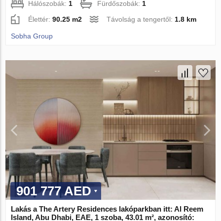
Hálószobák:
1
Fürdőszobák:
1
Élettér:
90.25 m2
Távolság a tengertől:
1.8 km
Sobha Group
901 777 AED
Lakás a The Artery Residences lakóparkban itt: Al Reem
Island, Abu Dhabi, EAE, 1 szoba, 43.01 m², azonosító: