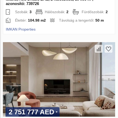
azonosító: 739726
Szobák:
3
Hálószobák:
2
Fürdőszobák:
2
Élettér:
104.98 m2
Távolság a tengertől:
50 m
IMKAN Properties
2 751 777 AED