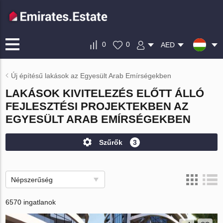
0
0
AED
Új építésű lakások az Egyesült Arab Emírségekben
LAKÁSOK KIVITELEZÉS ELŐTT ÁLLÓ
FEJLESZTÉSI PROJEKTEKBEN AZ
EGYESÜLT ARAB EMÍRSÉGEKBEN
Szűrők
3
Népszerűség
6570 ingatlanok