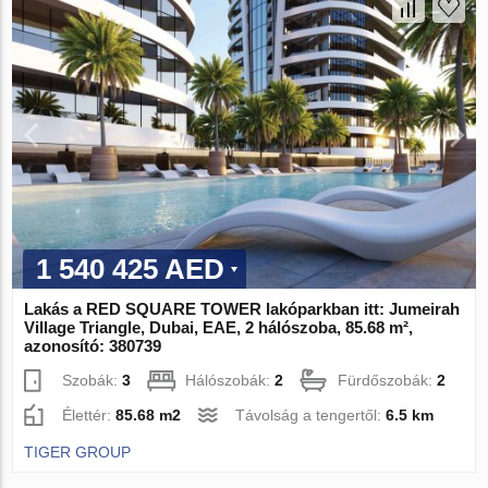
1 540 425 AED
Lakás a RED SQUARE TOWER lakóparkban itt: Jumeirah
Village Triangle, Dubai, EAE, 2 hálószoba, 85.68 m²,
azonosító: 380739
Szobák:
3
Hálószobák:
2
Fürdőszobák:
2
Élettér:
85.68 m2
Távolság a tengertől:
6.5 km
TIGER GROUP