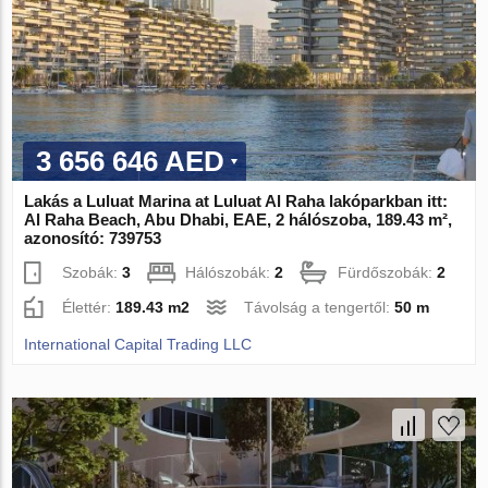
3 656 646 AED
Lakás a Luluat Marina at Luluat Al Raha lakóparkban itt:
Al Raha Beach, Abu Dhabi, EAE, 2 hálószoba, 189.43 m²,
azonosító: 739753
Szobák:
3
Hálószobák:
2
Fürdőszobák:
2
Élettér:
189.43 m2
Távolság a tengertől:
50 m
International Capital Trading LLC