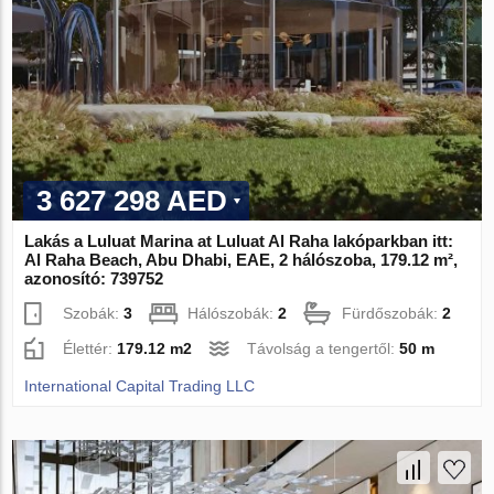
3 627 298 AED
Lakás a Luluat Marina at Luluat Al Raha lakóparkban itt:
Al Raha Beach, Abu Dhabi, EAE, 2 hálószoba, 179.12 m²,
azonosító: 739752
Szobák:
3
Hálószobák:
2
Fürdőszobák:
2
Élettér:
179.12 m2
Távolság a tengertől:
50 m
International Capital Trading LLC