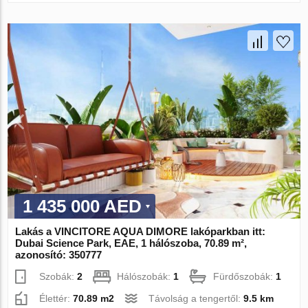
1 435 000 AED
Lakás a VINCITORE AQUA DIMORE lakóparkban itt:
Dubai Science Park, EAE, 1 hálószoba, 70.89 m²,
azonosító: 350777
Szobák:
2
Hálószobák:
1
Fürdőszobák:
1
Élettér:
70.89 m2
Távolság a tengertől:
9.5 km