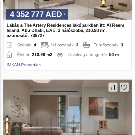
4 352 777 AED
Lakás a The Artery Residences lakóparkban itt: Al Reem
Island, Abu Dhabi, EAE, 3 hálószoba, 210.98 m²,
azonosító: 739727
Szobák:
4
Hálószobák:
3
Fürdőszobák:
3
Élettér:
210.98 m2
Távolság a tengertől:
50 m
IMKAN Properties