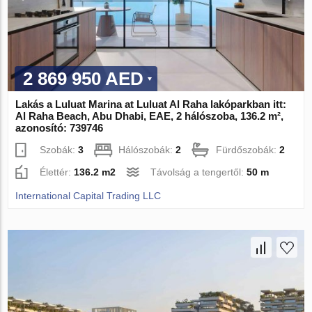
2 869 950 AED
Lakás a Luluat Marina at Luluat Al Raha lakóparkban itt:
Al Raha Beach, Abu Dhabi, EAE, 2 hálószoba, 136.2 m²,
azonosító: 739746
Szobák:
3
Hálószobák:
2
Fürdőszobák:
2
Élettér:
136.2 m2
Távolság a tengertől:
50 m
International Capital Trading LLC