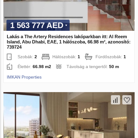
1 563 777 AED
Lakás a The Artery Residences lakóparkban itt: Al Reem
Island, Abu Dhabi, EAE, 1 hálószoba, 66.98 m², azonosító:
739724
Szobák:
2
Hálószobák:
1
Fürdőszobák:
1
Élettér:
66.98 m2
Távolság a tengertől:
50 m
IMKAN Properties