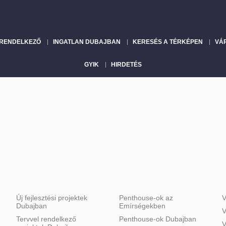
 RENDELKEZŐ
INGATLAN DUBAJBAN
KERESÉS A TÉRKÉPEN
VÁ
GYIK
HIRDETÉS
Új fejlesztési projektek
Penthouse-ok az
V
Dubajban
Emírségekben
V
Tervvel rendelkező
Penthouse-ok Dubajban
V