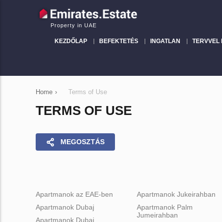
Property in UAE
KEZDŐLAP
BEFEKTETÉS
INGATLAN
TERVVEL
Home
›
Terms of Use
TERMS OF USE
MEGOSZTÁS
Apartmanok az EAE-ben
Apartmanok Jukeirahban
Apartmanok Dubaj
Apartmanok Palm
Jumeirahban
Apartmanok Dubaj