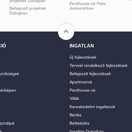
projektek Dubajban
Penthouse-ok Palm
Befejezett projektek
Jumeirahban
Dubajban
IÓ
INGATLAN
Új fejlesztések
Tervvel rendelkező fejlesztések
gynökségek
Befejezett fejlesztések
Apartmanok
térképen
Penthouse-ok
Villák
Kereskedelmi ingatlanok
Bérlés
sználjuk
Befektetés
k
Ingatlan Dubajban