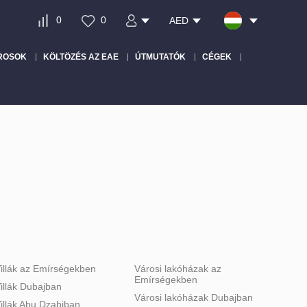
0
0
AED
ROSOK
KÖLTÖZÉS AZ EAE
ÚTMUTATÓK
CÉGEK
illák az Emírségekben
Városi lakóházak az
Emírségekben
illák Dubajban
Városi lakóházak Dubajban
illák Abu Dzabiban