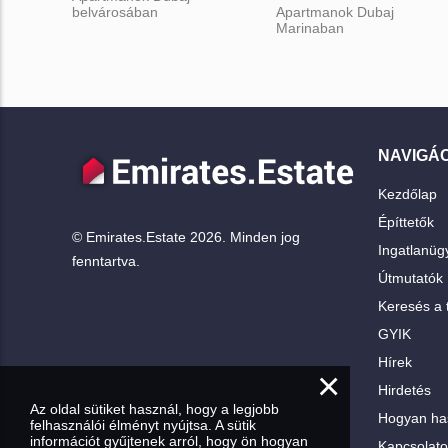
belvárosában
Apartmanok Dubaj
Marinaban
NAVIGÁC
Kezdőlap
Építtetők
© Emirates.Estate 2026. Minden jog
Ingatlanü
fenntartva.
Útmutatók
Keresés a 
GYIK
Hírek
×
Hirdetés
Az oldal sütiket használ, hogy a legjobb
Hogyan ha
felhasználói élményt nyújtsa. A sütik
információt gyűjtenek arról, hogy ön hogyan
Kapcsolato