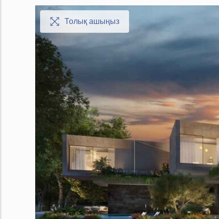
Толық ашыңыз