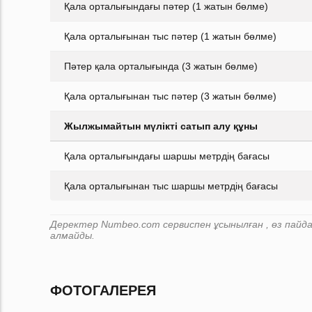
Қала орталығындағы пәтер (1 жатын бөлме)
Қала орталығынан тыс пәтер (1 жатын бөлме)
Пәтер қала орталығында (3 жатын бөлме)
Қала орталығынан тыс пәтер (3 жатын бөлме)
Жылжымайтын мүлікті сатып алу құны
Қала орталығындағы шаршы метрдің бағасы
Қала орталығынан тыс шаршы метрдің бағасы
Деректер Numbeo.com сервиспен ұсынылған , өз пайдал
алмайды.
ФОТОГАЛЕРЕЯ