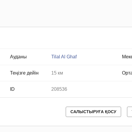
Ауданы
Tilal Al Ghaf
Мек
Теңізге дейін
15 км
Орта
ID
208536
САЛЫСТЫРУҒА ҚОСУ