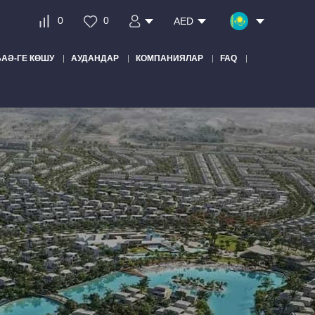
0
0
AED
БАӘ-ГЕ КӨШУ
АУДАНДАР
КОМПАНИЯЛАР
FAQ