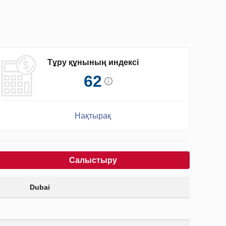
Тұру құнының индексі
62
Нақтырақ
Салыстыру
Dubai