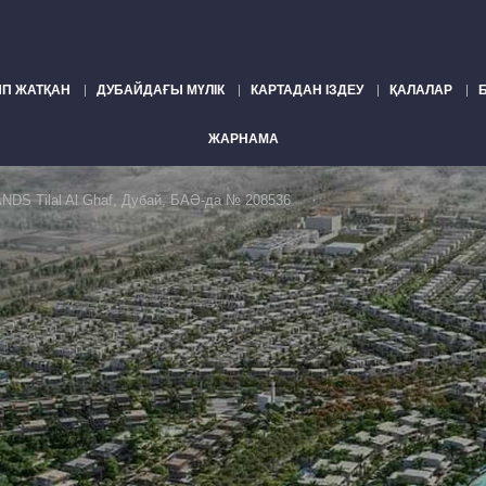
П ЖАТҚАН
ДУБАЙДАҒЫ МҮЛІК
КАРТАДАН ІЗДЕУ
ҚАЛАЛАР
ЖАРНАМА
NDS Tilal Al Ghaf, Дубай, БАӘ-да № 208536