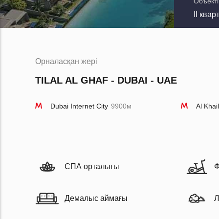
Объекті
II квар
Орналасқан жері
TILAL AL GHAF - DUBAI - UAE
Dubai Internet City
9900м
Al Khai
СПА орталығы
Ф
Демалыс аймағы
Л