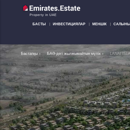
Property in UAE
БАСТЫ
ИНВЕСТИЦИЯЛАР
МЕНШІК
САЛЫНЫ
Бастапқы
›
БАӘ-дегі жылжымайтын мүлік
›
LANAI ISLA