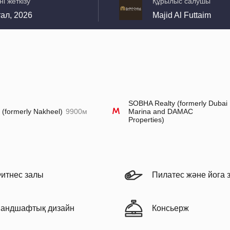
ні жеткізу
Құрылыс салушы
тал, 2026
Majid Al Futtaim
SOBHA Realty (formerly Dubai
l (formerly Nakheel)
9900м
Marina and DAMAC
Properties)
итнес залы
Пилатес және йога 
андшафтық дизайн
Консьерж