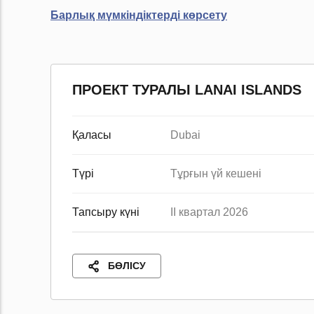
Барлық мүмкіндіктерді көрсету
ПРОЕКТ ТУРАЛЫ LANAI ISLANDS
Қаласы
Dubai
Түрі
Тұрғын үй кешені
Тапсыру күні
II квартал 2026
БӨЛІСУ