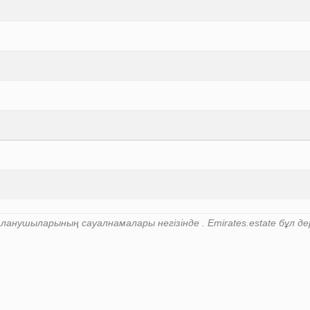
анушыларының сауалнамалары негізінде . Emirates.estate бұл дер