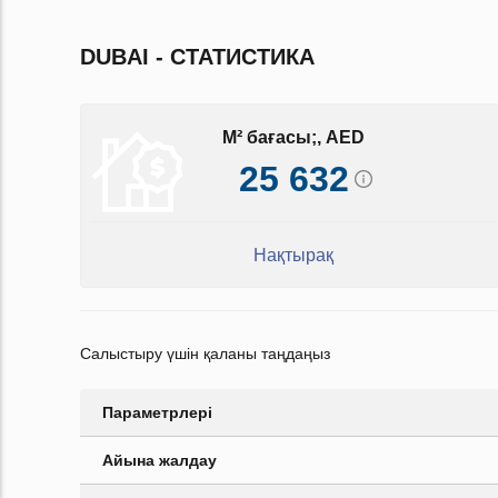
DUBAI - СТАТИСТИКА
M² бағасы;, AED
25 632
Нақтырақ
Салыстыру үшін қаланы таңдаңыз
Параметрлері
Айына жалдау