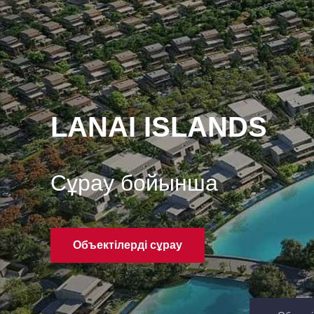
LANAI ISLANDS
Сұрау бойынша
Объектілерді сұрау