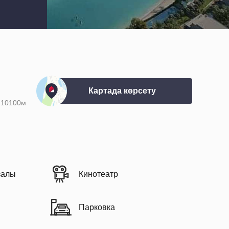
Картада көрсету
10100м
залы
Кинотеатр
Парковка