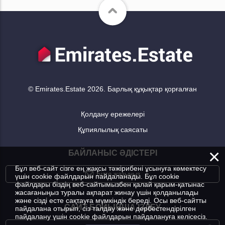
© Emirates.Estate 2026. Барлық құқықтар қорғалған
Қолдану ережелері
Құпиялылық саясаты
×
БАЙЛАНЫС ӘДІСТЕРІ
Бұл веб-сайт сізге ең жақсы тәжірибені ұсынуға көмектесу
Бізге жазыңыз
үшін cookie файлдарын пайдаланады. Бұл cookie
файлдары біздің веб-сайтымызбен қалай қарым-қатынас
жасағаныңыз туралы ақпарат жинау үшін қолданылады
және сізді есте сақтауға мүмкіндік береді. Осы веб-сайтты
САЙТ БОЙЫНША ІЗДЕУ
пайдалана отырып, сіз талдау және дербестендірілген
пайдалану үшін cookie файлдарын пайдалануға келісесіз.