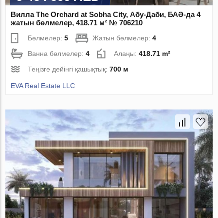
Вилла The Orchard at Sobha City, Абу-Даби, БАӘ-да 4
жатын бөлмелер, 418.71 м² № 706210
Бөлмелер:
5
Жатын бөлмелер:
4
Ванна бөлмелер:
4
Алаңы:
418.71 m²
Теңізге дейінгі қашықтық:
700 м
EVA Real Estate LLC