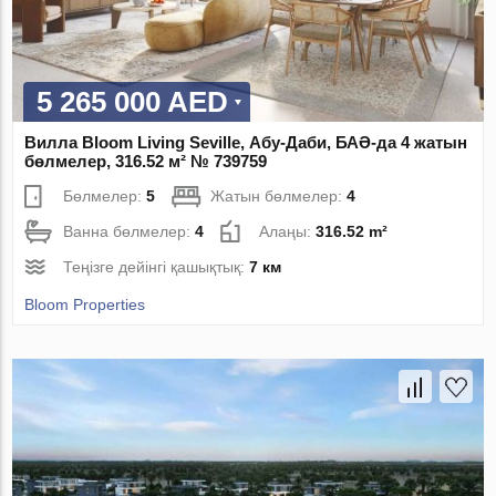
5 265 000 AED
Вилла Bloom Living Seville, Абу-Даби, БАӘ-да 4 жатын
бөлмелер, 316.52 м² № 739759
Бөлмелер:
5
Жатын бөлмелер:
4
Ванна бөлмелер:
4
Алаңы:
316.52 m²
Теңізге дейінгі қашықтық:
7 км
Bloom Properties