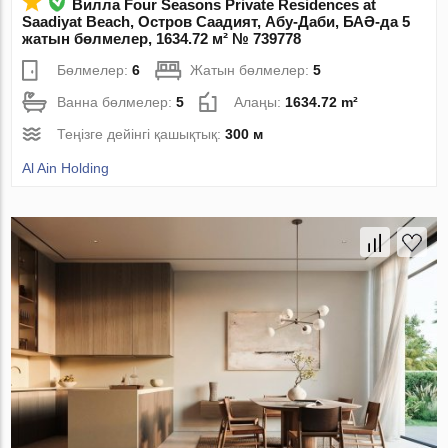
Вилла Four Seasons Private Residences at
Saadiyat Beach, Остров Саадият, Абу-Даби, БАӘ-да 5
жатын бөлмелер, 1634.72 м² № 739778
Бөлмелер:
6
Жатын бөлмелер:
5
Ванна бөлмелер:
5
Алаңы:
1634.72 m²
Теңізге дейінгі қашықтық:
300 м
Al Ain Holding