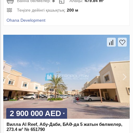
Ванна бөлмелер:
5
Алаңы:
479.84 m²
Теңізге дейінгі қашықтық:
200 м
Ohana Development
2 900 000 AED
Вилла Al Reef, Абу-Даби, БАӘ-да 5 жатын бөлмелер,
273.4 м² № 651790