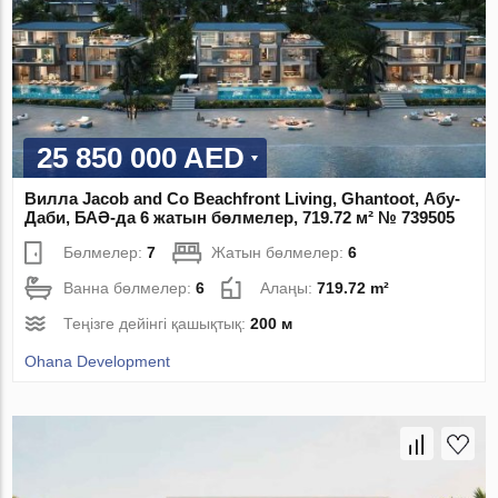
25 850 000 AED
Вилла Jacob and Co Beachfront Living, Ghantoot, Абу-
Даби, БАӘ-да 6 жатын бөлмелер, 719.72 м² № 739505
Бөлмелер:
7
Жатын бөлмелер:
6
Ванна бөлмелер:
6
Алаңы:
719.72 m²
Теңізге дейінгі қашықтық:
200 м
Ohana Development