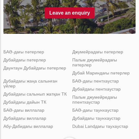
Leave an enquiry
БАӘ-дағы пәтерлер
Джумейрадағы пәтерлер
Дубайдағы пәтерлер
Пальм джумейрадағы
пәтерлер
Даунтаун Дубайдағы пәтерлер
Дубай Мариндағы пәтерлер
Дубайдағы жаңа салынған
БАӘ-дағы пентхаустар
үйлер
Дубайдағы пентхаустар
Дубайдағы салынып жатқан ТК
Пальм джумейредағы
Дубайдағы дайын ТК
ппентхаустар
БАӘ-дағы виллалар
БАӘ-дағы таунхаустар
Дубайдағы виллалар
Дубайдағы таунхаустар
Абу-Дабидағы виллалар
Dubai Landдағы таухаустар