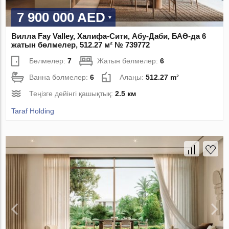
7 900 000 AED
Вилла Fay Valley, Халифа-Сити, Абу-Даби, БАӘ-да 6
жатын бөлмелер, 512.27 м² № 739772
Бөлмелер:
7
Жатын бөлмелер:
6
Ванна бөлмелер:
6
Алаңы:
512.27 m²
Теңізге дейінгі қашықтық:
2.5 км
Taraf Holding