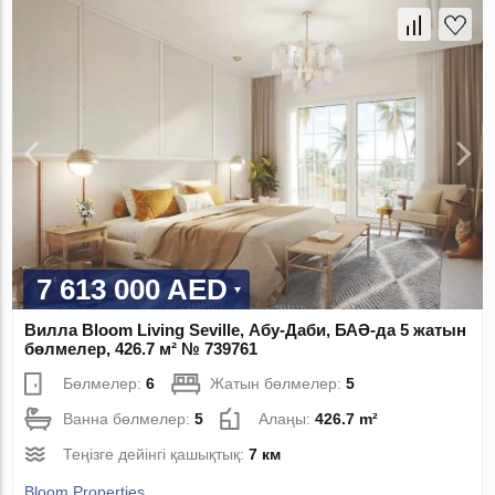
7 613 000 AED
Вилла Bloom Living Seville, Абу-Даби, БАӘ-да 5 жатын
бөлмелер, 426.7 м² № 739761
Бөлмелер:
6
Жатын бөлмелер:
5
Ванна бөлмелер:
5
Алаңы:
426.7 m²
Теңізге дейінгі қашықтық:
7 км
Bloom Properties