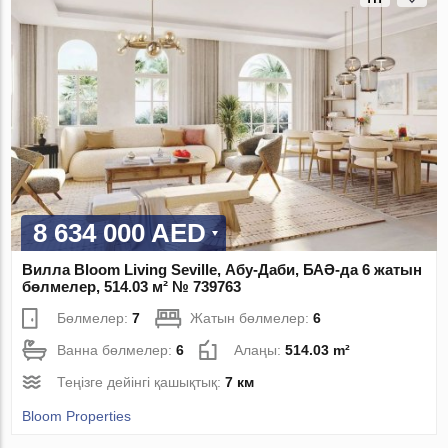
8 634 000 AED
Вилла Bloom Living Seville, Абу-Даби, БАӘ-да 6 жатын
бөлмелер, 514.03 м² № 739763
Бөлмелер:
7
Жатын бөлмелер:
6
Ванна бөлмелер:
6
Алаңы:
514.03 m²
Теңізге дейінгі қашықтық:
7 км
Bloom Properties