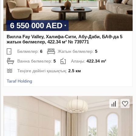
6 550 000 AED
Вилла Fay Valley, Халифа-Сити, Абу-Даби, БАӘ-да 5
жатын бөлмелер, 422.34 м² № 739771
Бөлмелер:
6
Жатын бөлмелер:
5
Ванна бөлмелер:
5
Алаңы:
422.34 m²
Теңізге дейінгі қашықтық:
2.5 км
Taraf Holding