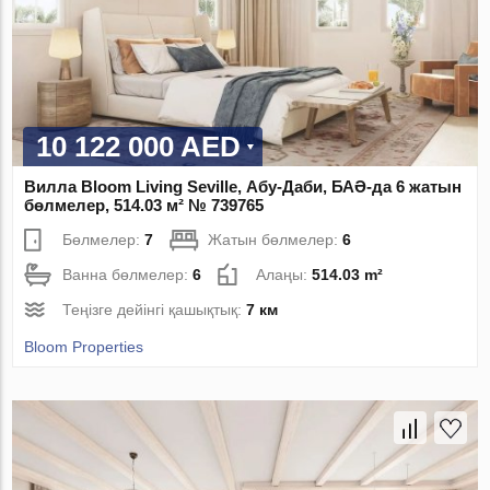
10 122 000 AED
Вилла Bloom Living Seville, Абу-Даби, БАӘ-да 6 жатын
бөлмелер, 514.03 м² № 739765
Бөлмелер:
7
Жатын бөлмелер:
6
Ванна бөлмелер:
6
Алаңы:
514.03 m²
Теңізге дейінгі қашықтық:
7 км
Bloom Properties