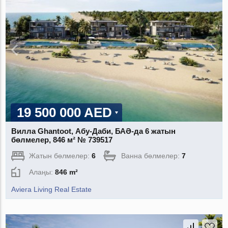
19 500 000 AED
Вилла Ghantoot, Абу-Даби, БАӘ-да 6 жатын
бөлмелер, 846 м² № 739517
Жатын бөлмелер:
6
Ванна бөлмелер:
7
Алаңы:
846 m²
Aviera Living Real Estate