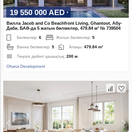
19 550 000 AED
Вилла Jacob and Co Beachfront Living, Ghantoot, Абу-
Даби, БАӘ-да 5 жатын бөлмелер, 479.84 м² № 739504
Бөлмелер:
6
Жатын бөлмелер:
5
Ванна бөлмелер:
5
Алаңы:
479.84 m²
Теңізге дейінгі қашықтық:
200 м
Ohana Development