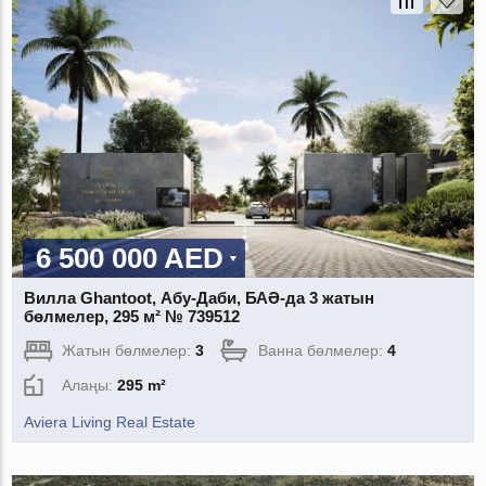
6 500 000 AED
Вилла Ghantoot, Абу-Даби, БАӘ-да 3 жатын
бөлмелер, 295 м² № 739512
Жатын бөлмелер:
3
Ванна бөлмелер:
4
Алаңы:
295 m²
Aviera Living Real Estate