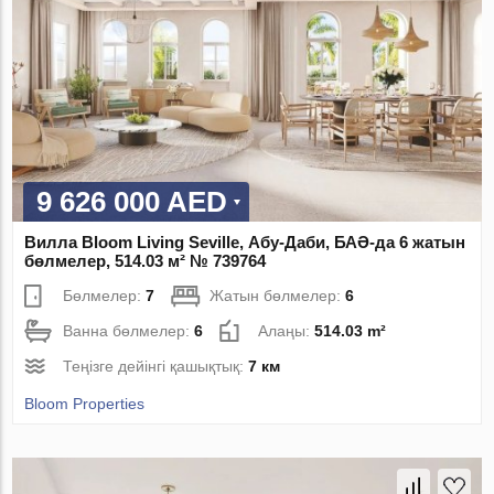
9 626 000 AED
Вилла Bloom Living Seville, Абу-Даби, БАӘ-да 6 жатын
бөлмелер, 514.03 м² № 739764
Бөлмелер:
7
Жатын бөлмелер:
6
Ванна бөлмелер:
6
Алаңы:
514.03 m²
Теңізге дейінгі қашықтық:
7 км
Bloom Properties