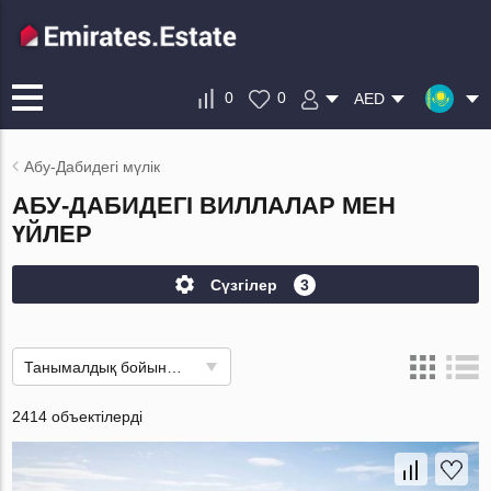
0
0
AED
Абу-Дабидегі мүлік
АБУ-ДАБИДЕГІ ВИЛЛАЛАР МЕН
ҮЙЛЕР
Сүзгілер
3
Танымалдық бойынша
2414 объектілерді