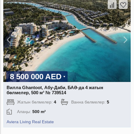
8 500 000 AED
Вилла Ghantoot, Абу-Даби, БАӘ-да 4 жатын
бөлмелер, 500 м² № 739514
Жатын бөлмелер:
4
Ванна бөлмелер:
5
Алаңы:
500 m²
Aviera Living Real Estate