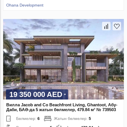
Ohana Development
19 350 000 AED
Вилла Jacob and Co Beachfront Living, Ghantoot, Абу-
Даби, БАӘ-да 5 жатын бөлмелер, 479.84 м² № 739503
Бөлмелер:
6
Жатын бөлмелер:
5