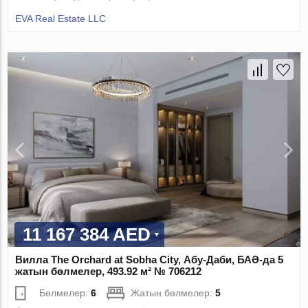
EVA Real Estate LLC
11 167 384 AED
Вилла The Orchard at Sobha City, Абу-Даби, БАӘ-да 5
жатын бөлмелер, 493.92 м² № 706212
Бөлмелер:
6
Жатын бөлмелер:
5