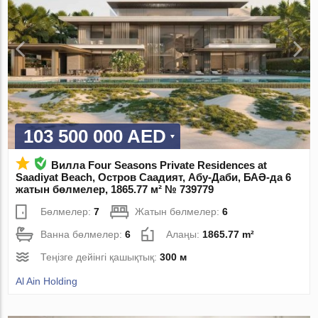
103 500 000 AED
Вилла Four Seasons Private Residences at
Saadiyat Beach, Остров Саадият, Абу-Даби, БАӘ-да 6
жатын бөлмелер, 1865.77 м² № 739779
Бөлмелер:
7
Жатын бөлмелер:
6
Ванна бөлмелер:
6
Алаңы:
1865.77 m²
Теңізге дейінгі қашықтық:
300 м
Al Ain Holding