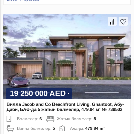
19 250 000 AED
Вилла Jacob and Co Beachfront Living, Ghantoot, Абу-
Даби, БАӘ-да 5 жатын бөлмелер, 479.84 м² № 739502
Бөлмелер:
6
Жатын бөлмелер:
5
Ванна бөлмелер:
5
Алаңы:
479.84 m²