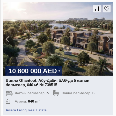
10 800 000 AED
Вилла Ghantoot, Абу-Даби, БАӘ-да 5 жатын
бөлмелер, 640 м² № 739515
Жатын бөлмелер:
5
Ванна бөлмелер:
6
Алаңы:
640 m²
Aviera Living Real Estate