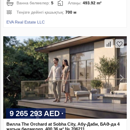
Ванна бөлмелер:
5
Алаңы:
493.92 m²
Теңізге дейінгі қашықтық:
700 м
EVA Real Estate LLC
9 265 293 AED
Вилла The Orchard at Sobha City, Абу-Даби, БАӘ-да 4
жатын бөлмелер, 400.36 м² № 706211