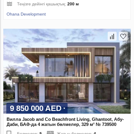
Теңізге дейінгі қашықтық:
200 м
Ohana Development
9 850 000 AED
Вилла Jacob and Co Beachfront Living, Ghantoot, Абу-
Даби, БАӘ-да 4 жатын бөлмелер, 329 м² № 739500
Бөлмелер:
5
Жатын бөлмелер:
4