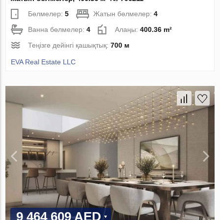
Бөлмелер:
5
Жатын бөлмелер:
4
Ванна бөлмелер:
4
Алаңы:
400.36 m²
Теңізге дейінгі қашықтық:
700 м
EVA Real Estate LLC
9 464 609 AED