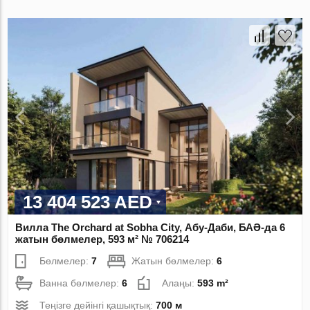
13 404 523 AED
Вилла The Orchard at Sobha City, Абу-Даби, БАӘ-да 6
жатын бөлмелер, 593 м² № 706214
Бөлмелер:
7
Жатын бөлмелер:
6
Ванна бөлмелер:
6
Алаңы:
593 m²
Теңізге дейінгі қашықтық:
700 м