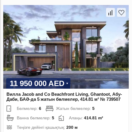
11 950 000 AED
Вилла Jacob and Co Beachfront Living, Ghantoot, Абу-
Даби, БАӘ-да 5 жатын бөлмелер, 414.81 м² № 739507
Бөлмелер:
6
Жатын бөлмелер:
5
Ванна бөлмелер:
5
Алаңы:
414.81 m²
Теңізге дейінгі қашықтық:
200 м