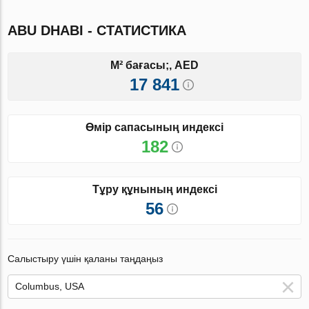
ABU DHABI - СТАТИСТИКА
M² бағасы;, AED
17 841
Өмір сапасының индексі
182
Тұру құнының индексі
56
Салыстыру үшін қаланы таңдаңыз