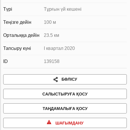
Түрі
Тұрғын үй кешені
Теңізге дейін
100 м
Орталыққа дейін
23.5 км
Тапсыру күні
I квартал 2020
ID
139158
БӨЛІСУ
САЛЫСТЫРУҒА ҚОСУ
ТАҢДАМАЛЫҒА ҚОСУ
ШАҒЫМДАНУ