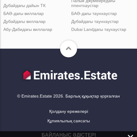
Пальм джумейредағы
Дубайдағы дайын ТК
ппентхаустар
БАӘ-дағы виллалар
БАӘ-дағы таунхаустар
Дубайдағы виллалар
Дубайдағы таунхаустар
Абу-Дабидағы виллалар
Dubai Landдағы таухаустар
© Emirates.Estate 2026. Барлық құқықтар қорғалған
Қолдану ережелері
Құпиялылық саясаты
БАЙЛАНЫС ӘДІСТЕРІ