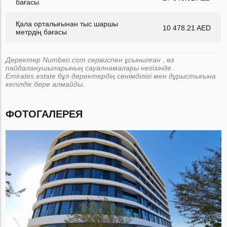
бағасы
Қала орталығынан тыс шаршы
10 478.21 AED
метрдің бағасы
Деректер Numbeo.com сервиспен ұсынылған , өз
пайдаланушыларының сауалнамалары негізінде .
Emirates.estate бұл деректердің сенімділігі мен дұрыстығына
кепілдік бере алмайды.
ФОТОГАЛЕРЕЯ