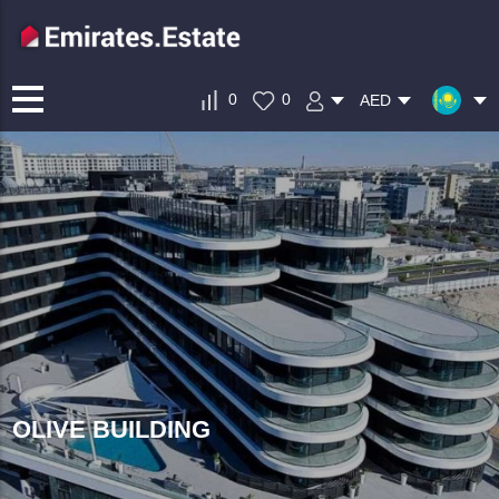
0
0
AED
OLIVE BUILDING