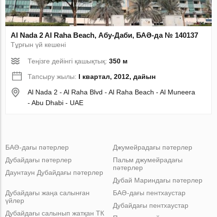
Al Nada 2 Al Raha Beach, Абу-Даби, БАӘ-да № 140137
Тұрғын үй кешені
Теңізге дейінгі қашықтық:
350 м
Тапсыру жылы:
I квартал, 2012, дайын
Al Nada 2 - Al Raha Blvd - Al Raha Beach - Al Muneera
- Abu Dhabi - UAE
БАӘ-дағы пәтерлер
Джумейрадағы пәтерлер
Дубайдағы пәтерлер
Пальм джумейрадағы
пәтерлер
Даунтаун Дубайдағы пәтерлер
Дубай Мариндағы пәтерлер
Дубайдағы жаңа салынған
БАӘ-дағы пентхаустар
үйлер
Дубайдағы пентхаустар
Дубайдағы салынып жатқан ТК