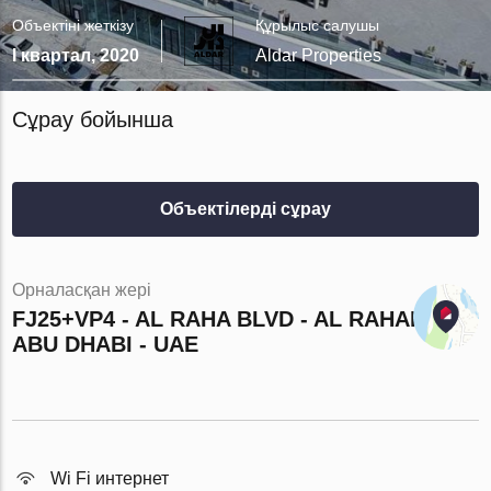
Объектіні жеткізу
Құрылыс салушы
I квартал, 2020
Aldar Properties
Сұрау бойынша
Объектілерді сұрау
Орналасқан жері
FJ25+VP4 - AL RAHA BLVD - AL RAHAH -
ABU DHABI - UAE
Wi Fi интернет