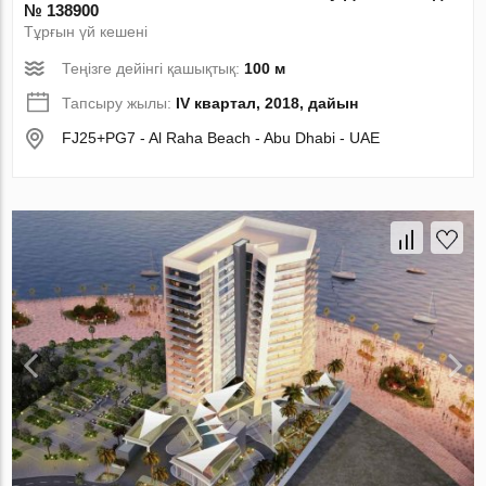
№ 138900
Тұрғын үй кешені
Теңізге дейінгі қашықтық:
100 м
Тапсыру жылы:
IV квартал, 2018, дайын
FJ25+PG7 - Al Raha Beach - Abu Dhabi - UAE