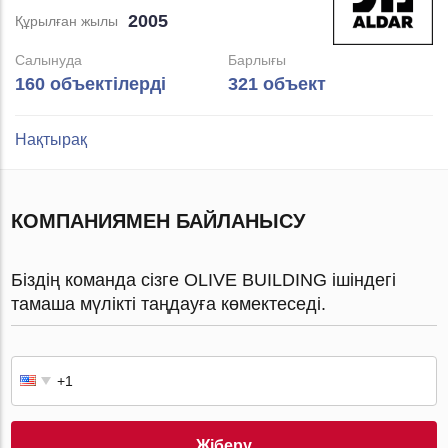
2005
Құрылған жылы
Салынуда
Барлығы
160 объектілерді
321 объект
Нақтырақ
КОМПАНИЯМЕН БАЙЛАНЫСУ
Біздің команда сізге OLIVE BUILDING ішіндегі
тамаша мүлікті таңдауға көмектеседі.
Жіберу