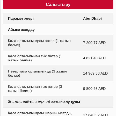
Салыстыру
Параметрлері
Abu Dhabi
Айына жалдау
Қала орталығындағы пәтер (1 жатын
7 200.77 AED
бөлме)
Қала орталығынан тыс пәтер (1
4 821.40 AED
жатын бөлме)
Пәтер қала орталығында (3 жатын
14 969.33 AED
бөлме)
Қала орталығынан тыс пәтер (3
9 800.93 AED
жатын бөлме)
Жылжымайтын мүлікті сатып алу құны
Қала орталығындағы шаршы метрдің
17 840.92 AED