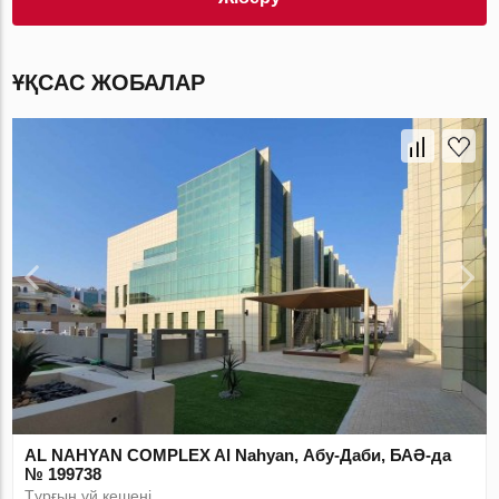
ҰҚСАС ЖОБАЛАР
AL NAHYAN COMPLEX Al Nahyan, Абу-Даби, БАӘ-да
№ 199738
Тұрғын үй кешені