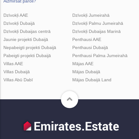
Aizmirsāt paroli?
Dzīvokļi AAE
Dzīvokļi Jumeirahā
Dzīvokļi Dubaijā
Dzīvokļi Palmu Jumeirahā
Dzīvokļi Dubaijas centrā
Dzīvokļi Dubaijas Marinā
Jaunie projekti Dubaijā
Penthausi AAE
Nepabeigti projekti Dubaijā
Penthausi Dubaijā
Pabeigti projekti Dubaijā
Penthausi Palma Jumeirahā
Villas AAE
Mājas AAE
Villas Dubaijā
Mājas Dubaijā
Villas Abū Dabī
Mājas Dubaijā Land