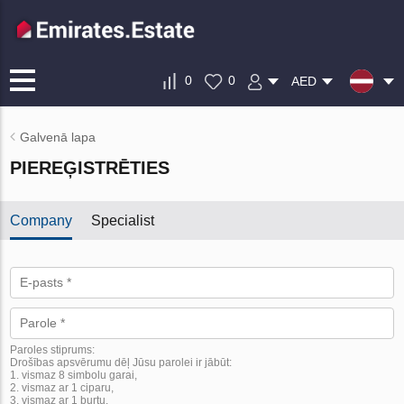
0
0
AED
Galvenā lapa
PIEREĢISTRĒTIES
Company
Specialist
Paroles stiprums:
Drošības apsvērumu dēļ Jūsu parolei ir jābūt:
1. vismaz 8 simbolu garai,
2. vismaz ar 1 ciparu,
3. vismaz ar 1 burtu.