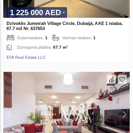
1 225 000 AED
Dzīvoklis Jumeirah Village Circle, Dubaijā, AAE 1 istaba,
67.7 m2 Nr. 637653
Guļamistabas:
1
Vannas istabas:
1
Dzīvojamā platība:
67.7 m²
EVA Real Estate LLC