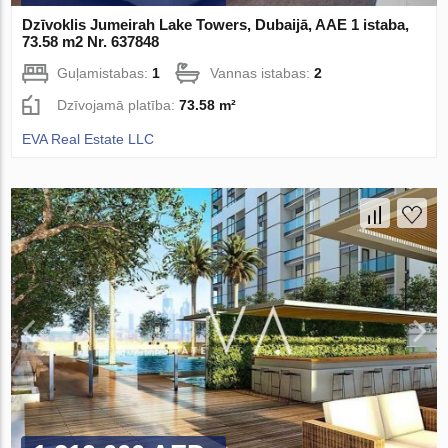
Dzīvoklis Jumeirah Lake Towers, Dubaijā, AAE 1 istaba,
73.58 m2 Nr. 637848
Guļamistabas:
1
Vannas istabas:
2
Dzīvojamā platība:
73.58 m²
EVA Real Estate LLC