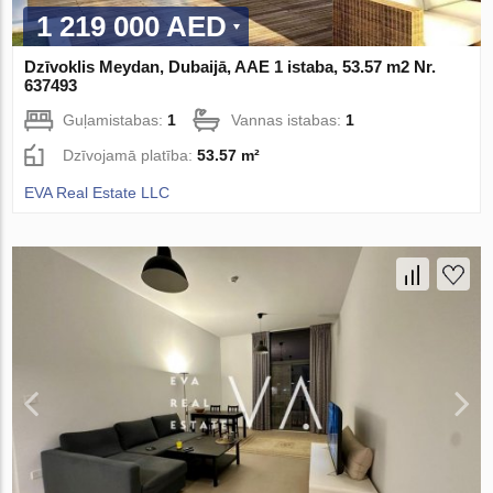
1 219 000 AED
Dzīvoklis Meydan, Dubaijā, AAE 1 istaba, 53.57 m2 Nr.
637493
Guļamistabas:
1
Vannas istabas:
1
Dzīvojamā platība:
53.57 m²
EVA Real Estate LLC