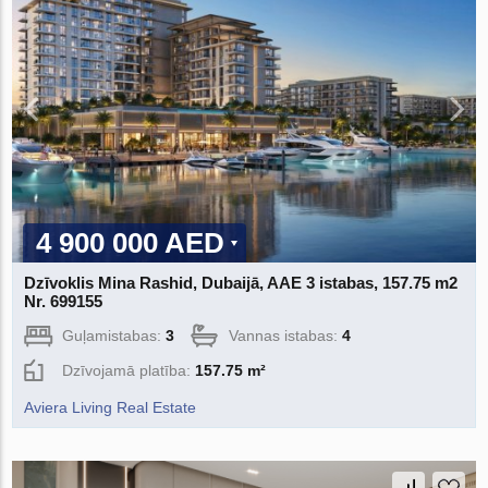
4 900 000 AED
Dzīvoklis Mina Rashid, Dubaijā, AAE 3 istabas, 157.75 m2
Nr. 699155
Guļamistabas:
3
Vannas istabas:
4
Dzīvojamā platība:
157.75 m²
Aviera Living Real Estate