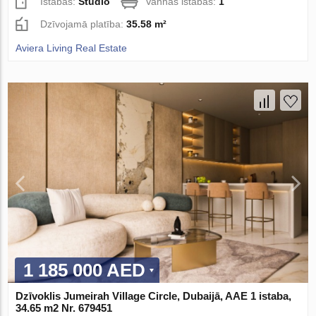
Istabas:
Studio
Vannas istabas:
1
Dzīvojamā platība:
35.58 m²
Aviera Living Real Estate
1 185 000 AED
Dzīvoklis Jumeirah Village Circle, Dubaijā, AAE 1 istaba,
34.65 m2 Nr. 679451