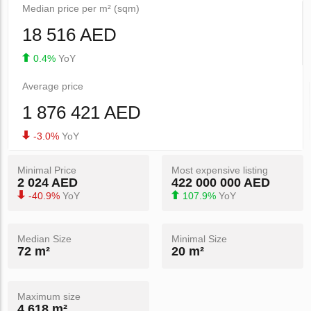
Median price per m² (sqm)
18 516 AED
0.4%
YoY
Average price
1 876 421 AED
-3.0%
YoY
Minimal Price
Most expensive listing
2 024 AED
422 000 000 AED
-40.9%
YoY
107.9%
YoY
Median Size
Minimal Size
72 m²
20 m²
Maximum size
4 618 m²