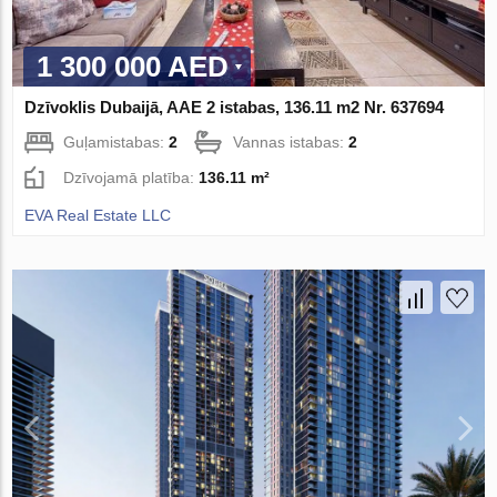
1 300 000 AED
Dzīvoklis Dubaijā, AAE 2 istabas, 136.11 m2 Nr. 637694
Guļamistabas:
2
Vannas istabas:
2
Dzīvojamā platība:
136.11 m²
EVA Real Estate LLC