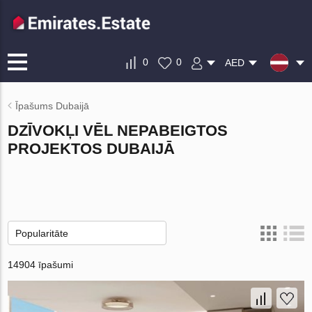
0
0
AED
Īpašums Dubaijā
DZĪVOKĻI VĒL NEPABEIGTOS
PROJEKTOS DUBAIJĀ
14904 īpašumi