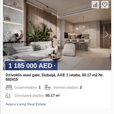
1 185 000 AED
Dzīvoklis wasl gate, Dubaijā, AAE 1 istaba, 50.17 m2 Nr.
682415
Guļamistabas:
1
Vannas istabas:
2
Dzīvojamā platība:
50.17 m²
Aviera Living Real Estate