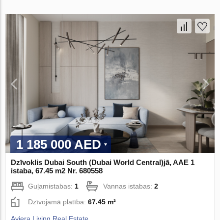
1 185 000 AED
Dzīvoklis Dubai South (Dubai World Central)jā, AAE 1
istaba, 67.45 m2 Nr. 680558
Guļamistabas:
1
Vannas istabas:
2
Dzīvojamā platība:
67.45 m²
Aviera Living Real Estate