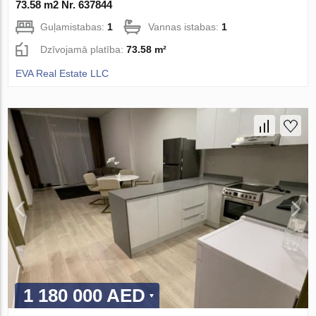
73.58 m2 Nr. 637844
Guļamistabas:
1
Vannas istabas:
1
Dzīvojamā platība:
73.58 m²
EVA Real Estate LLC
1 180 000 AED