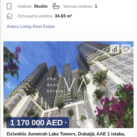
Istabas:
Studio
Vannas istabas:
1
Dzīvojamā platība:
34.65 m²
Aviera Living Real Estate
1 170 000 AED
Dzīvoklis Jumeirah Lake Towers, Dubaijā, AAE 1 istaba,