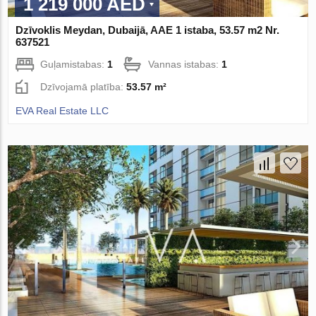
1 219 000 AED
Dzīvoklis Meydan, Dubaijā, AAE 1 istaba, 53.57 m2 Nr.
637521
Guļamistabas:
1
Vannas istabas:
1
Dzīvojamā platība:
53.57 m²
EVA Real Estate LLC