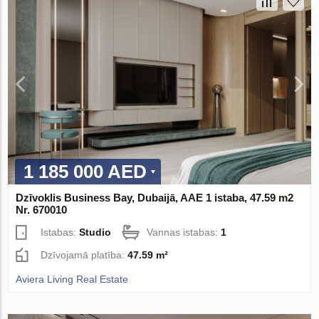
1 185 000 AED
Dzīvoklis Business Bay, Dubaijā, AAE 1 istaba, 47.59 m2
Nr. 670010
Istabas:
Studio
Vannas istabas:
1
Dzīvojamā platība:
47.59 m²
Aviera Living Real Estate