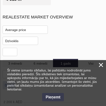
REALESTATE MARKET OVERVIEW
×
3 mēneši
6 mēneši
1 gads
Visi
Šī vietne izmanto sīkfailus, lai palīdzētu nodrošināt jums
vislabāko pieredzi. Šīs sīkdatnes tiek izmantotas, lai
apkopotu informāciju par to, kā jūs mijiedarbojaties ar mūsu
vietni, un ļautu mums jūs atcerēties. Izmantojot šo vietni, jūs
Dubai
piekrītat sīkdatņu izmantošanai analīzei un personalizētai
lietošanai.
Pieņemt