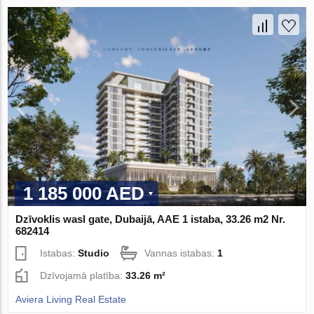
1 185 000 AED
Dzīvoklis wasl gate, Dubaijā, AAE 1 istaba, 33.26 m2 Nr.
682414
Istabas:
Studio
Vannas istabas:
1
Dzīvojamā platība:
33.26 m²
Aviera Living Real Estate