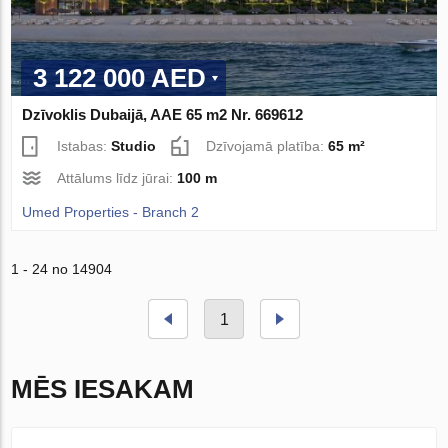
3 122 000 AED
Dzīvoklis Dubaijā, AAE 65 m2 Nr. 669612
Istabas:
Studio
Dzīvojamā platība:
65 m²
Attālums līdz jūrai:
100 m
Umed Properties - Branch 2
1 - 24 no 14904
1
MĒS IESAKAM