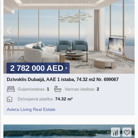
2 782 000 AED
Dzīvoklis Dubaijā, AAE 1 istaba, 74.32 m2 Nr. 699067
Guļamistabas:
1
Vannas istabas:
2
Dzīvojamā platība:
74.32 m²
Aviera Living Real Estate