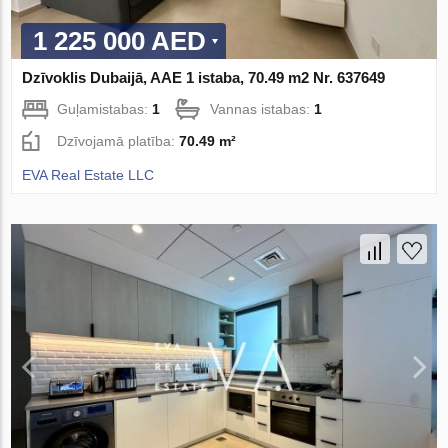
1 225 000 AED
Dzīvoklis Dubaijā, AAE 1 istaba, 70.49 m2 Nr. 637649
Guļamistabas:
1
Vannas istabas:
1
Dzīvojamā platība:
70.49 m²
EVA Real Estate LLC