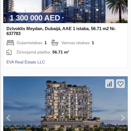
1 300 000 AED
Dzīvoklis Meydan, Dubaijā, AAE 1 istaba, 56.71 m2 Nr.
637783
Guļamistabas:
1
Vannas istabas:
1
Dzīvojamā platība:
56.71 m²
EVA Real Estate LLC