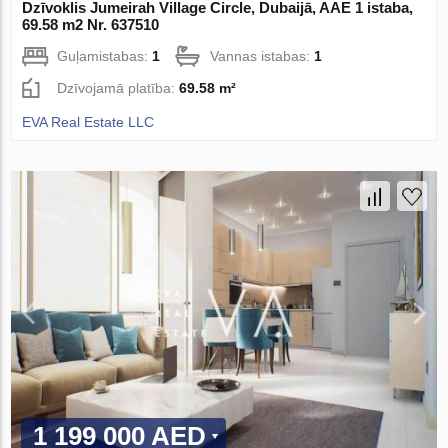
Dzīvoklis Jumeirah Village Circle, Dubaijā, AAE 1 istaba,
69.58 m2 Nr. 637510
Guļamistabas:
1
Vannas istabas:
1
Dzīvojamā platība:
69.58 m²
EVA Real Estate LLC
1 199 000 AED