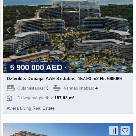
5 900 000 AED
Dzīvoklis Dubaijā, AAE 3 istabas, 157.93 m2 Nr. 699069
Guļamistabas:
3
Vannas istabas:
4
Dzīvojamā platība:
157.93 m²
Aviera Living Real Estate