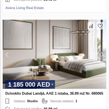
Aviera Living Real Estate
1 185 000 AED
Dzīvoklis Dubai Landjā, AAE 1 istaba, 36.89 m2 Nr. 680065
Istabas:
Studio
Vannas istabas:
1
Dzīvojamā platība:
36.89 m²