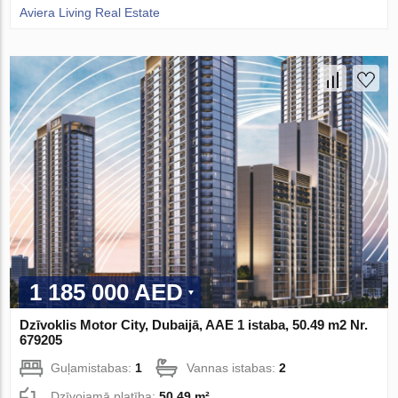
Aviera Living Real Estate
1 185 000 AED
Dzīvoklis Motor City, Dubaijā, AAE 1 istaba, 50.49 m2 Nr.
679205
Guļamistabas:
1
Vannas istabas:
2
Dzīvojamā platība:
50.49 m²