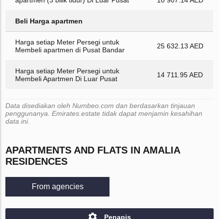
apartmen (3 bilik tidur) Di Luar Pusat
10 907.14 AED
Beli Harga apartmen
Harga setiap Meter Persegi untuk
25 632.13 AED
Membeli apartmen di Pusat Bandar
Harga setiap Meter Persegi untuk
14 711.95 AED
Membeli Apartmen Di Luar Pusat
Data disediakan oleh Numbeo.com dan berdasarkan tinjauan
penggunanya. Emirates.estate tidak dapat menjamin kesahihan
data ini.
APARTMENTS AND FLATS IN AMALIA
RESIDENCES
From agencies
Penapis