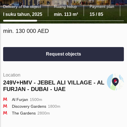
Delivery of the object
Ruang hidup
Payment plan
I suku tahun, 2025
min. 113 m²
15 / 85
min. 130 000 AED
Request objects
Location
249V+HMV - JEBEL ALI VILLAGE - AL
FURJAN - DUBAI - UAE
Al Furjan
1500m
Discovery Gardens
1800m
The Gardens
2800m