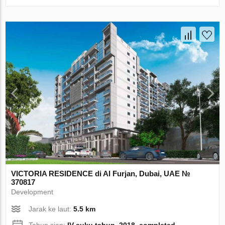
VICTORIA RESIDENCE di Al Furjan, Dubai, UAE №
370817
Development
Jarak ke laut:
5.5 km