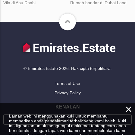
Vila di Abu Dhabi
Rumah bandar di Dubai Land
© Emirates.Estate 2026. Hak cipta terpelihara.
Terms of Use
Privacy Policy
×
KENALAN
Laman web ini menggunakan kuki untuk membantu
Tinggalkan pertanyaan anda
memberikan anda pengalaman terbaik yang kami boleh. Kuki
ini digunakan untuk mengumpul maklumat tentang cara anda
berinteraksi dengan tapak web kami dan membolehkan kami