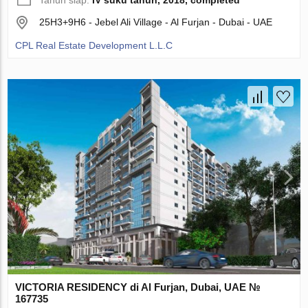
Tahun siap:
IV suku tahun, 2018, completed
25H3+9H6 - Jebel Ali Village - Al Furjan - Dubai - UAE
CPL Real Estate Development L.L.C
VICTORIA RESIDENCY di Al Furjan, Dubai, UAE №
167735