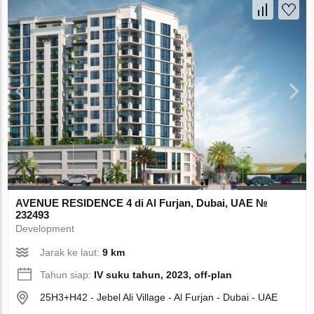
AVENUE RESIDENCE 4 di Al Furjan, Dubai, UAE №
232493
Development
Jarak ke laut:
9 km
Tahun siap:
IV suku tahun, 2023, off-plan
25H3+H42 - Jebel Ali Village - Al Furjan - Dubai - UAE