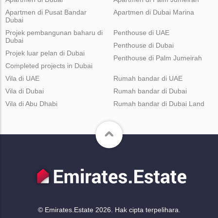
Apartmen di Pusat Bandar
Apartmen di Dubai Marina
Dubai
Projek pembangunan baharu di
Penthouse di UAE
Dubai
Penthouse di Dubai
Projek luar pelan di Dubai
Penthouse di Palm Jumeirah
Completed projects in Dubai
Vila di UAE
Rumah bandar di UAE
Vila di Dubai
Rumah bandar di Dubai
Vila di Abu Dhabi
Rumah bandar di Dubai Land
© Emirates.Estate 2026. Hak cipta terpelihara.