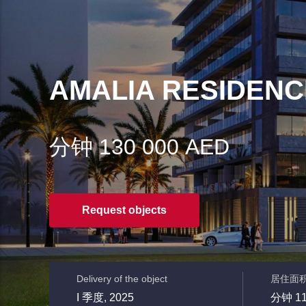
AMALIA RESIDEN
分钟 130 000 AED
Request objects
Delivery of the object
居住面
I 季度, 2025
分钟 1