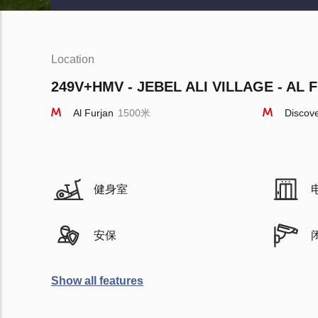
Location
249V+HMV - JEBEL ALI VILLAGE - AL 
Al Furjan
1500米
Discov
健身室
安保
Show all features