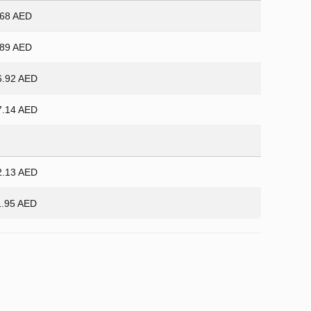
.68 AED
.89 AED
6.92 AED
7.14 AED
2.13 AED
1.95 AED