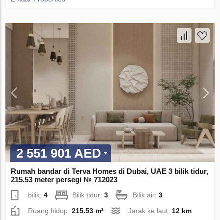
2 551 901 AED
Rumah bandar di Terva Homes di Dubai, UAE 3 bilik tidur,
215.53 meter persegi № 712023
bilik:
4
Bilik tidur:
3
Bilik air:
3
Ruang hidup:
215.53 m²
Jarak ke laut:
12 km