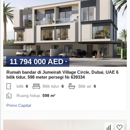
11 794 000 AED
Rumah bandar di Jumeirah Village Circle, Dubai, UAE 6
bilik tidur, 598 meter persegi № 639334
bilik:
6
Bilik tidur:
6
Bilik air:
6
Ruang hidup:
598 m²
Primo Capital