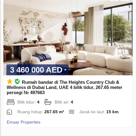
3 460 000 AED
Rumah bandar di The Heights Country Club &
Wellness di Dubai Land, UAE 4 bilik tidur, 267.65 meter
persegi № 497663
Bilik tidur:
4
Bilik air:
4
Ruang hidup:
267.65 m²
Jarak ke laut:
15 km
Emaar Properties