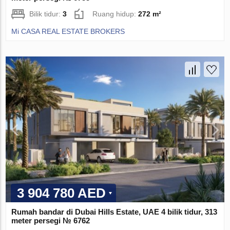
Bilik tidur:
3
Ruang hidup:
272 m²
Mi CASA REAL ESTATE BROKERS
3 904 780 AED
Rumah bandar di Dubai Hills Estate, UAE 4 bilik tidur, 313
meter persegi № 6762