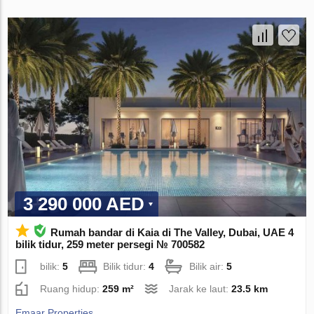
3 290 000 AED
Rumah bandar di Kaia di The Valley, Dubai, UAE 4
bilik tidur, 259 meter persegi № 700582
bilik:
5
Bilik tidur:
4
Bilik air:
5
Ruang hidup:
259 m²
Jarak ke laut:
23.5 km
Emaar Properties