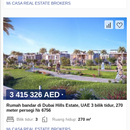
Mi CASA REAL ESTATE BROKERS
3 415 326 AED
Rumah bandar di Dubai Hills Estate, UAE 3 bilik tidur, 270
meter persegi № 6756
Bilik tidur:
3
Ruang hidup:
270 m²
Mi CASA REAL ESTATE BROKERS