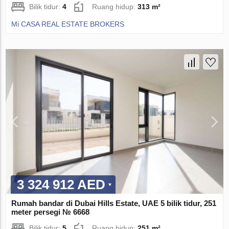
Bilik tidur:
4
Ruang hidup:
313 m²
Mi CASA REAL ESTATE BROKERS
3 324 912 AED
Rumah bandar di Dubai Hills Estate, UAE 5 bilik tidur, 251
meter persegi № 6668
Bilik tidur:
5
Ruang hidup:
251 m²