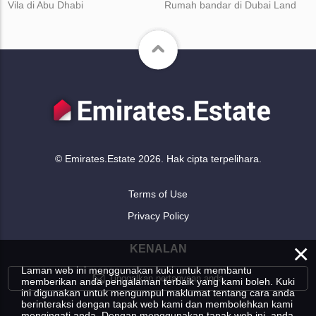
Vila di Abu Dhabi
Rumah bandar di Dubai Land
© Emirates.Estate 2026. Hak cipta terpelihara.
Terms of Use
Privacy Policy
×
KENALAN
Laman web ini menggunakan kuki untuk membantu
Tinggalkan pertanyaan anda
memberikan anda pengalaman terbaik yang kami boleh. Kuki
ini digunakan untuk mengumpul maklumat tentang cara anda
berinteraksi dengan tapak web kami dan membolehkan kami
mengingati anda. Dengan menggunakan tapak web ini, anda