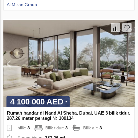
Al Mizan Group
4 100 000 AED
Rumah bandar di Nadd Al Sheba, Dubai, UAE 3 bilik tidur,
287.26 meter persegi № 109134
bilik:
3
Bilik tidur:
3
Bilik air:
3
Ruang hidup:
287.26 m²