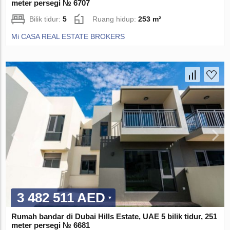
meter persegi № 6707
Bilik tidur:
5
Ruang hidup:
253 m²
Mi CASA REAL ESTATE BROKERS
3 482 511 AED
Rumah bandar di Dubai Hills Estate, UAE 5 bilik tidur, 251
meter persegi № 6681