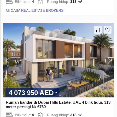
Bilik tidur:
4
Ruang hidup:
313 m²
Mi CASA REAL ESTATE BROKERS
4 073 950 AED
Rumah bandar di Dubai Hills Estate, UAE 4 bilik tidur, 313
meter persegi № 6760
Bilik tidur:
4
Ruang hidup:
313 m²