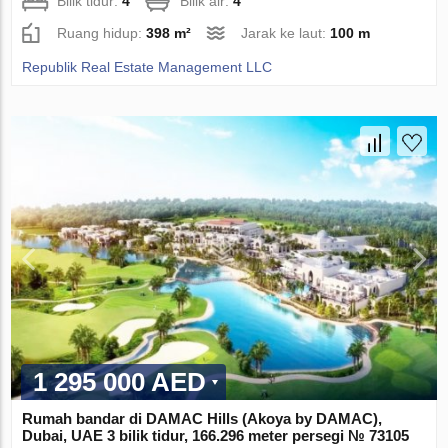
Bilik tidur:
4
Bilik air:
4
Ruang hidup:
398 m²
Jarak ke laut:
100 m
Republik Real Estate Management LLC
1 295 000 AED
Rumah bandar di DAMAC Hills (Akoya by DAMAC),
Dubai, UAE 3 bilik tidur, 166.296 meter persegi № 73105