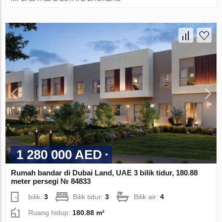
1 280 000 AED
Rumah bandar di Dubai Land, UAE 3 bilik tidur, 180.88
meter persegi № 84833
bilik:
3
Bilik tidur:
3
Bilik air:
4
Ruang hidup:
180.88 m²