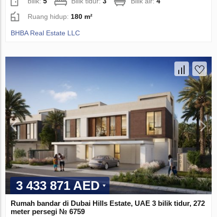
bilik:
5
Bilik tidur:
3
Bilik air:
4
Ruang hidup:
180 m²
BHBA Real Estate LLC
3 433 871 AED
Rumah bandar di Dubai Hills Estate, UAE 3 bilik tidur, 272
meter persegi № 6759