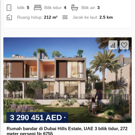
bilik:
5
Bilik tidur:
4
Bilik air:
3
Ruang hidup:
212 m²
Jarak ke laut:
2.5 km
3 290 451 AED
Rumah bandar di Dubai Hills Estate, UAE 3 bilik tidur, 272
meter persegi № 6755