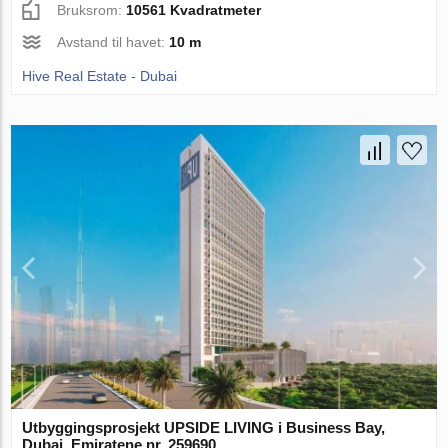
Bruksrom:
10561 Kvadratmeter
Avstand til havet:
10 m
Hive Real Estate - Dubai
Utbyggingsprosjekt UPSIDE LIVING i Business Bay,
Dubai, Emiratene nr. 259690