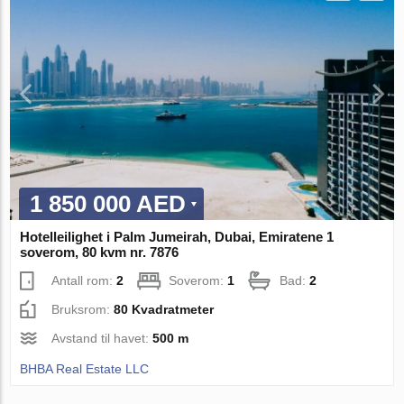
1 850 000 AED
Hotelleilighet i Palm Jumeirah, Dubai, Emiratene 1
soverom, 80 kvm nr. 7876
Antall rom:
2
Soverom:
1
Bad:
2
Bruksrom:
80 Kvadratmeter
Avstand til havet:
500 m
BHBA Real Estate LLC