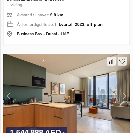
Utvikling
Avstand til havet:
9.9 km
År for ferdigstillelse:
II kvartal, 2023, off-plan
Business Bay - Dubai - UAE
1 544 888 AED