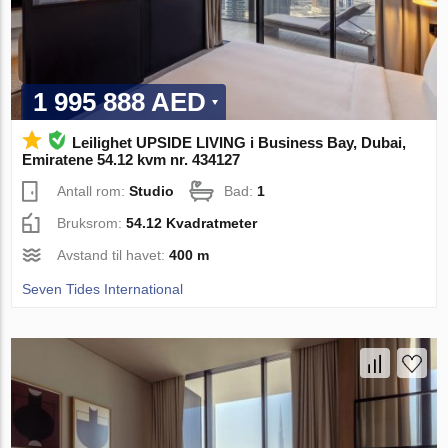
1 995 888 AED
Leilighet UPSIDE LIVING i Business Bay, Dubai,
Emiratene 54.12 kvm nr. 434127
Antall rom:
Studio
Bad:
1
Bruksrom:
54.12 Kvadratmeter
Avstand til havet:
400 m
Seven Tides International