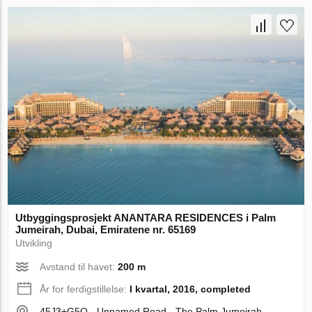
Utbyggingsprosjekt ANANTARA RESIDENCES i Palm
Jumeirah, Dubai, Emiratene nr. 65169
Utvikling
Avstand til havet:
200 m
År for ferdigstillelse:
I kvartal, 2016, completed
45J3+G5Q - Unnamed Road - The Palm Jumeirah -