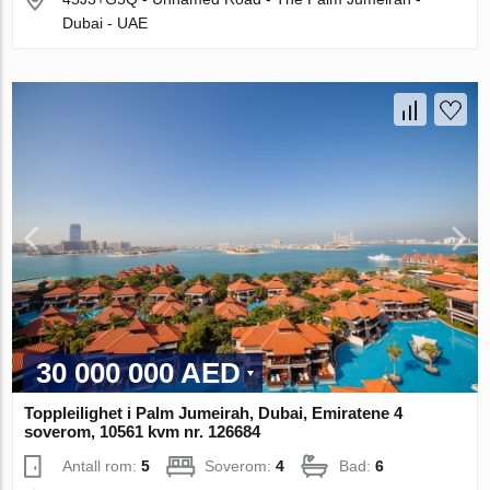
Dubai - UAE
30 000 000 AED
Toppleilighet i Palm Jumeirah, Dubai, Emiratene 4
soverom, 10561 kvm nr. 126684
Antall rom:
5
Soverom:
4
Bad:
6