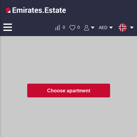
0
0
AED
Choose apartment