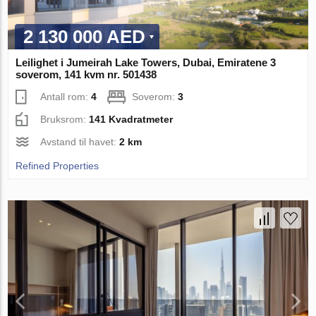
2 130 000 AED
Leilighet i Jumeirah Lake Towers, Dubai, Emiratene 3
soverom, 141 kvm nr. 501438
Antall rom:
4
Soverom:
3
Bruksrom:
141 Kvadratmeter
Avstand til havet:
2 km
Refined Properties