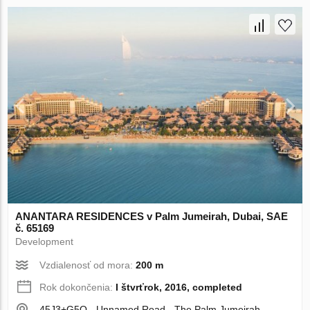
ANANTARA RESIDENCES v Palm Jumeirah, Dubai, SAE
č. 65169
Development
Vzdialenosť od mora:
200 m
Rok dokončenia:
I štvrťrok, 2016, completed
45J3+G5Q - Unnamed Road - The Palm Jumeirah -