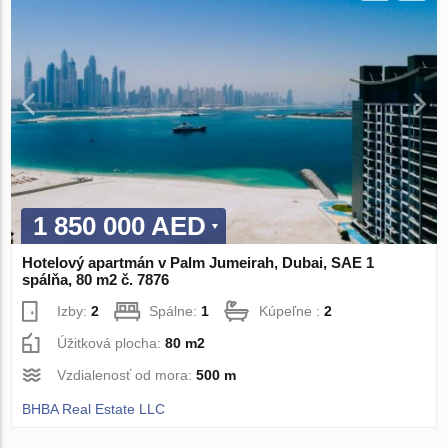
1 850 000 AED
Hotelový apartmán v Palm Jumeirah, Dubai, SAE 1
spálňa, 80 m2 č. 7876
Izby:
2
Spálne:
1
Kúpeľne :
2
Úžitková plocha:
80 m2
Vzdialenosť od mora:
500 m
BHBA Real Estate LLC