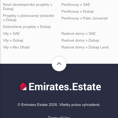
Nové developerske projekty v
Penthousy v SAE
Dubaji
Penthousy v Dubaji
Projekty v plánovanej výstavbe
Penthousy v Palm Jumeirah
v Dubaji
Dokončené projekty v Dubaji
Vily v SAE
Radové domy v SAE
Vily v Dubaji
Radové domy v Dubaji
Vily v Abu Dhabi
Radové domy v Dubaji Land
© Emirates.Estate 2026. Všetky práva vyhradené.
Terms of Use