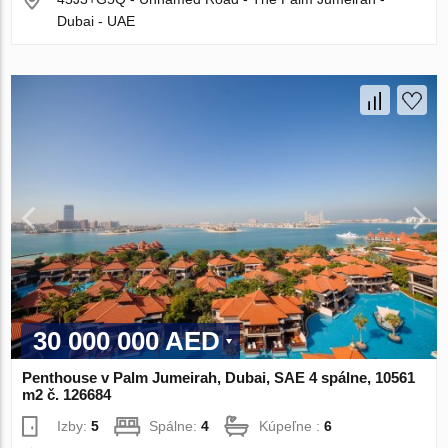
Dubai - UAE
30 000 000 AED
Penthouse v Palm Jumeirah, Dubai, SAE 4 spálne, 10561
m2 č. 126684
Izby:
5
Spálne:
4
Kúpeľne :
6