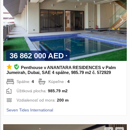
36 862 000 AED
Penthouse v ANANTARA RESIDENCES v Palm
Jumeirah, Dubai, SAE 4 spálne, 985.79 m2 č. 572929
Spálne:
4
Kúpeľne :
4
Úžitková plocha:
985.79 m2
Vzdialenosť od mora:
200 m
Seven Tides International