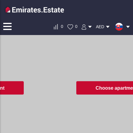
0
0
AED
Choose apartment