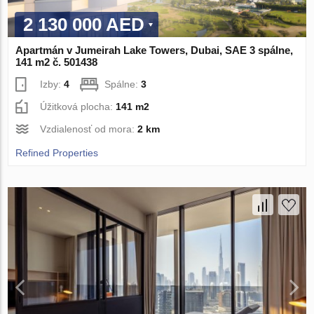
2 130 000 AED
Apartmán v Jumeirah Lake Towers, Dubai, SAE 3 spálne,
141 m2 č. 501438
Izby:
4
Spálne:
3
Úžitková plocha:
141 m2
Vzdialenosť od mora:
2 km
Refined Properties