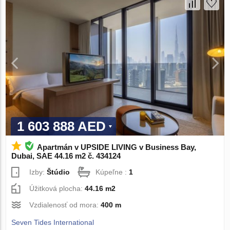
1 603 888 AED
Apartmán v UPSIDE LIVING v Business Bay,
Dubai, SAE 44.16 m2 č. 434124
Izby:
Štúdio
Kúpeľne :
1
Úžitková plocha:
44.16 m2
Vzdialenosť od mora:
400 m
Seven Tides International