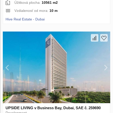
Úžitková plocha:
10561 m2
Vzdialenosť od mora:
10 m
Hive Real Estate - Dubai
UPSIDE LIVING v Business Bay, Dubai, SAE č. 259690
Development