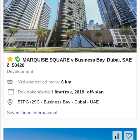
MARQUISE SQUARE v Business Bay, Dubai, SAE
č. 50420
Development
Vzdialenosť od mora:
6 km
Rok dokončenia:
I štvrťrok, 2019, off-plan
57PG+29C - Business Bay - Dubai - UAE
Seven Tides International