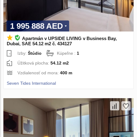
1 995 888 AED
Apartmán v UPSIDE LIVING v Business Bay,
Dubai, SAE 54.12 m2 č. 434127
Izby:
Štúdio
Kúpeľne :
1
Úžitková plocha:
54.12 m2
Vzdialenosť od mora:
400 m
Seven Tides International