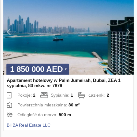
1 850 000 AED
Apartament hotelowy w Palm Jumeirah, Dubai, ZEA 1
sypialnia, 80 mkw. nr 7876
Pokoje:
2
Sypialnie:
1
Łazienki:
2
Powierzchnia mieszkalna:
80 m²
Odległość do morza:
500 m
BHBA Real Estate LLC