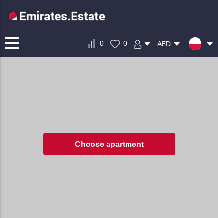
0
0
AED
Choose apartment