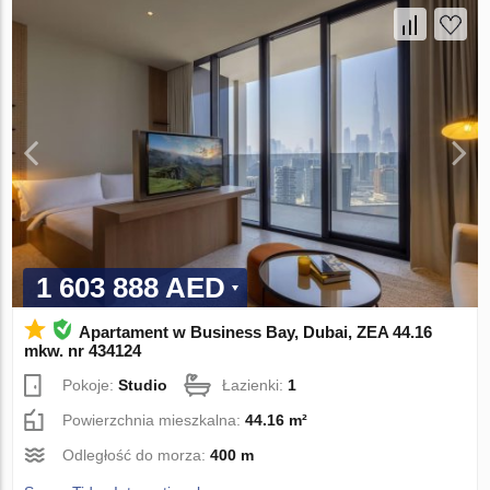
1 603 888 AED
Apartament w Business Bay, Dubai, ZEA 44.16
mkw. nr 434124
Pokoje:
Studio
Łazienki:
1
Powierzchnia mieszkalna:
44.16 m²
Odległość do morza:
400 m