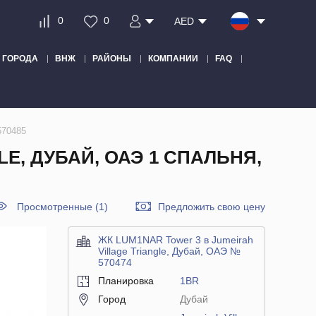
0
0
AED
ГОРОДА
ВНЖ
РАЙОНЫ
КОМПАНИИ
FAQ
570485
E, ДУБАЙ, ОАЭ 1 СПАЛЬНЯ,
Просмотренные (1)
Предложить свою цену
ЖК LUM1NAR Tower 3 в Jumeirah
Village Triangle, Дубай, ОАЭ №
570474
Планировка
1BR
Город
Дубай