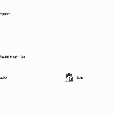
ерраса
ожно с детьми
афе
Бар