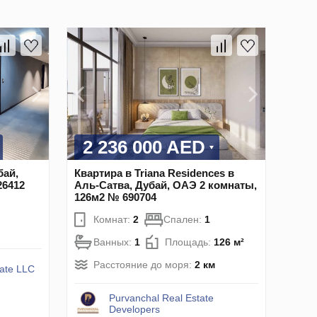
2 236 000 AED
бай,
Квартира в Triana Residences в
26412
Аль-Сатва, Дубай, ОАЭ 2 комнаты,
126м2 № 690704
Комнат:
2
Спален:
1
Ванных:
1
Площадь:
126 м²
Расстояние до моря:
2 км
tate LLC
Purvanchal Real Estate
Developers