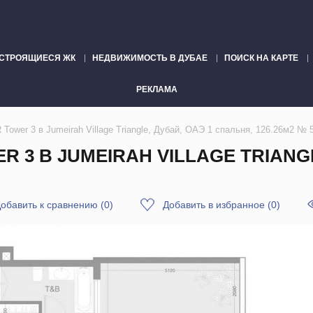
СТРОЯЩИЕСЯ ЖК
НЕДВИЖИМОСТЬ В ДУБАЕ
ПОИСК НА КАРТЕ
РЕКЛАМА
ower 3 в Jumeirah Village Triangle, Дубай, ОАЭ 1 спальня, 126.26м2 № 
 3 В JUMEIRAH VILLAGE TRIANGL
обавить к сравнению
(
0
)
Добавить в избранное
(
0
)