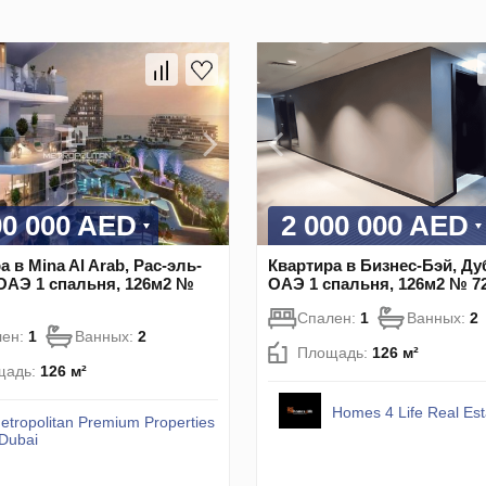
00 000 AED
2 000 000 AED
а в Mina Al Arab, Рас-эль-
Квартира в Бизнес-Бэй, Ду
ОАЭ 1 спальня, 126м2 №
ОАЭ 1 спальня, 126м2 № 7
Спален:
1
Ванных:
2
лен:
1
Ванных:
2
Площадь:
126 м²
щадь:
126 м²
Homes 4 Life Real Es
etropolitan Premium Properties
 Dubai