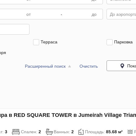
-
До аэропорта
Терраса
Парковка
оря
Пока
Расширенный поиск
Очистить
ра в RED SQUARE TOWER в Jumeirah Village Trian
т:
3
Спален:
2
Ванных:
2
Площадь:
85.68 м²