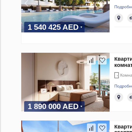
Подробн
1 540 425 AED
Кварти
комнат
Комна
Подробн
1 890 000 AED
Кварти