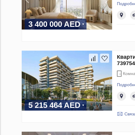
Подробн
3 400 000 AED
Кварти
739754
Комна
Подробн
5 215 464 AED
Связ