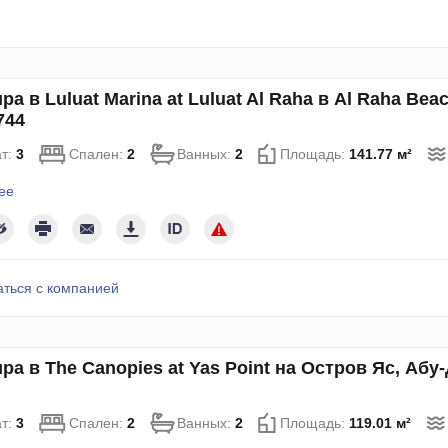
ра в Luluat Marina at Luluat Al Raha в Al Raha Be
744
т:
3
Спален:
2
Ванных:
2
Площадь:
141.77 м²
ее
аться с компанией
ра в The Canopies at Yas Point на Остров Яс, Аб
т:
3
Спален:
2
Ванных:
2
Площадь:
119.01 м²