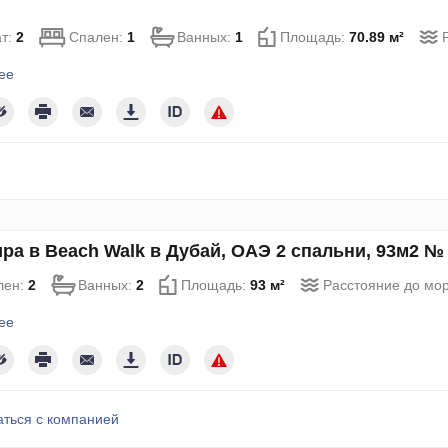
т:
2
Спален:
1
Ванных:
1
Площадь:
70.89 м²
ее
ра в Beach Walk в Дубай, ОАЭ 2 спальни, 93м2 №
лен:
2
Ванных:
2
Площадь:
93 м²
Расстояние до мо
ее
аться с компанией