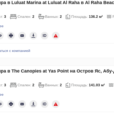
ра в Luluat Marina at Luluat Al Raha в Al Raha Be
т:
3
Спален:
2
Ванных:
2
Площадь:
136.2 м²
ее
аться с компанией
ра в The Canopies at Yas Point на Остров Яс, Аб
т:
3
Спален:
2
Ванных:
2
Площадь:
141.03 м²
ее