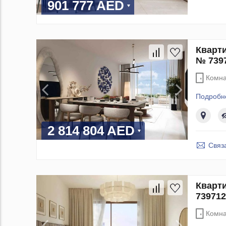
901 777 AED
Кварти
№ 739
Комна
Подробн
2 814 804 AED
Связ
Кварти
739712
Комна