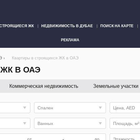
СТРОЯЩИЕСЯ ЖК
НЕДВИЖИМОСТЬ В ДУБАЕ
ПОИСК НА КАРТЕ
РЕКЛАМА
Э
›
Квартиры в строящихся ЖК в ОАЭ
ЖК В ОАЭ
Коммерческая недвижимость
Земельные участки
Спален
Цена, AED
Ванных
Площадь, м²
-
Этажность