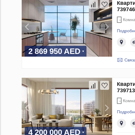
Кварти
739746
Комна
Подробн
2 869 950 AED
Связ
Кварти
739713
Комна
Подробн
4 200 000 AED