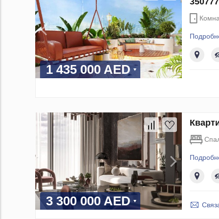
350777
Комна
Подробн
1 435 000 AED
Кварти
Спа
Подробн
3 300 000 AED
Связ