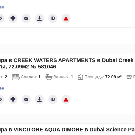
ее
ра в CREEK WATERS APARTMENTS в Dubai Creek Ha
ы, 72.09м2 № 581046
т:
2
Спален:
1
Ванных:
1
Площадь:
72.09 м²
ее
ра в VINCITORE AQUA DIMORE в Dubai Science Par