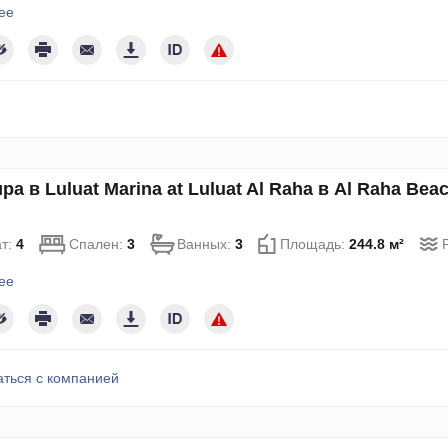
ее
ра в Luluat Marina at Luluat Al Raha в Al Raha Be
т:
4
Спален:
3
Ванных:
3
Площадь:
244.8 м²
ее
аться с компанией