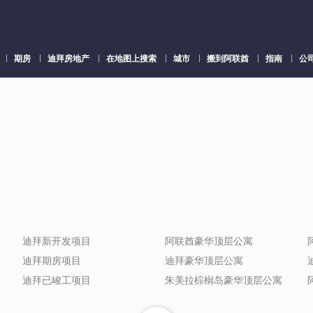
期房
迪拜房地产
在地图上搜索
城市
搬到阿联酋
指南
公
迪拜新开发项目
阿联酋豪华顶层公寓
迪拜期房项目
迪拜豪华顶层公寓
迪拜已峻工项目
朱美拉棕榈岛豪华顶层公寓