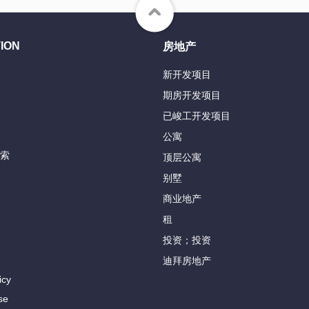
ION
房地产
新开发项目
期房开发项目
已峻工开发项目
公寓
索
顶层公寓
别墅
商业地产
租
投资；投资
迪拜房地产
icy
se