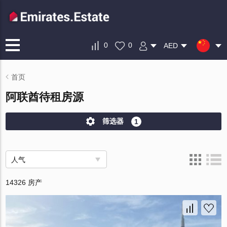
0
0
AED
首页
阿联酋待租房源
筛选器
1
人气
14326 房产