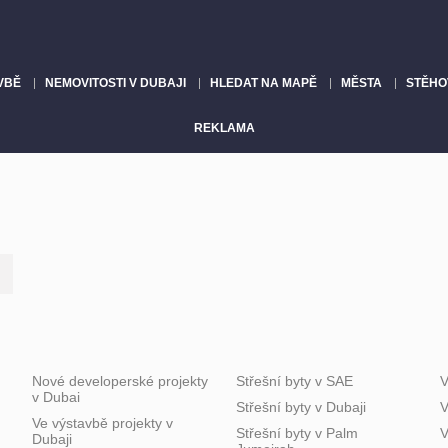
VBĚ
NEMOVITOSTI V DUBAJI
HLEDAT NA MAPĚ
MĚSTA
STĚHO
REKLAMA
Nové developerské projekty
Střešní byty v SAE
V
v Dubai
Střešní byty v Dubaji
V
Ve výstavbě projekty v
Střešní byty v Palm
V
Dubaji