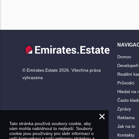
NAVIGA
Domov
Developeři
© Emirates.Estate 2026. Všechna práva
Realitní ka
vyhrazena
Průvodci
Hledat na
Často klad
Zprávy
×
Reklama
Tato stránka používá soubory cookie, aby
Jak na to
vám mohla nabídnout to nejlepší. Soubory
cookie jsou používány pro sběr informací o
Kontakty
vaší komunikaci s naší webovou stránkou a