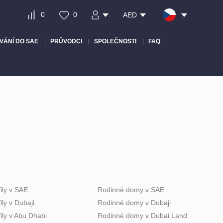
0
0
AED
VÁNÍ DO SAE
PRŮVODCI
SPOLEČNOSTI
FAQ
ily v SAE
Rodinné domy v SAE
ily v Dubaji
Rodinné domy v Dubaji
ily v Abu Dhabi
Rodinné domy v Dubai Land