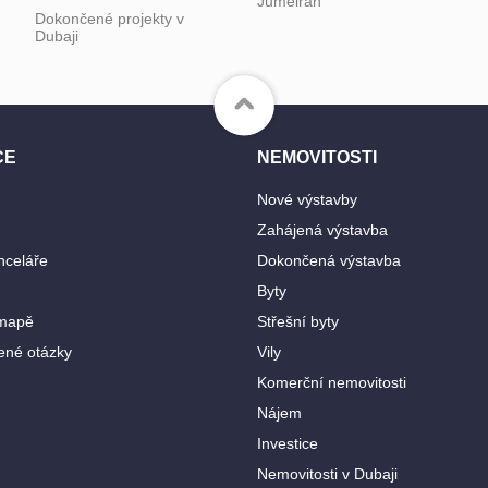
Jumeirah
Dokončené projekty v
Dubaji
CE
NEMOVITOSTI
Nové výstavby
Zahájená výstavba
nceláře
Dokončená výstavba
Byty
 mapě
Střešní byty
ené otázky
Vily
Komerční nemovitosti
Nájem
Investice
Nemovitosti v Dubaji