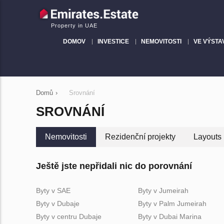
Property in UAE
DOMOV
INVESTICE
NEMOVITOSTI
VE VÝSTA
Domů
›
Srovnání
SROVNÁNÍ
Nemovitosti
Rezidenční projekty
Layouts
Ještě jste nepřidali nic do porovnání
Byty v SAE
Byty v Jumeirah
Byty v Dubaje
Byty v Palm Jumeirah
Byty v centru Dubaje
Byty v Dubai Marina