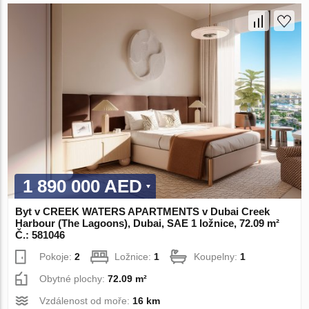
1 890 000 AED
Byt v CREEK WATERS APARTMENTS v Dubai Creek
Harbour (The Lagoons), Dubai, SAE 1 ložnice, 72.09 m²
Č.: 581046
Pokoje:
2
Ložnice:
1
Koupelny:
1
Obytné plochy:
72.09 m²
Vzdálenost od moře:
16 km