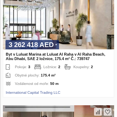
3 262 418 AED
Byt v Luluat Marina at Luluat Al Raha v Al Raha Beach,
Abu Dhabi, SAE 2 ložnice, 175.4 m² Č.: 739747
Pokoje:
3
Ložnice:
2
Koupelny:
2
Obytné plochy:
175.4 m²
Vzdálenost od moře:
50 m
International Capital Trading LLC