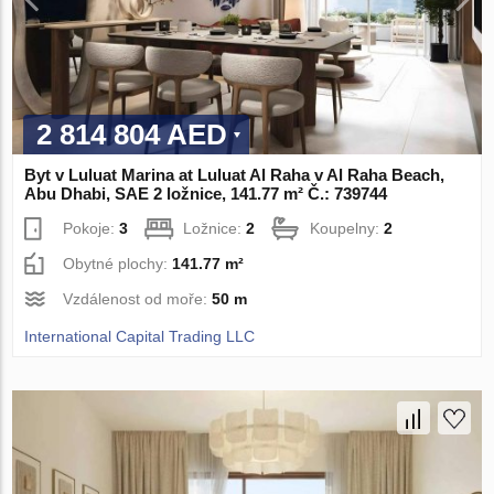
2 814 804 AED
Byt v Luluat Marina at Luluat Al Raha v Al Raha Beach,
Abu Dhabi, SAE 2 ložnice, 141.77 m² Č.: 739744
Pokoje:
3
Ložnice:
2
Koupelny:
2
Obytné plochy:
141.77 m²
Vzdálenost od moře:
50 m
International Capital Trading LLC