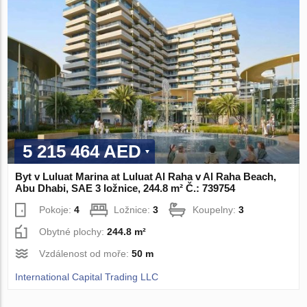
5 215 464 AED
Byt v Luluat Marina at Luluat Al Raha v Al Raha Beach,
Abu Dhabi, SAE 3 ložnice, 244.8 m² Č.: 739754
Pokoje:
4
Ložnice:
3
Koupelny:
3
Obytné plochy:
244.8 m²
Vzdálenost od moře:
50 m
International Capital Trading LLC