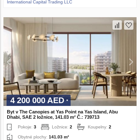
International Capital Trading LLC
4 200 000 AED
Byt v The Canopies at Yas Point na Yas Island, Abu
Dhabi, SAE 2 ložnice, 141.03 m² Č.: 739713
Pokoje:
3
Ložnice:
2
Koupelny:
2
Obytné plochy:
141.03 m²