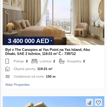
3 400 000 AED
Byt v The Canopies at Yas Point na Yas Island, Abu
Dhabi, SAE 2 ložnice, 119.01 m² Č.: 739712
Pokoje:
3
Ložnice:
2
Koupelny:
2
Obytné plochy:
119.01 m²
Vzdálenost od moře:
150 m
Aldar Properties