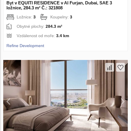
Byt v EQUITI RESIDENCE v Al Furjan, Dubai, SAE 3
ložnice, 284.3 m² Č.: 321808
Ložnice:
3
Koupelny:
3
Obytné plochy:
284.3 m²
Vzdálenost od moře:
3.4 km
Refine Development