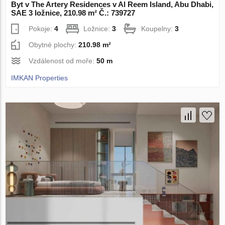
Byt v The Artery Residences v Al Reem Island, Abu Dhabi,
SAE 3 ložnice, 210.98 m² Č.: 739727
Pokoje:
4
Ložnice:
3
Koupelny:
3
Obytné plochy:
210.98 m²
Vzdálenost od moře:
50 m
IMKAN Properties