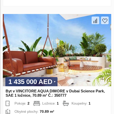
1 435 000 AED
Byt v VINCITORE AQUA DIMORE v Dubai Science Park,
SAE 1 ložnice, 70.89 m² Č.: 350777
Pokoje:
2
Ložnice:
1
Koupelny:
1
Obytné plochy:
70.89 m²