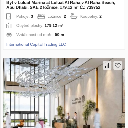
Byt v Luluat Marina at Luluat Al Raha v Al Raha Beach,
Abu Dhabi, SAE 2 ložnice, 179.12 m² Č.: 739752
Pokoje:
3
Ložnice:
2
Koupelny:
2
Obytné plochy:
179.12 m²
Vzdálenost od moře:
50 m
International Capital Trading LLC