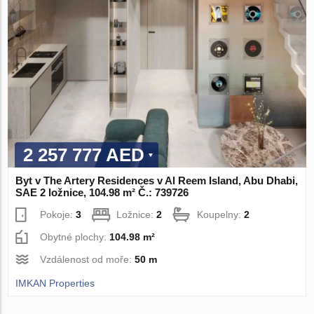
2 257 777 AED
Byt v The Artery Residences v Al Reem Island, Abu Dhabi,
SAE 2 ložnice, 104.98 m² Č.: 739726
Pokoje:
3
Ložnice:
2
Koupelny:
2
Obytné plochy:
104.98 m²
Vzdálenost od moře:
50 m
IMKAN Properties