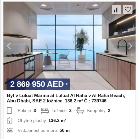
2 869 950 AED
Byt v Luluat Marina at Luluat Al Raha v Al Raha Beach,
Abu Dhabi, SAE 2 ložnice, 136.2 m² Č.: 739746
Pokoje:
3
Ložnice:
2
Koupelny:
2
Obytné plochy:
136.2 m²
Vzdálenost od moře:
50 m