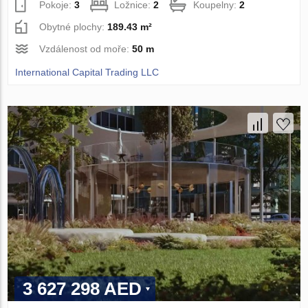
Pokoje:
3
Ložnice:
2
Koupelny:
2
Obytné plochy:
189.43 m²
Vzdálenost od moře:
50 m
International Capital Trading LLC
3 627 298 AED