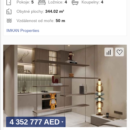
Pokoje:
5
Ložnice:
4
Koupelny:
4
Obytné plochy:
344.02 m²
Vzdálenost od moře:
50 m
IMKAN Properties
4 352 777 AED