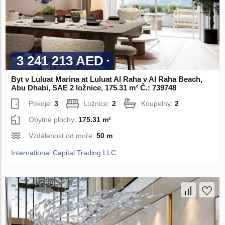
3 241 213 AED
Byt v Luluat Marina at Luluat Al Raha v Al Raha Beach,
Abu Dhabi, SAE 2 ložnice, 175.31 m² Č.: 739748
Pokoje:
3
Ložnice:
2
Koupelny:
2
Obytné plochy:
175.31 m²
Vzdálenost od moře:
50 m
International Capital Trading LLC