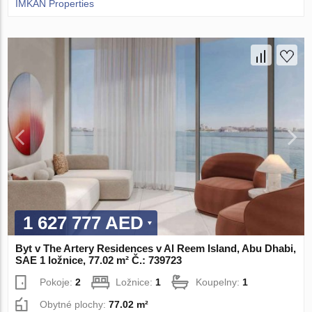
IMKAN Properties
1 627 777 AED
Byt v The Artery Residences v Al Reem Island, Abu Dhabi,
SAE 1 ložnice, 77.02 m² Č.: 739723
Pokoje:
2
Ložnice:
1
Koupelny:
1
Obytné plochy:
77.02 m²