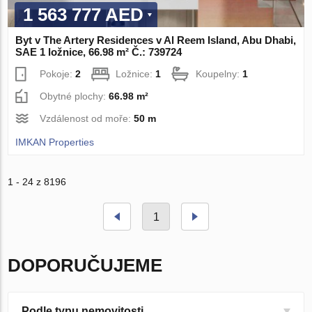
1 563 777 AED
Byt v The Artery Residences v Al Reem Island, Abu Dhabi,
SAE 1 ložnice, 66.98 m² Č.: 739724
Pokoje:
2
Ložnice:
1
Koupelny:
1
Obytné plochy:
66.98 m²
Vzdálenost od moře:
50 m
IMKAN Properties
1 - 24 z 8196
1
DOPORUČUJEME
Podle typu nemovitosti