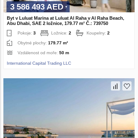
3 586 493 AED
Byt v Luluat Marina at Luluat Al Raha v Al Raha Beach,
Abu Dhabi, SAE 2 ložnice, 179.77 m² Č.: 739750
Pokoje:
3
Ložnice:
2
Koupelny:
2
Obytné plochy:
179.77 m²
Vzdálenost od moře:
50 m
International Capital Trading LLC