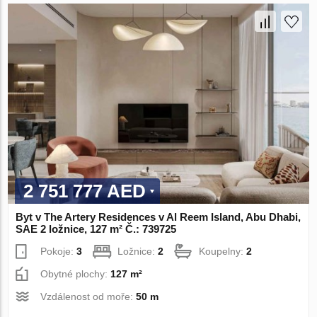
2 751 777 AED
Byt v The Artery Residences v Al Reem Island, Abu Dhabi,
SAE 2 ložnice, 127 m² Č.: 739725
Pokoje:
3
Ložnice:
2
Koupelny:
2
Obytné plochy:
127 m²
Vzdálenost od moře:
50 m