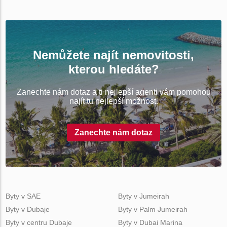
Nemůžete najít nemovitosti,
kterou hledáte?
Zanechte nám dotaz a ti nejlepší agenti vám pomohou
najít tu nejlepší možnost.
Zanechte nám dotaz
Byty v SAE
Byty v Jumeirah
Byty v Dubaje
Byty v Palm Jumeirah
Byty v centru Dubaje
Byty v Dubai Marina