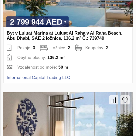
2 799 944 AED
Byt v Luluat Marina at Luluat Al Raha v Al Raha Beach,
Abu Dhabi, SAE 2 ložnice, 136.2 m² Č.: 739749
Pokoje:
3
Ložnice:
2
Koupelny:
2
Obytné plochy:
136.2 m²
Vzdálenost od moře:
50 m
International Capital Trading LLC