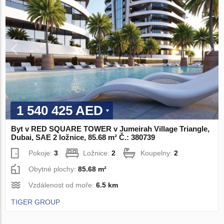
1 540 425 AED
Byt v RED SQUARE TOWER v Jumeirah Village Triangle,
Dubai, SAE 2 ložnice, 85.68 m² Č.: 380739
Pokoje:
3
Ložnice:
2
Koupelny:
2
Obytné plochy:
85.68 m²
Vzdálenost od moře:
6.5 km
TIGER GROUP