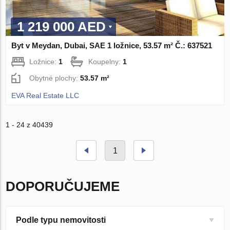
1 219 000 AED
Byt v Meydan, Dubai, SAE 1 ložnice, 53.57 m² Č.: 637521
Ložnice:
1
Koupelny:
1
Obytné plochy:
53.57 m²
EVA Real Estate LLC
1 - 24 z 40439
1
DOPORUČUJEME
Podle typu nemovitosti