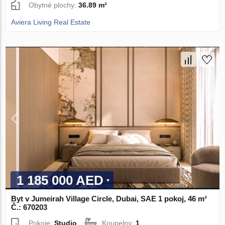
Obytné plochy:
36.89 m²
Aviera Living Real Estate
1 185 000 AED
Byt v Jumeirah Village Circle, Dubai, SAE 1 pokoj, 46 m²
Č.: 670203
Pokoje:
Studio
Koupelny:
1