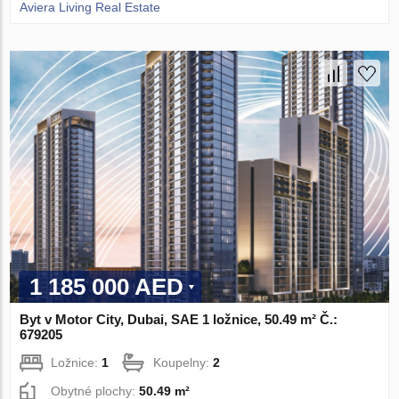
Aviera Living Real Estate
1 185 000 AED
Byt v Motor City, Dubai, SAE 1 ložnice, 50.49 m² Č.:
679205
Ložnice:
1
Koupelny:
2
Obytné plochy:
50.49 m²