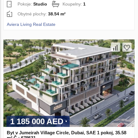
Pokoje:
Studio
Koupelny:
1
Obytné plochy:
38.54 m²
Aviera Living Real Estate
1 185 000 AED
Byt v Jumeirah Village Circle, Dubai, SAE 1 pokoj, 35.58
m² Č.: 679531