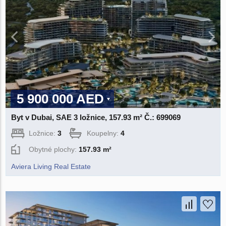
5 900 000 AED
Byt v Dubai, SAE 3 ložnice, 157.93 m² Č.: 699069
Ložnice:
3
Koupelny:
4
Obytné plochy:
157.93 m²
Aviera Living Real Estate