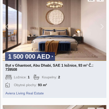
1 500 000 AED
Byt v Ghantoot, Abu Dhabi, SAE 1 ložnice, 93 m² Č.:
739508
Ložnice:
1
Koupelny:
2
Obytné plochy:
93 m²
Aviera Living Real Estate