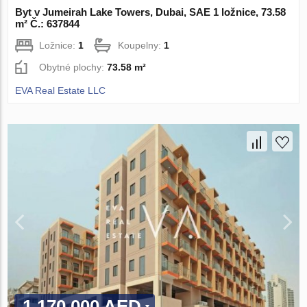
Byt v Jumeirah Lake Towers, Dubai, SAE 1 ložnice, 73.58
m² Č.: 637844
Ložnice:
1
Koupelny:
1
Obytné plochy:
73.58 m²
EVA Real Estate LLC
1 170 000 AED