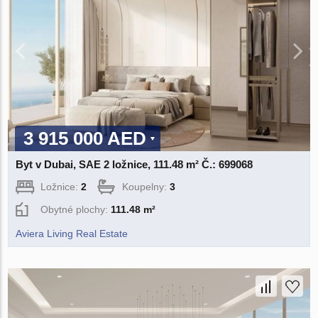
3 915 000 AED
Byt v Dubai, SAE 2 ložnice, 111.48 m² Č.: 699068
Ložnice:
2
Koupelny:
3
Obytné plochy:
111.48 m²
Aviera Living Real Estate