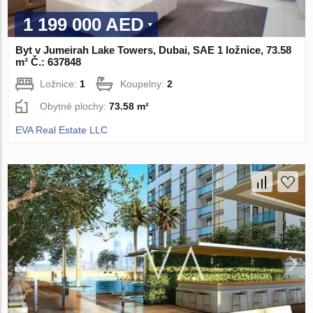
1 199 000 AED
Byt v Jumeirah Lake Towers, Dubai, SAE 1 ložnice, 73.58
m² Č.: 637848
Ložnice:
1
Koupelny:
2
Obytné plochy:
73.58 m²
EVA Real Estate LLC