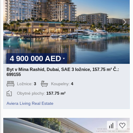
4 900 000 AED
Byt v Mina Rashid, Dubai, SAE 3 ložnice, 157.75 m² Č.:
699155
Ložnice:
3
Koupelny:
4
Obytné plochy:
157.75 m²
Aviera Living Real Estate