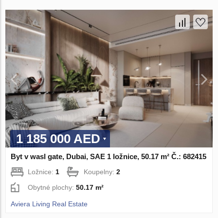
1 185 000 AED
Byt v wasl gate, Dubai, SAE 1 ložnice, 50.17 m² Č.: 682415
Ložnice:
1
Koupelny:
2
Obytné plochy:
50.17 m²
Aviera Living Real Estate