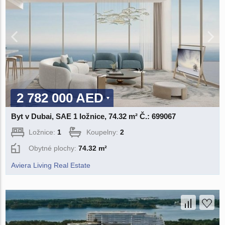
2 782 000 AED
Byt v Dubai, SAE 1 ložnice, 74.32 m² Č.: 699067
Ložnice:
1
Koupelny:
2
Obytné plochy:
74.32 m²
Aviera Living Real Estate