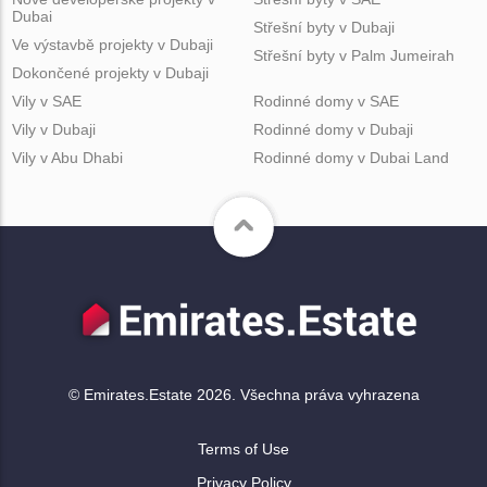
Dubai
Střešní byty v Dubaji
Ve výstavbě projekty v Dubaji
Střešní byty v Palm Jumeirah
Dokončené projekty v Dubaji
Vily v SAE
Rodinné domy v SAE
Vily v Dubaji
Rodinné domy v Dubaji
Vily v Abu Dhabi
Rodinné domy v Dubai Land
© Emirates.Estate 2026. Všechna práva vyhrazena
Terms of Use
Privacy Policy