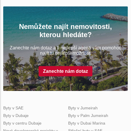
Nemůžete najít nemovitosti,
kterou hledáte?
Zanechte nám dotaz a ti nejlepší agenti vám pomohou
najít tu nejlepší možnost.
Zanechte nám dotaz
Byty v SAE
Byty v Jumeirah
Byty v Dubaje
Byty v Palm Jumeirah
Byty v centru Dubaje
Byty v Dubai Marina
Nové developerské projekty v
Střešní byty v SAE