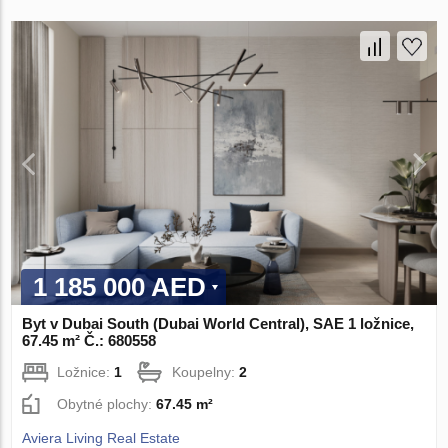
1 185 000 AED
Byt v Dubai South (Dubai World Central), SAE 1 ložnice,
67.45 m² Č.: 680558
Ložnice:
1
Koupelny:
2
Obytné plochy:
67.45 m²
Aviera Living Real Estate