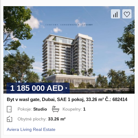
1 185 000 AED
Byt v wasl gate, Dubai, SAE 1 pokoj, 33.26 m² Č.: 682414
Pokoje:
Studio
Koupelny:
1
Obytné plochy:
33.26 m²
Aviera Living Real Estate