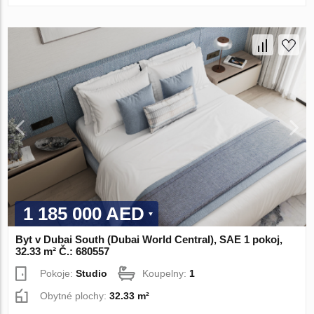
1 185 000 AED
Byt v Dubai South (Dubai World Central), SAE 1 pokoj,
32.33 m² Č.: 680557
Pokoje:
Studio
Koupelny:
1
Obytné plochy:
32.33 m²