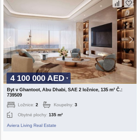
4 100 000 AED
Byt v Ghantoot, Abu Dhabi, SAE 2 ložnice, 135 m² Č.:
739509
Ložnice:
2
Koupelny:
3
Obytné plochy:
135 m²
Aviera Living Real Estate