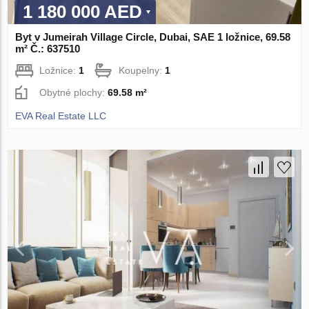
1 180 000 AED
Byt v Jumeirah Village Circle, Dubai, SAE 1 ložnice, 69.58
m² Č.: 637510
Ložnice:
1
Koupelny:
1
Obytné plochy:
69.58 m²
EVA Real Estate LLC