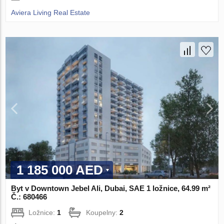
Aviera Living Real Estate
1 185 000 AED
Byt v Downtown Jebel Ali, Dubai, SAE 1 ložnice, 64.99 m²
Č.: 680466
Ložnice:
1
Koupelny:
2