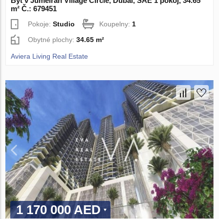
Byt v Jumeirah Village Circle, Dubai, SAE 1 pokoj, 34.65
m² Č.: 679451
Pokoje:
Studio
Koupelny:
1
Obytné plochy:
34.65 m²
Aviera Living Real Estate
1 170 000 AED