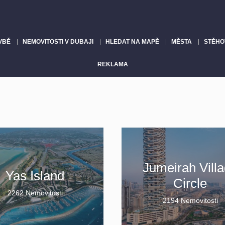
VBĚ
NEMOVITOSTI V DUBAJI
HLEDAT NA MAPĚ
MĚSTA
STĚHO
REKLAMA
Jumeirah Vill
Yas Island
Circle
2262 Nemovitosti
2194 Nemovitosti