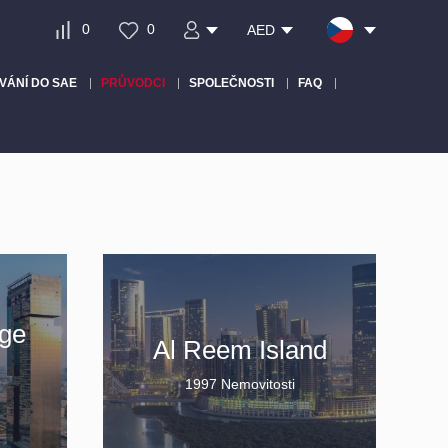
0
0
AED
VÁNÍ DO SAE
PRŮVODCI
SPOLEČNOSTI
FAQ
age
Al Reem Island
1997 Nemovitosti