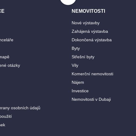
CE
NEMOVITOSTI
Nové výstavby
Zahájená výstavba
nceláře
Dokončená výstavba
Byty
 mapě
Střešní byty
ené otázky
Vily
Komerční nemovitosti
Nájem
Investice
Nemovitosti v Dubaji
rany osobních údajů
oužití
nek