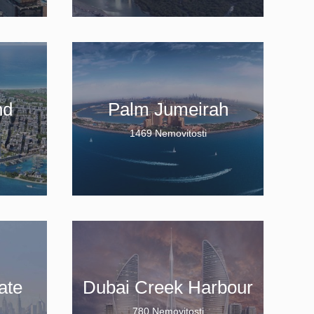
nd
Palm Jumeirah
1469 Nemovitosti
ate
Dubai Creek Harbour
780 Nemovitosti